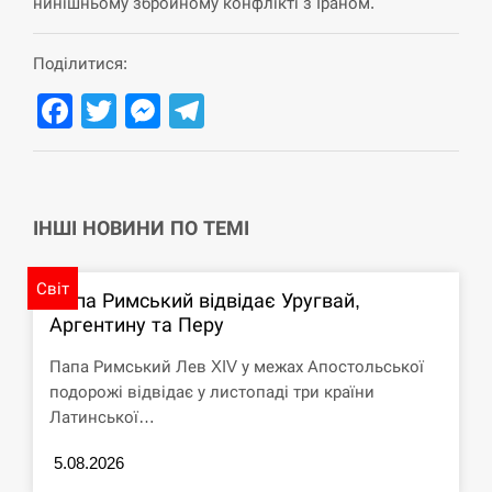
нинішньому збройному конфлікті з Іраном.
СЕРПЕНЬ
Поділитися:
В Москве пожаловались на “кратный рост” атак
13:53
дронов Украины
Facebook
Twitter
Messenger
Telegram
СЕРПЕНЬ
Біля українського літака в аеропорту Лейпцига
13:40
виявили дрон, ймовірно, з…
ІНШІ НОВИНИ ПО ТЕМІ
СЕРПЕНЬ
Світ
Папа Римський відвідає Уругвай,
Аргентину та Перу
“Они должны быть уничтожены”: в МИДе
13:23
ответили, как отреагируют на…
Папа Римський Лев XIV у межах Апостольської
подорожі відвідає у листопаді три країни
СЕРПЕНЬ
Латинської…
Тайвань проводить найбільші військові
5.08.2026
13:10
навчання на тлі загрози вторгнення з…