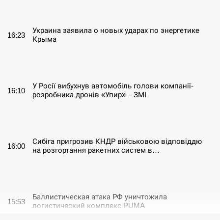
СЕРПЕНЬ
Украина заявила о новых ударах по энергетике
16:23
Крыма
СЕРПЕНЬ
У Росії вибухнув автомобіль голови компанії-
16:10
розробника дронів «Упир» – ЗМІ
СЕРПЕНЬ
Сибіга пригрозив КНДР військовою відповіддю
16:00
на розгортання ракетних систем в…
СЕРПЕНЬ
Баллистическая атака РФ уничтожила
15:53
логистический комплекс PUMA