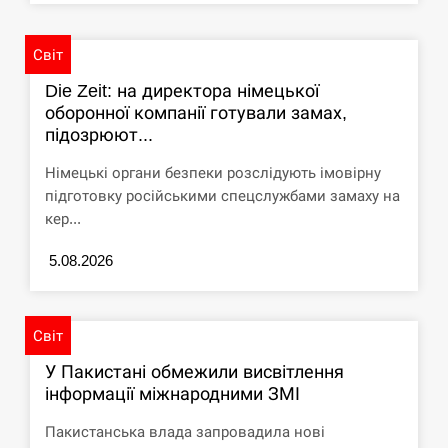
СЕРПЕНЬ
Світ
США обсуждают лицензии на Patriot для
12:53
Die Zeit: на директора німецької
Украины, несмотря на сомнения…
оборонної компанії готували замах,
підозрюют...
СЕРПЕНЬ
Німецькі органи безпеки розслідують імовірну
Латвія готова направити до 20 військових для
підготовку російськими спецслужбами замаху на
12:40
розблокування Ормузької протоки
кер...
СЕРПЕНЬ
5.08.2026
Силы обороны поразили российскую
12:23
переправу, склады и другие важные объекты…
Світ
СЕРПЕНЬ
У Пакистані обмежили висвітлення
інформації міжнародними ЗМІ
У США зафіксували рекордний спалах
12:10
Пакистанська влада запровадила нові
циклоспорозу, захворіли понад 10 тисяч…