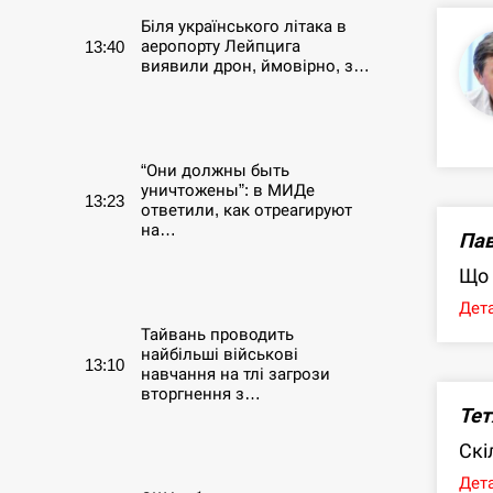
Біля українського літака в
аеропорту Лейпцига
13:40
виявили дрон, ймовірно, з…
СЕРПЕНЬ
“Они должны быть
уничтожены”: в МИДе
13:23
ответили, как отреагируют
на…
Пав
Що 
СЕРПЕНЬ
Дета
Тайвань проводить
найбільші військові
13:10
навчання на тлі загрози
вторгнення з…
Тет
СЕРПЕНЬ
Скі
Дета