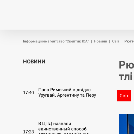
Новини
Війна
Політика
Інформаційне агентство "Скептик ЮА"
|
Новини
|
Світ
|
Рютте
НОВИНИ
Рю
тл
СЕРПЕНЬ
Папа Римський відвідає
17:40
Уругвай, Аргентину та Перу
Світ
СЕРПЕНЬ
В ЦПД назвали
единственный способ
17:23