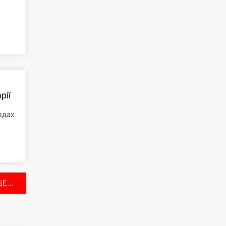
рії
здах
Е...