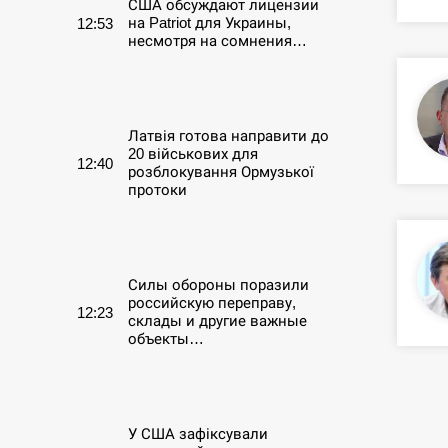
США обсуждают лицензии
на Patriot для Украины,
12:53
несмотря на сомнения…
СЕРПЕНЬ
Латвія готова направити до
20 військових для
12:40
розблокування Ормузької
протоки
СЕРПЕНЬ
Силы обороны поразили
российскую переправу,
12:23
склады и другие важные
объекты…
СЕРПЕНЬ
У США зафіксували