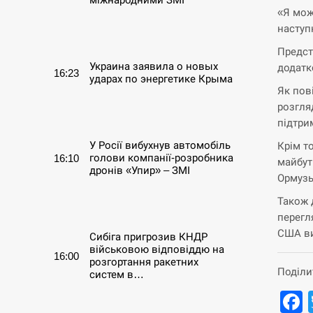
«Я мож
наступ
СЕРПЕНЬ
Предст
Украина заявила о новых
додатк
16:23
ударах по энергетике Крыма
Як пов
розгля
СЕРПЕНЬ
підтри
У Росії вибухнув автомобіль
Крім т
голови компанії-розробника
16:10
майбут
дронів «Упир» – ЗМІ
Ормузь
Також 
СЕРПЕНЬ
перегл
США ви
Сибіга пригрозив КНДР
військовою відповіддю на
16:00
розгортання ракетних
Поділи
систем в…
СЕРПЕНЬ