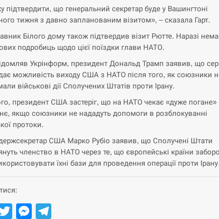
у підтвердити, що генеральний секретар буде у Вашингтоні
ного тижня з давно запланованим візитом», – сказала Гарт.
авник Білого дому також підтвердив візит Рютте. Наразі нема
ових подробиць щодо цієї поїздки глави НАТО.
ідомляв Укрінформ, президент Дональд Трамп заявив, що се
дає можливість виходу США з НАТО після того, як союзники н
мали військові дії Сполучених Штатів проти Ірану.
ого, президент США застеріг, що на НАТО чекає «дуже погане»
нє, якщо союзники не нададуть допомоги в розблокуванні
кої протоки.
держсекретар США Марко Рубіо заявив, що Сполучені Штати
януть членство в НАТО через те, що європейські країни забор
користовувати їхні бази для проведення операції проти Ірану
тися:
Facebook
Twitter
Messenger
Telegram