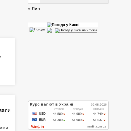
« Лип
у
ували
кими