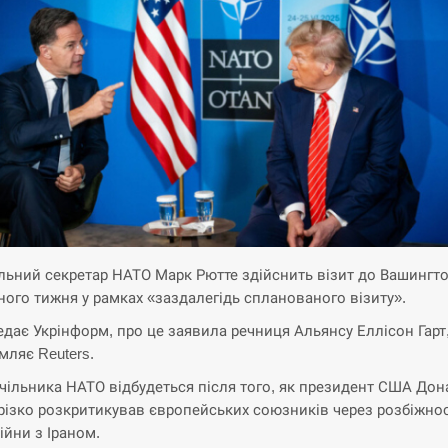
льний секретар НАТО Марк Рютте здійснить візит до Вашингт
ного тижня у рамках «заздалегідь спланованого візиту».
едає Укрінформ, про це заявила речниця Альянсу Еллісон Гарт
мляє Reuters.
очільника НАТО відбудеться після того, як президент США До
різко розкритикував європейських союзників через розбіжнос
ійни з Іраном.