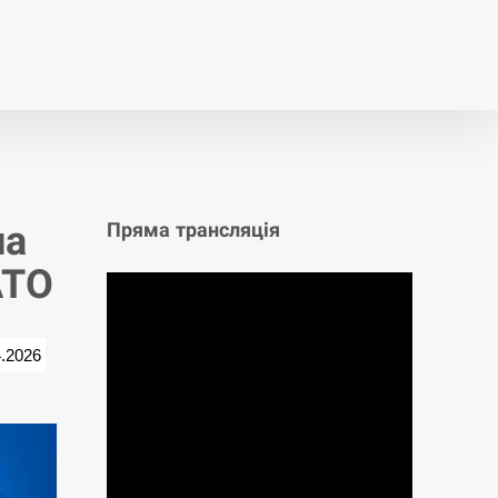
т
Публікації
Опитування
на
Пряма трансляція
АТО
4.2026