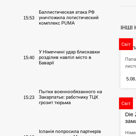
Баллистическая атака РФ
уничтожила логистический
15:53
комплекс PUMA
ІНШІ
СЕРПЕНЬ
Світ
Пап
У Німеччині удар блискавки
розділив навпіл місто в
15:40
Папа
Баварії
лист
СЕРПЕНЬ
5.08
Пытки военнообязанного на
Закарпатье: работнику ТЦК
15:23
грозит тюрьма
Світ
Die 
СЕРПЕНЬ
зама
Іспанія попросила партнерів
Німе