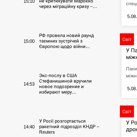
не критикувати Марокко
15:10
спец
через міграційну кризу –…
5.08
СЕРПЕНЬ
РФ провела новий раунд
Світ
таємних зустрічей з
15:00
Європою щодо війни…
У П
між
СЕРПЕНЬ
Паки
Экс-послу в США
міжна
Стефанишиной вручили
14:53
новое подозрение и
5.08
избирают меру…
СЕРПЕНЬ
Світ
У Росії розгортається
У Ро
ракетний підрозділ КНДР –
14:40
дро
Reuters