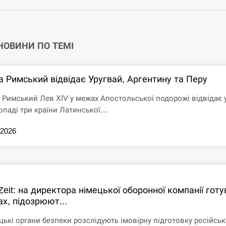
 НОВИНИ ПО ТЕМІ
а Римський відвідає Уругвай, Аргентину та Перу
 Римський Лев XIV у межах Апостольської подорожі відвідає 
опаді три країни Латинської…
.2026
Zeit: на директора німецької оборонної компанії гот
х, підозрюют...
цькі органи безпеки розслідують імовірну підготовку російсь