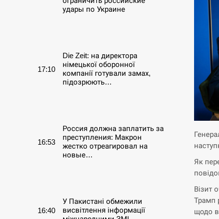
ограничить российские
удары по Украине
СЕРПЕНЬ
Die Zeit: на директора
німецької оборонної
17:10
компанії готували замах,
підозрюють…
СЕРПЕНЬ
Россия должна заплатить за
Генера
преступления: Макрон
16:53
наступ
жестко отреагировал на
новые…
Як пер
повідо
СЕРПЕНЬ
Візит 
Трамп 
У Пакистані обмежили
висвітлення інформації
16:40
щодо в
міжнародними ЗМІ