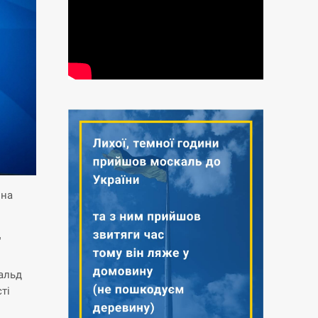
она
,
нальд
ті