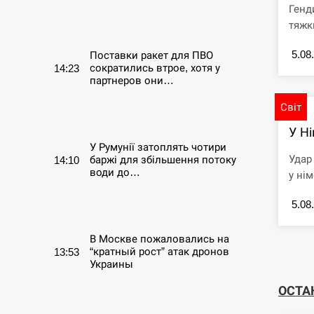
Генд
СЕРПЕНЬ
тяжк
5.08
Поставки ракет для ПВО
сократились втрое, хотя у
14:23
партнеров они…
Світ
СЕРПЕНЬ
У Ні
У Румунії затоплять чотири
Удар
баржі для збільшення потоку
14:10
води до…
у нім
5.08
СЕРПЕНЬ
В Москве пожаловались на
“кратный рост” атак дронов
13:53
Украины
ОСТА
СЕРПЕНЬ