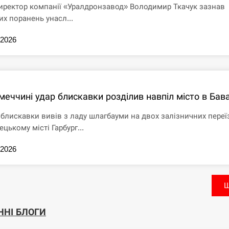
иректор компанії «Уралдронзавод» Володимир Ткачук зазнав
их поранень унасл...
.2026
меччині удар блискавки розділив навпіл місто в Бава
 блискавки вивів з ладу шлагбауми на двох залізничних переї
ецькому місті Гарбург...
.2026
Щ
ННІ БЛОГИ