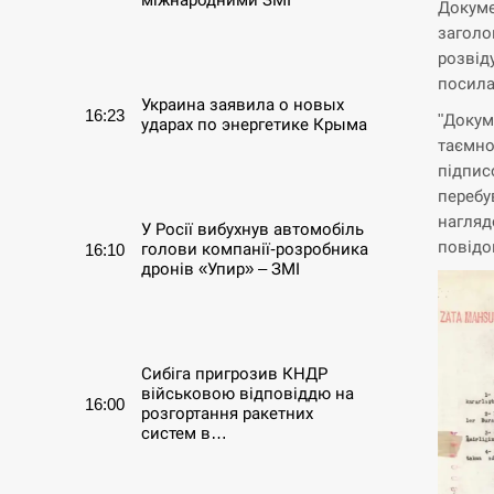
Докуме
заголо
СЕРПЕНЬ
розвід
посила
Украина заявила о новых
16:23
"Докум
ударах по энергетике Крыма
таємно
підпис
СЕРПЕНЬ
перебу
нагляд
У Росії вибухнув автомобіль
повідо
голови компанії-розробника
16:10
дронів «Упир» – ЗМІ
СЕРПЕНЬ
Сибіга пригрозив КНДР
військовою відповіддю на
16:00
розгортання ракетних
систем в…
СЕРПЕНЬ