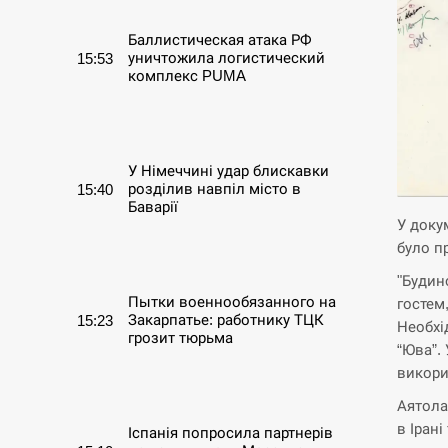
Баллистическая атака РФ
уничтожила логистический
15:53
комплекс PUMA
СЕРПЕНЬ
У Німеччині удар блискавки
розділив навпіл місто в
15:40
Баварії
У доку
було п
СЕРПЕНЬ
"Будин
Пытки военнообязанного на
гостем
Закарпатье: работнику ТЦК
15:23
Необхі
грозит тюрьма
“Юва”.
викорис
СЕРПЕНЬ
Аятола
в Іран
Іспанія попросила партнерів