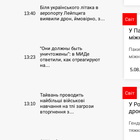
Біля українського літака в
аеропорту Лейпцига
13:40
виявили дрон, ймовірно, з…
Світ
У П
СЕРПЕНЬ
між
“Они должны быть
Паки
уничтожены”: в МИДе
міжна
13:23
ответили, как отреагируют
на…
5.08
СЕРПЕНЬ
Світ
Тайвань проводить
найбільші військові
13:10
У Ро
навчання на тлі загрози
дро
вторгнення з…
Генд
СЕРПЕНЬ
тяжк