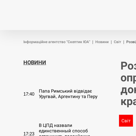
Новини
Війна
Політика
Інформаційне агентство "Скептик ЮА"
|
Новини
|
Світ
|
Розві
НОВИНИ
Ро
оп
СЕРПЕНЬ
до
Папа Римський відвідає
17:40
Уругвай, Аргентину та Перу
кр
СЕРПЕНЬ
Світ
В ЦПД назвали
единственный способ
17:23