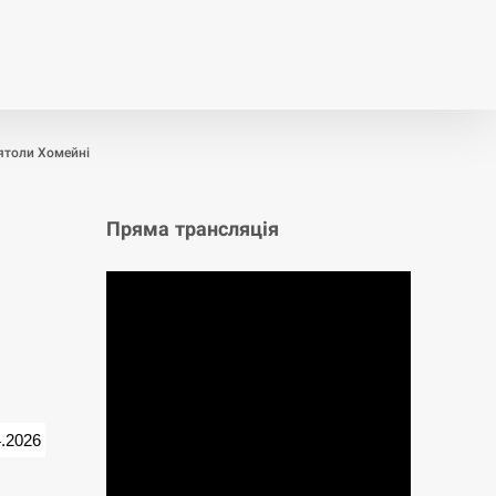
т
Публікації
Опитування
ятоли Хомейні
Пряма трансляція
4.2026