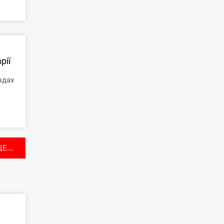
рії
здах
Е...