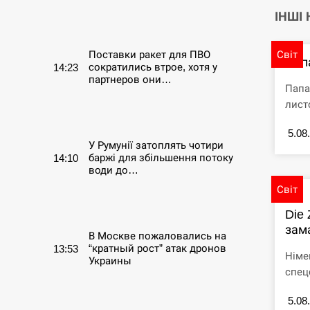
ІНШІ
СЕРПЕНЬ
Світ
Поставки ракет для ПВО
Пап
сократились втрое, хотя у
14:23
партнеров они…
Папа
лист
СЕРПЕНЬ
5.08
У Румунії затоплять чотири
баржі для збільшення потоку
14:10
води до…
Світ
СЕРПЕНЬ
Die 
зама
В Москве пожаловались на
“кратный рост” атак дронов
13:53
Німе
Украины
спец
СЕРПЕНЬ
5.08