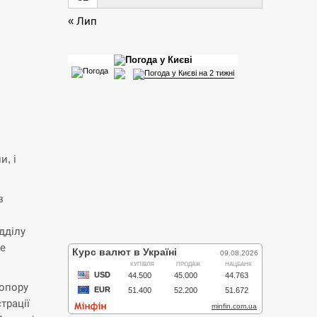
« Лип
и, і
з
дділу
де
 опору
трації