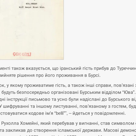
менті також вказується, що іранський гість прибув до Туреччин
рийняте рішення про його проживання в Бурсі.
ок, у якому проживатиме гість, а також інші справи, пов’язані 
, будуть безпосередньо організовані Бурським відділом “Юва”.
дні інструкції письмово та усно були надіслані до Бурського ві
 У шифруванні та іншому листуванні, пов’язаному з гостем, бу
товуватися кодове ім’я “belli”", – йдеться у повідомленні.
 Рухолла Хомейні, який перебував у вигнанні, став символом
і та закликав до створення ісламської держави. Масові демонс