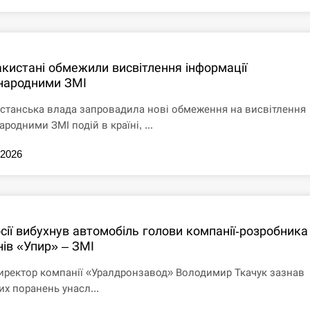
акистані обмежили висвітлення інформації
народними ЗМІ
станська влада запровадила нові обмеження на висвітлення
родними ЗМІ подій в країні, ...
.2026
сії вибухнув автомобіль голови компанії-розробника
нів «Упир» – ЗМІ
иректор компанії «Уралдронзавод» Володимир Ткачук зазнав
их поранень унасл...