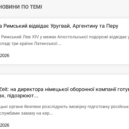
 НОВИНИ ПО ТЕМІ
а Римський відвідає Уругвай, Аргентину та Перу
 Римський Лев XIV у межах Апостольської подорожі відвідає 
опаді три країни Латинської…
.2026
Zeit: на директора німецької оборонної компанії гот
х, підозрюют...
цькі органи безпеки розслідують імовірну підготовку російсь
службами замаху на кер...
.2026