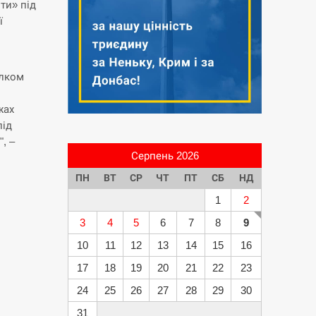
ти» під
ї
ілком
жах
під
, –
Серпень 2026
ПН
ВТ
СР
ЧТ
ПТ
СБ
НД
1
2
3
4
5
6
7
8
9
10
11
12
13
14
15
16
17
18
19
20
21
22
23
24
25
26
27
28
29
30
31