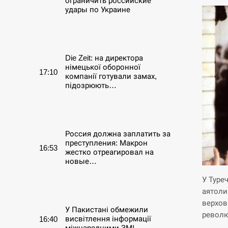
ограничить российские
удары по Украине
СЕРПЕНЬ
Die Zeit: на директора
німецької оборонної
17:10
компанії готували замах,
підозрюють…
СЕРПЕНЬ
Россия должна заплатить за
преступления: Макрон
16:53
жестко отреагировал на
новые…
У Туре
СЕРПЕНЬ
аятоли
верхов
У Пакистані обмежили
революц
висвітлення інформації
16:40
міжнародними ЗМІ