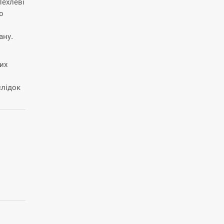
Пехлеві
о
ану.
их
слідок