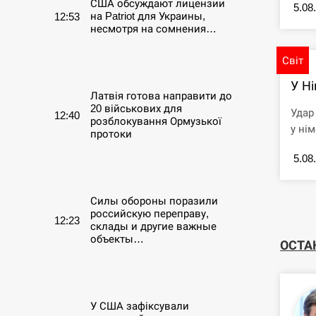
США обсуждают лицензии
5.08
на Patriot для Украины,
12:53
несмотря на сомнения…
Світ
СЕРПЕНЬ
У Ні
Латвія готова направити до
20 військових для
Удар
12:40
розблокування Ормузької
у нім
протоки
5.08
СЕРПЕНЬ
Силы обороны поразили
российскую переправу,
12:23
склады и другие важные
объекты…
ОСТА
СЕРПЕНЬ
У США зафіксували