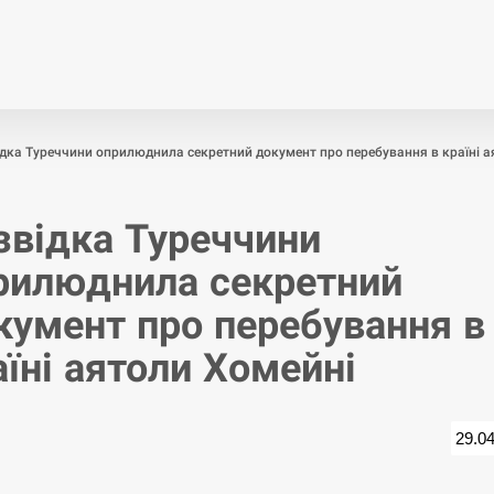
Економіка
Світ
Спор
дка Туреччини оприлюднила секретний документ про перебування в країні а
звідка Туреччини
рилюднила секретний
кумент про перебування в
аїні аятоли Хомейні
29.0