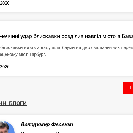
.2026
меччині удар блискавки розділив навпіл місто в Бава
 блискавки вивів з ладу шлагбауми на двох залізничних переї
ецькому місті Гарбург...
.2026
Щ
ННІ БЛОГИ
Володимир Фесенко