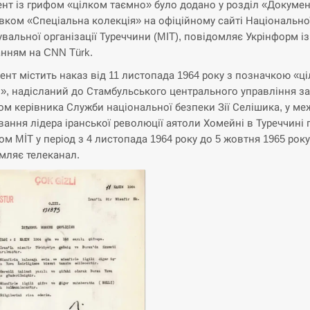
нт із грифом «цілком таємно» було додано у розділ «Докумен
вком «Спеціальна колекція» на офіційному сайті Національно
увальної організації Туреччини (MIT), повідомляє Укрінформ із
нням на CNN Türk.
ент містить наказ від 11 листопада 1964 року з позначкою «ц
», надісланий до Стамбульського центрального управління за
ом керівника Служби національної безпеки Зії Селішика, у ме
вання лідера іранської революції аятоли Хомейні в Туреччині 
ом MİT у період з 4 листопада 1964 року до 5 жовтня 1965 року"
мляє телеканал.