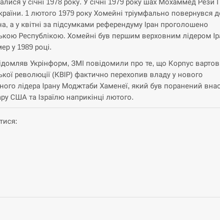
алися у січні 1978 року. У січні 1979 року шах Мохаммед Рези 
з країни. 1 лютого 1979 року Хомейні тріумфально повернувся д
на, а у квітні за підсумками референдуму Іран проголошено
ькою Республікою. Хомейні був першим верховним лідером Ір
ер у 1989 році.
ідомляв Укрінформ, ЗМІ повідомили про те, що Корпус вартов
ької революції (КВІР) фактично перехопив владу у нового
ного лідера Ірану Моджтаби Хаменеї, який був поранений вна
ару США та Ізраїлю наприкінці лютого.
тися:
ok
ger
am