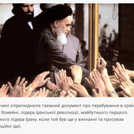
ччині оприлюднили таємний документ про перебування в краї
 Хомейні, лідера іранської революції, майбутнього першого
ного лідера Ірану, коли той був ще у вигнанні та просував
ійні ідеї.