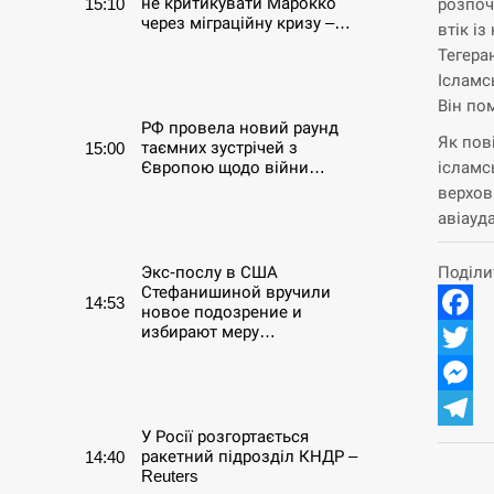
не критикувати Марокко
15:10
розпоч
через міграційну кризу –…
втік і
Тегера
СЕРПЕНЬ
Ісламс
Він пом
РФ провела новий раунд
Як пов
таємних зустрічей з
15:00
ісламс
Європою щодо війни…
верхов
авіауд
СЕРПЕНЬ
Поділи
Экс-послу в США
Стефанишиной вручили
14:53
новое подозрение и
избирают меру…
Facebo
Twitter
СЕРПЕНЬ
Messen
У Росії розгортається
Telegr
ракетний підрозділ КНДР –
14:40
Reuters