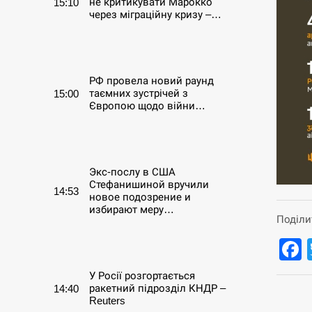
не критикувати Марокко
15:10
через міграційну кризу –…
СЕРПЕНЬ
РФ провела новий раунд
таємних зустрічей з
15:00
Європою щодо війни…
СЕРПЕНЬ
Экс-послу в США
Стефанишиной вручили
14:53
новое подозрение и
избирают меру…
Поділи
СЕРПЕНЬ
У Росії розгортається
ракетний підрозділ КНДР –
14:40
Reuters