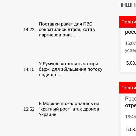
ІНШІ
СЕРПЕНЬ
Політ
Поставки ракет для ПВО
В Ц
сократились втрое, хотя у
14:23
рос
партнеров они…
16:0
СЕРПЕНЬ
успе
5.08
У Румунії затоплять чотири
баржі для збільшення потоку
14:10
води до…
Політ
СЕРПЕНЬ
Рос
В Москве пожаловались на
отре
“кратный рост” атак дронов
13:53
Украины
16:4
СЕРПЕНЬ
5.08