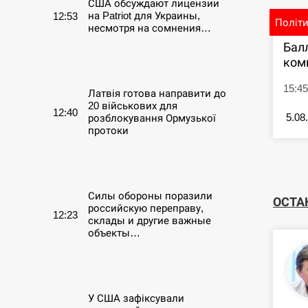
США обсуждают лицензии
на Patriot для Украины,
12:53
Політ
несмотря на сомнения…
Бал
СЕРПЕНЬ
ком
15:45
Латвія готова направити до
20 військових для
12:40
5.08
розблокування Ормузької
протоки
СЕРПЕНЬ
Силы обороны поразили
ОСТА
российскую переправу,
12:23
склады и другие важные
объекты…
СЕРПЕНЬ
У США зафіксували