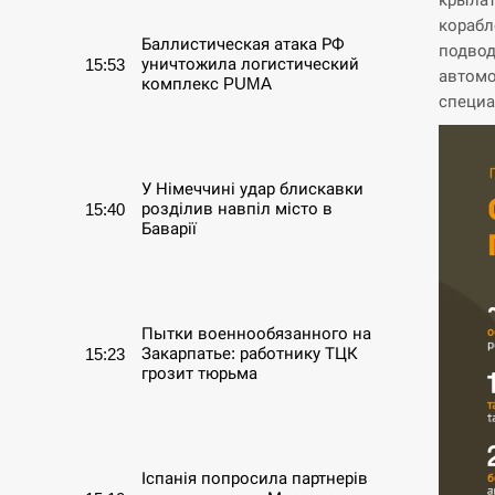
корабл
Баллистическая атака РФ
подвод
уничтожила логистический
15:53
автомо
комплекс PUMA
специа
СЕРПЕНЬ
У Німеччині удар блискавки
розділив навпіл місто в
15:40
Баварії
СЕРПЕНЬ
Пытки военнообязанного на
Закарпатье: работнику ТЦК
15:23
грозит тюрьма
СЕРПЕНЬ
Іспанія попросила партнерів