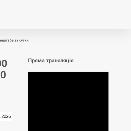
т
Публікації
Опитування
Генштаба за сутки
00
Пряма трансляція
00
5.2026