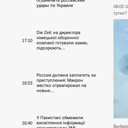
ограничить российские
удары по Украине
08:05 
сутки?
СЕРПЕНЬ
Die Zeit: на директора
німецької оборонної
17:10
компанії готували замах,
підозрюють…
СЕРПЕНЬ
Россия должна заплатить за
преступления: Макрон
16:53
жестко отреагировал на
новые…
СЕРПЕНЬ
У Пакистані обмежили
висвітлення інформації
16:40
Выбира
міжнародними ЗМІ