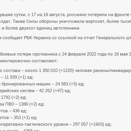
увшие сутки, с 17 на 18 августа, россияне потеряли на фронте
олдат. Также Силы обороны уничтожили вертолет, более тыся
 и более двухсот единиц автотехники.
м сообщает РБК-Украина со ссылкой на отчет Генерального ш
боевые потери противника с 24 февраля 2022 года по 18 мая 
риентировочно составляют:
о состава – около 1 350 010 (+1220) человек ранены/ликвиди
– 11 939 (+1) ед;
 бронированных машин – 24 583 (+5) ед;
ерийских систем – 42 262 (+47) ед;
1792 (+2) ед;
а ПВО – 1386 (+2) ед;
тов – 436 ед;
тов – 353 (+1) ед;
перативно-тактического уровня – 297 057 (+1603) ед;
ых ракет – 4268 ед;