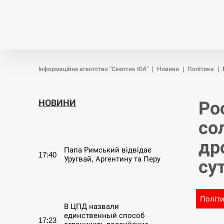
Новини
Війна
Політика
Інформаційне агентство "Скептик ЮА"
|
Новини
|
Політика
|
НОВИНИ
Ро
со
СЕРПЕНЬ
др
Папа Римський відвідає
17:40
Уругвай, Аргентину та Перу
су
СЕРПЕНЬ
Політ
В ЦПД назвали
единственный способ
17:23