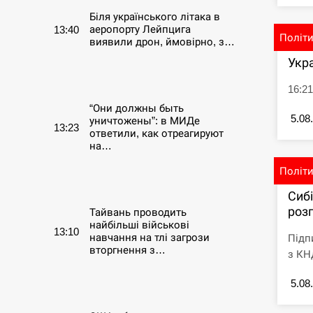
Біля українського літака в
аеропорту Лейпцига
13:40
Політ
виявили дрон, ймовірно, з…
Укр
СЕРПЕНЬ
16:21
“Они должны быть
5.08
уничтожены”: в МИДе
13:23
ответили, как отреагируют
на…
Політ
СЕРПЕНЬ
Сиб
розг
Тайвань проводить
найбільші військові
13:10
навчання на тлі загрози
Підп
вторгнення з…
з КНД
СЕРПЕНЬ
5.08