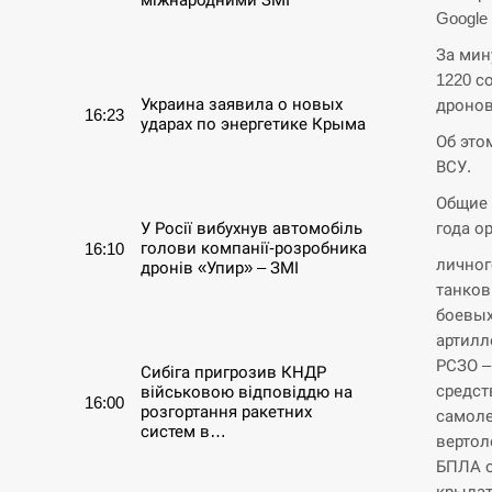
Google
СЕРПЕНЬ
За мин
1220 с
Украина заявила о новых
дронов
16:23
ударах по энергетике Крыма
Об это
ВСУ.
СЕРПЕНЬ
Общие 
года о
У Росії вибухнув автомобіль
голови компанії-розробника
16:10
личног
дронів «Упир» – ЗМІ
танков 
боевых
СЕРПЕНЬ
артилл
РСЗО – 
Сибіга пригрозив КНДР
средств
військовою відповіддю на
16:00
розгортання ракетних
самоле
систем в…
вертоле
БПЛА о
СЕРПЕНЬ
крылат