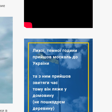
ние
ки в