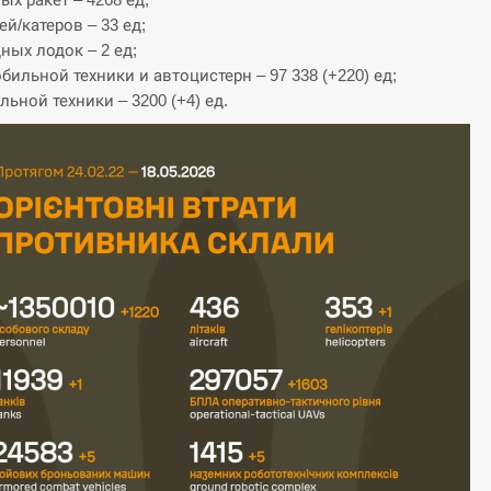
ей/катеров – 33 ед;
ных лодок – 2 ед;
бильной техники и автоцистерн – 97 338 (+220) ед;
льной техники – 3200 (+4) ед.