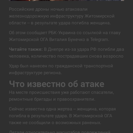
Экс-послу в США Стефанишиной вручили новое
Российские дроны ночью атаковали
14:53
подозрение и избирают меру…
железнодорожную инфраструктуру Житомирской
области – в результате удара погибла женщина.
СЕРПЕНЬ
Об этом сообщает РБК-Украина со ссылкой на главу
Житомирской ОГА Виталия Бунечко в Telegram.
У Росії розгортається ракетний підрозділ КНДР –
14:40
Reuters
Читайте также:
В Днепре из-за удара РФ погибли два
человека, количество пострадавших снова возросло
СЕРПЕНЬ
Удар был нанесен по гражданской транспортной
инфраструктуре региона.
Поставки ракет для ПВО сократились втрое,
14:23
хотя у партнеров они…
Что известно об атаке
На месте происшествия уже работают спасатели,
СЕРПЕНЬ
ремонтные бригады и правоохранители.
У Румунії затоплять чотири баржі для
Сейчас известна одна жертва – женщина, которая
14:10
збільшення потоку води до…
погибла в результате удара. В Житомирской ОГА
также не сообщили о возможных раненых.
СЕРПЕНЬ
Детали относительно масштабов повреждений