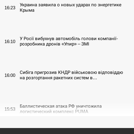
Украина заявила о новых ударах по энергетике
16:23
Крыма
СЕРПЕНЬ
У Росії вибухнув автомобіль голови компанії-
16:10
розробника дронів «Упир» – ЗМІ
СЕРПЕНЬ
Сибіга пригрозив КНДР військовою відповіддю
16:00
на розгортання ракетних систем в…
СЕРПЕНЬ
Баллистическая атака РФ уничтожила
15:53
логистический комплекс PUMA
СЕРПЕНЬ