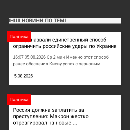
США обсуждают лицензии на Patriot для
12:53
Украины, несмотря на сомнения…
ІНШІ НОВИНИ ПО ТЕМІ
СЕРПЕНЬ
Політика
В ЦПД назвали единственный способ
Латвія готова направити до 20 військових для
12:40
ограничить российские удары по Украине
розблокування Ормузької протоки
16:07 05.08.2026 Ср 2 мин Именно этот способ
СЕРПЕНЬ
ранее обеспечил Киеву успех с зерновым…
Силы обороны поразили российскую
5.08.2026
12:23
переправу, склады и другие важные объекты…
СЕРПЕНЬ
Політика
У США зафіксували рекордний спалах
Россия должна заплатить за
12:10
циклоспорозу, захворіли понад 10 тисяч…
преступления: Макрон жестко
отреагировал на новые ...
СЕРПЕНЬ