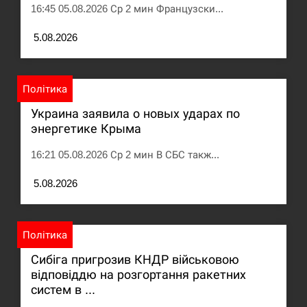
16:45 05.08.2026 Ср 2 мин Французски...
Под огнем “Эпицентр”, ROZETKA и “Новая
11:53
почта”: что известно об…
5.08.2026
СЕРПЕНЬ
Політика
У зоопарку Токіо через спеку загинули три
11:40
Украина заявила о новых ударах по
левиці
энергетике Крыма
СЕРПЕНЬ
16:21 05.08.2026 Ср 2 мин В СБС такж...
Россияне ударили “Бардеролями” по Харькову,
5.08.2026
11:23
есть пострадавшие
ЩЕ...
Політика
Сибіга пригрозив КНДР військовою
відповіддю на розгортання ракетних
систем в ...