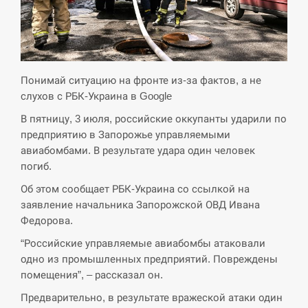
СЕРПЕНЬ
Экс-послу в США Стефанишиной вручили новое
14:53
подозрение и избирают меру…
Понимай ситуацию на фронте из-за фактов, а не
слухов с РБК-Украина в Google
СЕРПЕНЬ
В пятницу, 3 июля, российские оккупанты ударили по
предприятию в Запорожье управляемыми
У Росії розгортається ракетний підрозділ КНДР –
14:40
авиабомбами. В результате удара один человек
Reuters
погиб.
СЕРПЕНЬ
Об этом сообщает РБК-Украина со ссылкой на
заявление начальника Запорожской ОВД Ивана
Поставки ракет для ПВО сократились втрое,
Федорова.
14:23
хотя у партнеров они…
“Российские управляемые авиабомбы атаковали
одно из промышленных предприятий. Повреждены
СЕРПЕНЬ
помещения”, – рассказал он.
У Румунії затоплять чотири баржі для
Предварительно, в результате вражеской атаки один
14:10
збільшення потоку води до…