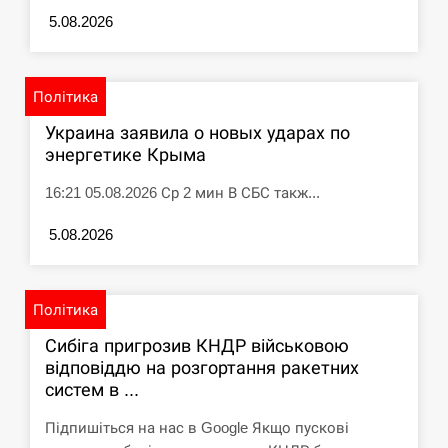
циклоспорозу, захворіли понад 10 тисяч…
5.08.2026
СЕРПЕНЬ
Політика
Под огнем “Эпицентр”, ROZETKA и “Новая
11:53
почта”: что известно об…
Украина заявила о новых ударах по
энергетике Крыма
СЕРПЕНЬ
16:21 05.08.2026 Ср 2 мин В СБС такж...
У зоопарку Токіо через спеку загинули три
11:40
левиці
5.08.2026
СЕРПЕНЬ
Політика
Россияне ударили “Бардеролями” по Харькову,
11:23
Сибіга пригрозив КНДР військовою
есть пострадавшие
відповіддю на розгортання ракетних
систем в ...
ЩЕ...
Підпишіться на нас в Google Якщо пускові