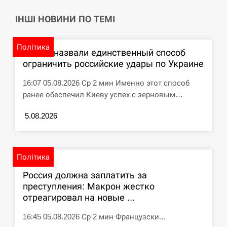
навчання на тлі загрози вторгнення з…
ІНШІ НОВИНИ ПО ТЕМІ
СЕРПЕНЬ
Політика
США обсуждают лицензии на Patriot для
В ЦПД назвали единственный способ
12:53
Украины, несмотря на сомнения…
ограничить российские удары по Украине
СЕРПЕНЬ
16:07 05.08.2026 Ср 2 мин Именно этот способ
ранее обеспечил Киеву успех с зерновым…
Латвія готова направити до 20 військових для
12:40
розблокування Ормузької протоки
5.08.2026
СЕРПЕНЬ
Політика
Силы обороны поразили российскую
12:23
переправу, склады и другие важные объекты…
Россия должна заплатить за
преступления: Макрон жестко
СЕРПЕНЬ
отреагировал на новые ...
16:45 05.08.2026 Ср 2 мин Французски...
У США зафіксували рекордний спалах
12:10