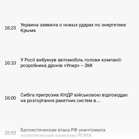
СЕРПЕНЬ
Украина заявила о новых ударах по энергетике
16:23
Крыма
СЕРПЕНЬ
У Росії вибухнув автомобіль голови компанії-
16:10
розробника дронів «Упир» – ЗМІ
СЕРПЕНЬ
Сибіга пригрозив КНДР військовою відповіддю
16:00
на розгортання ракетних систем в…
СЕРПЕНЬ
Баллистическая атака РФ уничтожила
15:53
логистический комплекс PUMA