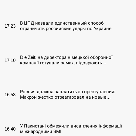
СЕРПЕНЬ
В ЦПД назвали единственный способ
17:23
ограничить российские удары по Украине
СЕРПЕНЬ
Die Zeit: на директора німецької оборонної
17:10
компанії готували замах, підозрюють…
СЕРПЕНЬ
Россия должна заплатить за преступления:
16:53
Макрон жестко отреагировал на новые…
СЕРПЕНЬ
У Пакистані обмежили висвітлення інформації
16:40
міжнародними ЗМІ