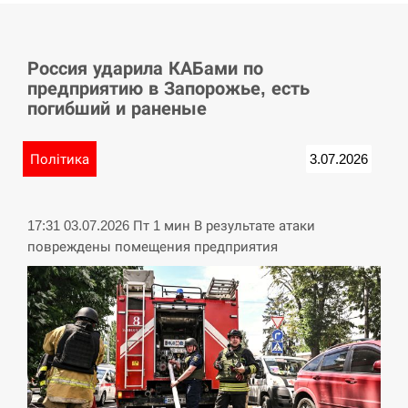
СЕРПЕНЬ
Россия ударила КАБами по
У Німеччині удар блискавки розділив навпіл
15:40
предприятию в Запорожье, есть
місто в Баварії
погибший и раненые
СЕРПЕНЬ
Політика
3.07.2026
Пытки военнообязанного на Закарпатье:
15:23
работнику ТЦК грозит тюрьма
17:31 03.07.2026 Пт 1 мин В результате атаки
СЕРПЕНЬ
повреждены помещения предприятия
Іспанія попросила партнерів не критикувати
15:10
Марокко через міграційну кризу –…
СЕРПЕНЬ
РФ провела новий раунд таємних зустрічей з
15:00
Європою щодо війни…