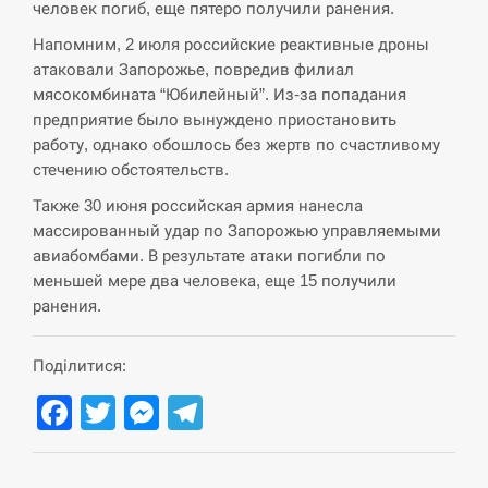
человек погиб, еще пятеро получили ранения.
Напомним, 2 июля российские реактивные дроны
СЕРПЕНЬ
атаковали Запорожье, повредив филиал
мясокомбината “Юбилейный”. Из-за попадания
В Москве пожаловались на “кратный рост” атак
13:53
предприятие было вынуждено приостановить
дронов Украины
работу, однако обошлось без жертв по счастливому
стечению обстоятельств.
СЕРПЕНЬ
Также 30 июня российская армия нанесла
Біля українського літака в аеропорту Лейпцига
массированный удар по Запорожью управляемыми
13:40
виявили дрон, ймовірно, з…
авиабомбами. В результате атаки погибли по
меньшей мере два человека, еще 15 получили
СЕРПЕНЬ
ранения.
“Они должны быть уничтожены”: в МИДе
13:23
Поділитися:
ответили, как отреагируют на…
Facebook
Twitter
Messenger
Telegram
СЕРПЕНЬ
Тайвань проводить найбільші військові
13:10