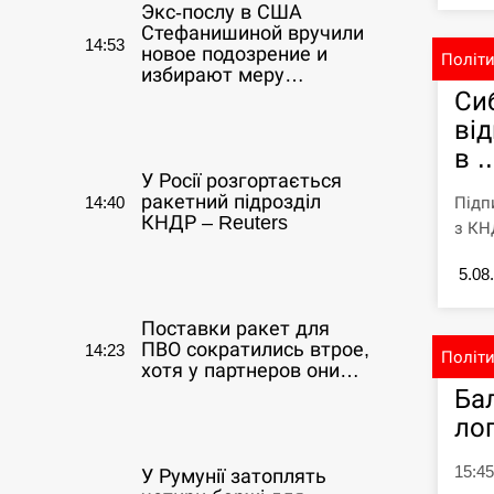
Экс-послу в США
Стефанишиной вручили
14:53
новое подозрение и
Політ
избирают меру…
Си
ві
СЕРПЕНЬ
в ..
У Росії розгортається
ракетний підрозділ
Підп
14:40
КНДР – Reuters
з КНД
5.08
СЕРПЕНЬ
Поставки ракет для
ПВО сократились втрое,
14:23
Політ
хотя у партнеров они…
Ба
ло
СЕРПЕНЬ
15:45
У Румунії затоплять