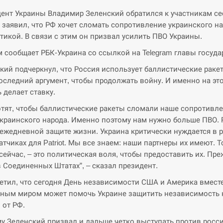
ент Украины Владимир Зеленский обратился к участникам се
 заявил, что РФ хочет сломать сопротивление украинского н
тикой. В связи с этим он призвал усилить ПВО Украины.
м сообщает РБК-Украина со ссылкой на Telegram главы госуда
кий подчеркнул, что Россия использует баллистические раке
оследний аргумент, чтобы продолжать войну. И именно на эт
 делает ставку.
отят, чтобы баллистические ракеты сломали наше сопротивле
краинского народа. Именно поэтому нам нужно больше ПВО. 
 ежедневной защите жизни. Украина критически нуждается в р
атчиках для Patriot. Мы все знаем: наши партнеры их имеют. То
сейчас, – это политическая воля, чтобы предоставить их. Пре
в Соединенных Штатах”, – сказал президент.
етил, что сегодня День независимости США и Америка вмест
ным миром может помочь Украине защитить независимость
 от РФ.
у Зеленский призвал и дальше четко выступать против росс