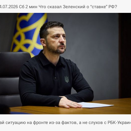
04.07.2026 Сб 2 мин Что сказал Зеленский о “ставке” РФ?
й ситуацию на фронте из-за фактов, а не слухов с РБК-Украи