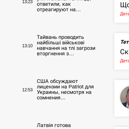
13:23
Що
ответили, как
отреагируют на…
Дета
СЕРПЕНЬ
Тайвань проводить
Тет
найбільші військові
13:10
навчання на тлі загрози
Ск
вторгнення з…
Дета
СЕРПЕНЬ
США обсуждают
лицензии на Patriot для
12:53
Украины, несмотря на
сомнения…
СЕРПЕНЬ
Латвія готова