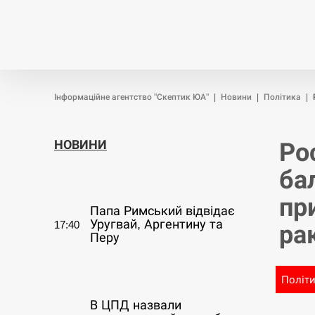
Новини
Війна
Політика
Інформаційне агентство "Скептик ЮА"
|
Новини
|
Політика
|
НОВИНИ
Ро
ба
СЕРПЕНЬ
пр
Папа Римський відвідає
Уругвай, Аргентину та
17:40
ра
Перу
СЕРПЕНЬ
Політ
В ЦПД назвали