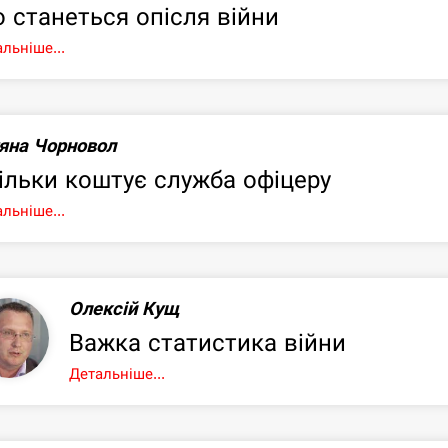
 станеться опісля війни
льніше...
яна Чорновол
ільки коштує служба офіцеру
льніше...
Олексій Кущ
Важка статистика війни
Детальніше...