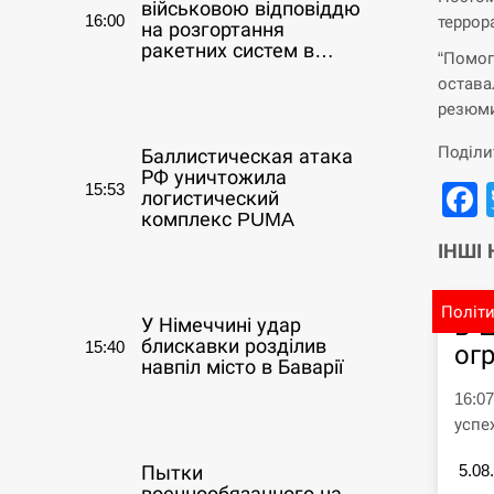
військовою відповіддю
16:00
террор
на розгортання
ракетних систем в…
“Помог
остава
СЕРПЕНЬ
резюми
Поділи
Баллистическая атака
РФ уничтожила
15:53
логистический
комплекс PUMA
ІНШІ
СЕРПЕНЬ
Політ
В 
У Німеччині удар
блискавки розділив
15:40
ог
навпіл місто в Баварії
16:0
СЕРПЕНЬ
успе
5.08
Пытки