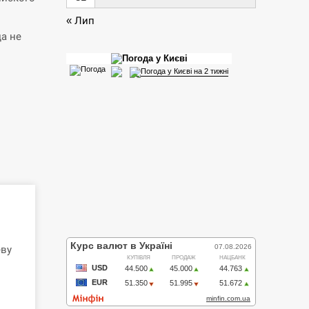
« Лип
да не
еву