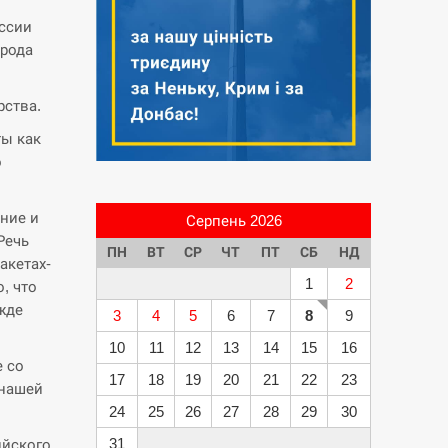
ссии
арода
рства.
ты как
о
ние и
Серпень 2026
Речь
ПН
ВТ
СР
ЧТ
ПТ
СБ
НД
акетах-
1
2
, что
жде
3
4
5
6
7
8
9
10
11
12
13
14
15
16
е со
17
18
19
20
21
22
23
 нашей
24
25
26
27
28
29
30
31
ийского