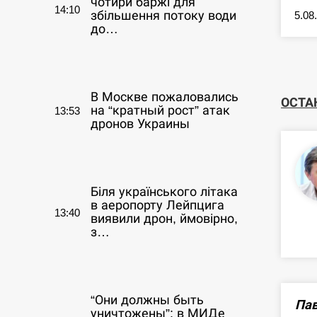
чотири баржі для
14:10
збільшення потоку води
5.08
до…
СЕРПЕНЬ
В Москве пожаловались
ОСТА
на “кратный рост” атак
13:53
дронов Украины
СЕРПЕНЬ
Біля українського літака
в аеропорту Лейпцига
13:40
виявили дрон, ймовірно,
з…
СЕРПЕНЬ
“Они должны быть
Пав
уничтожены”: в МИДе