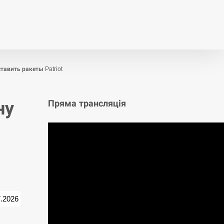
т
Публікації
Опитування
авить ракеты Patriot
ну
Пряма трансляція
7.2026