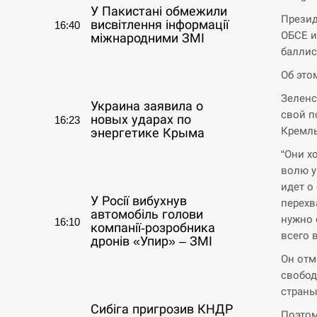
У Пакистані обмежили
Презид
висвітлення інформації
16:40
ОБСЕ и
міжнародними ЗМІ
баллис
СЕРПЕНЬ
Об это
Зеленс
Украина заявила о
свой п
новых ударах по
16:23
Кремль
энергетике Крыма
“Они х
СЕРПЕНЬ
волю у
идет о
У Росії вибухнув
перехв
автомобіль голови
нужно 
16:10
компанії-розробника
всего 
дронів «Упир» – ЗМІ
Он отм
СЕРПЕНЬ
свобод
страны
Сибіга пригрозив КНДР
Поэтом