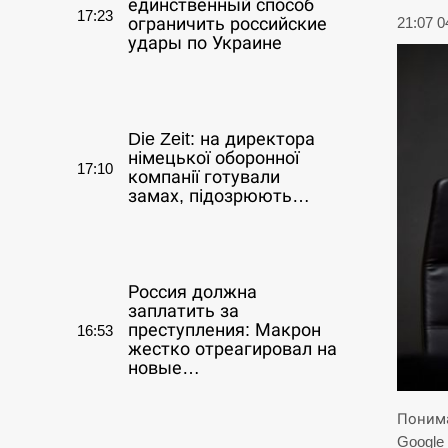
единственный способ
17:23
ограничить российские
21:07 
удары по Украине
СЕРПЕНЬ
Die Zeit: на директора
німецької оборонної
17:10
компанії готували
замах, підозрюють…
СЕРПЕНЬ
Россия должна
заплатить за
преступления: Макрон
16:53
жестко отреагировал на
новые…
СЕРПЕНЬ
Понима
Google