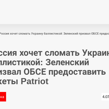
Економіка
Світ
Спор
Россия хочет сломать Украину баллистикой: Зеленский призвал ОБСЕ предост
ссия хочет сломать Украи
ллистикой: Зеленский
извал ОБСЕ предоставить
кеты Patriot
ика
4.0