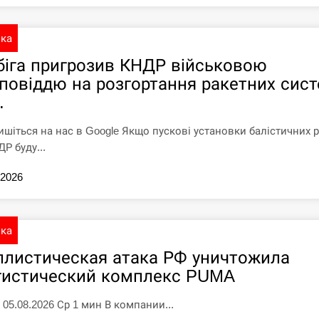
ика
біга пригрозив КНДР військовою
дповіддю на розгортання ракетних сис
.
ишіться на нас в Google Якщо пускові установки балістичних 
Р буду...
.2026
ика
ллистическая атака РФ уничтожила
гистический комплекс PUMA
 05.08.2026 Ср 1 мин В компании...