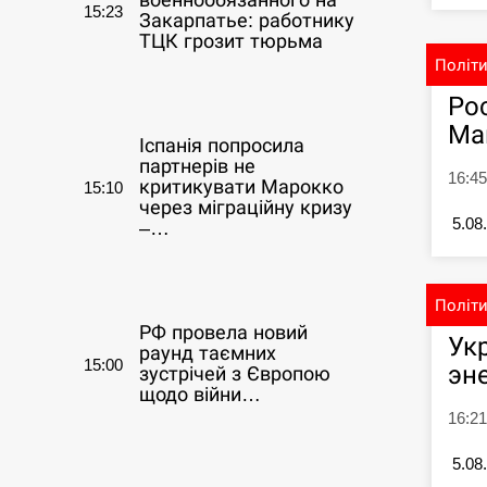
военнообязанного на
15:23
Закарпатье: работнику
ТЦК грозит тюрьма
Політ
СЕРПЕНЬ
Ро
Ма
Іспанія попросила
партнерів не
16:4
критикувати Марокко
15:10
через міграційну кризу
5.08
–…
СЕРПЕНЬ
Політ
РФ провела новий
Ук
раунд таємних
15:00
эн
зустрічей з Європою
щодо війни…
16:21
СЕРПЕНЬ
5.08