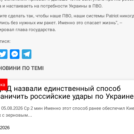
а и настаиваеть на потребности Украины в ПВО.
ите сделать так, чтобы наше ПВО, наши системы Patriot никог
лись без нужных им ракет. Именно это спасает жизнь”, –
ровал глава государства.
тися:
Facebook
Twitter
Messenger
Telegram
 НОВИНИ ПО ТЕМІ
ика
ЦПД назвали единственный способ
раничить российские удары по Украине
7 05.08.2026 Ср 2 мин Именно этот способ ранее обеспечил Ки
х с зерновым…
.2026