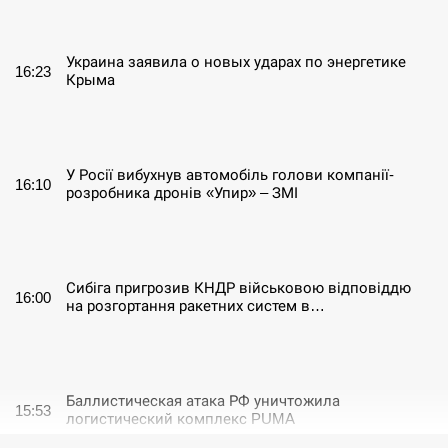
СЕРПЕНЬ
Украина заявила о новых ударах по энергетике
16:23
Крыма
СЕРПЕНЬ
У Росії вибухнув автомобіль голови компанії-
16:10
розробника дронів «Упир» – ЗМІ
СЕРПЕНЬ
Сибіга пригрозив КНДР військовою відповіддю
16:00
на розгортання ракетних систем в…
СЕРПЕНЬ
Баллистическая атака РФ уничтожила
15:53
логистический комплекс PUMA