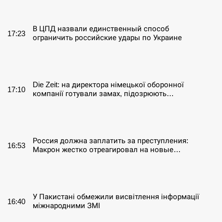
СЕРПЕНЬ
В ЦПД назвали единственный способ
17:23
ограничить российские удары по Украине
СЕРПЕНЬ
Die Zeit: на директора німецької оборонної
17:10
компанії готували замах, підозрюють…
СЕРПЕНЬ
Россия должна заплатить за преступления:
16:53
Макрон жестко отреагировал на новые…
СЕРПЕНЬ
У Пакистані обмежили висвітлення інформації
16:40
міжнародними ЗМІ