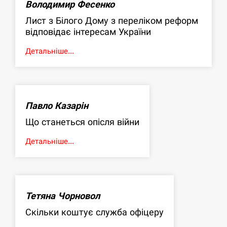
Володимир Фесенко
Лист з Білого Дому з переліком реформ
відповідає інтересам України
Детальніше...
Павло Казарін
Що станеться опісля війни
Детальніше...
Тетяна Чорновол
Скільки коштує служба офіцеру