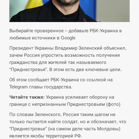
СЕРПЕНЬ
Экс-послу в США Стефанишиной вручили новое
14:53
подозрение и избирают меру…
Выбирайте проверенное – добавьте РБК-Украина в
любимые источники в Google
СЕРПЕНЬ
Президент Украины Владимир Зеленский объяснил,
зачем Россия упростить возможность получения
У Росії розгортається ракетний підрозділ КНДР –
14:40
гражданства для жителей так называемого
Reuters
“Приднестровья”. В этом есть две ключевые цели.
СЕРПЕНЬ
Об этом сообщает РБК-Украина со ссылкой на
Telegram главы государства.
Поставки ракет для ПВО сократились втрое,
14:23
Читайте также:
Украина усиливает оборону на
хотя у партнеров они…
границе с непризнанным Приднестровьем (фото)
СЕРПЕНЬ
По словам Зеленского, Россия таким шагом не
только пытается найти солдат, но и обозначает, что
У Румунії затоплять чотири баржі для
“Приднестровье” (на самом деле часть Молдовы)
14:10
збільшення потоку води до…
является якобы территорией РФ.