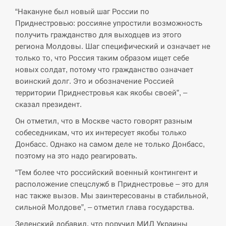
“Накануне был новый шаг России по
СЕРПЕНЬ
Приднестровью: россияне упростили возможность
получить гражданство для выходцев из этого
В Москве пожаловались на “кратный рост” атак
13:53
региона Молдовы. Шаг специфический и означает не
дронов Украины
только то, что Россия таким образом ищет себе
новых солдат, потому что гражданство означает
СЕРПЕНЬ
воинский долг. Это и обозначение Россией
территории Приднестровья как якобы своей”, –
Біля українського літака в аеропорту Лейпцига
13:40
виявили дрон, ймовірно, з…
сказал президент.
Он отметил, что в Москве часто говорят разным
СЕРПЕНЬ
собеседникам, что их интересует якобы только
Донбасс. Однако на самом деле не только Донбасс,
“Они должны быть уничтожены”: в МИДе
поэтому на это надо реагировать.
13:23
ответили, как отреагируют на…
“Тем более что российский военный контингент и
СЕРПЕНЬ
расположение спецслужб в Приднестровье – это для
нас также вызов. Мы заинтересованы в стабильной,
сильной Молдове”, – отметил глава государства.
Тайвань проводить найбільші військові
13:10
навчання на тлі загрози вторгнення з…
Зеленский добавил, что поручил МИД Украины