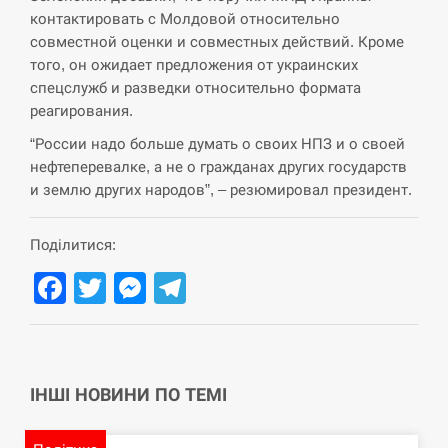
контактировать с Молдовой относительно
СЕРПЕНЬ
совместной оценки и совместных действий. Кроме
того, он ожидает предложения от украинских
США обсуждают лицензии на Patriot для
12:53
спецслужб и разведки относительно формата
Украины, несмотря на сомнения…
реагирования.
СЕРПЕНЬ
“России надо больше думать о своих НПЗ и о своей
нефтеперевалке, а не о гражданах других государств
и землю других народов”, – резюмировал президент.
Латвія готова направити до 20 військових для
12:40
розблокування Ормузької протоки
Поділитися:
СЕРПЕНЬ
Facebook
Twitter
Messenger
Telegram
Силы обороны поразили российскую
12:23
переправу, склады и другие важные объекты…
СЕРПЕНЬ
ІНШІ НОВИНИ ПО ТЕМІ
У США зафіксували рекордний спалах
12:10
циклоспорозу, захворіли понад 10 тисяч…