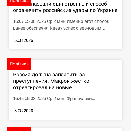
Політика
В ЦПД назвали единственный способ
ограничить российские удары по Украине
СЕРПЕНЬ
16:07 05.08.2026 Ср 2 мин Именно этот способ
Под огнем “Эпицентр”, ROZETKA и “Новая
11:53
ранее обеспечил Киеву успех с зерновым…
почта”: что известно об…
5.08.2026
СЕРПЕНЬ
У зоопарку Токіо через спеку загинули три
11:40
левиці
Політика
Россия должна заплатить за
СЕРПЕНЬ
преступления: Макрон жестко
отреагировал на новые ...
Россияне ударили “Бардеролями” по Харькову,
11:23
есть пострадавшие
16:45 05.08.2026 Ср 2 мин Французски...
ЩЕ...
5.08.2026