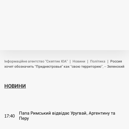
Інформаційне агентство "Скептик ЮА"
|
Новини
|
Політика
|
Россия
хочет обозначить “Приднестровье” как “свою территорию”, – Зеленский
НОВИНИ
СЕРПЕНЬ
Папа Римський відвідає Уругвай, Аргентину та
17:40
Перу