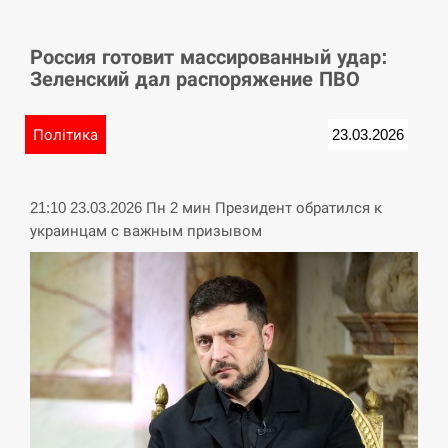
СЕРПЕНЬ
Россия готовит массированный удар:
У Німеччині удар блискавки розділив навпіл
15:40
Зеленский дал распоряжение ПВО
місто в Баварії
СЕРПЕНЬ
Політика
23.03.2026
Пытки военнообязанного на Закарпатье:
15:23
работнику ТЦК грозит тюрьма
21:10 23.03.2026 Пн 2 мин Президент обратился к
украинцам с важным призывом
СЕРПЕНЬ
Іспанія попросила партнерів не критикувати
15:10
Марокко через міграційну кризу –…
СЕРПЕНЬ
РФ провела новий раунд таємних зустрічей з
15:00
Європою щодо війни…