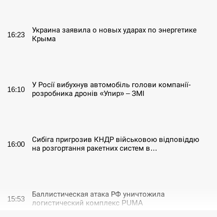
СЕРПЕНЬ
Украина заявила о новых ударах по энергетике
16:23
Крыма
СЕРПЕНЬ
У Росії вибухнув автомобіль голови компанії-
16:10
розробника дронів «Упир» – ЗМІ
СЕРПЕНЬ
Сибіга пригрозив КНДР військовою відповіддю
16:00
на розгортання ракетних систем в…
СЕРПЕНЬ
Баллистическая атака РФ уничтожила
15:53
логистический комплекс PUMA