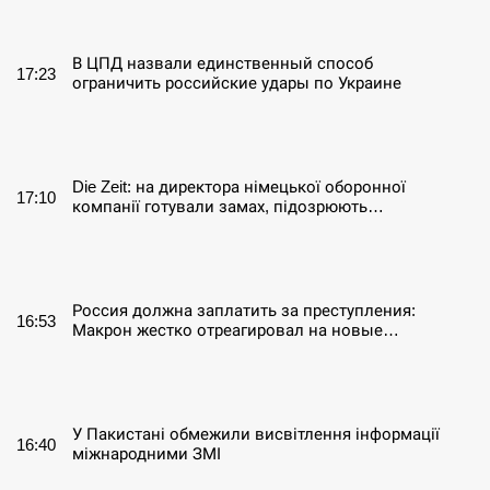
СЕРПЕНЬ
В ЦПД назвали единственный способ
17:23
ограничить российские удары по Украине
СЕРПЕНЬ
Die Zeit: на директора німецької оборонної
17:10
компанії готували замах, підозрюють…
СЕРПЕНЬ
Россия должна заплатить за преступления:
16:53
Макрон жестко отреагировал на новые…
СЕРПЕНЬ
У Пакистані обмежили висвітлення інформації
16:40
міжнародними ЗМІ