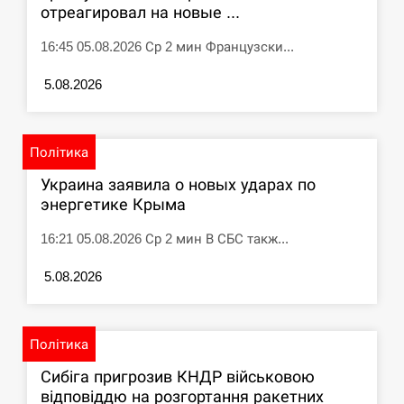
отреагировал на новые ...
СЕРПЕНЬ
16:45 05.08.2026 Ср 2 мин Французски...
Под огнем “Эпицентр”, ROZETKA и “Новая
11:53
5.08.2026
почта”: что известно об…
СЕРПЕНЬ
Політика
У зоопарку Токіо через спеку загинули три
Украина заявила о новых ударах по
11:40
левиці
энергетике Крыма
СЕРПЕНЬ
16:21 05.08.2026 Ср 2 мин В СБС такж...
5.08.2026
Россияне ударили “Бардеролями” по Харькову,
11:23
есть пострадавшие
ЩЕ...
Політика
Сибіга пригрозив КНДР військовою
відповіддю на розгортання ракетних