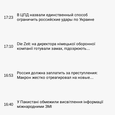
СЕРПЕНЬ
В ЦПД назвали единственный способ
17:23
ограничить российские удары по Украине
СЕРПЕНЬ
Die Zeit: на директора німецької оборонної
17:10
компанії готували замах, підозрюють…
СЕРПЕНЬ
Россия должна заплатить за преступления:
16:53
Макрон жестко отреагировал на новые…
СЕРПЕНЬ
У Пакистані обмежили висвітлення інформації
16:40
міжнародними ЗМІ