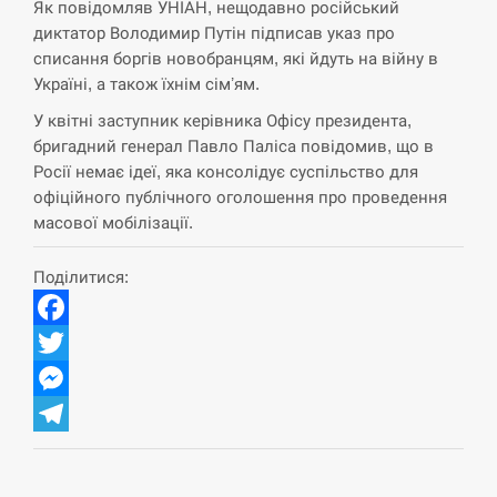
Як повідомляв УНІАН, нещодавно російський
СЕРПЕНЬ
диктатор Володимир Путін підписав указ про
списання боргів новобранцям, які йдуть на війну в
Україні, а також їхнім сімʼям.
США обсуждают лицензии на Patriot для
12:53
Украины, несмотря на сомнения…
У квітні заступник керівника Офісу президента,
бригадний генерал Павло Паліса повідомив, що в
СЕРПЕНЬ
Росії немає ідеї, яка консолідує суспільство для
офіційного публічного оголошення про проведення
Латвія готова направити до 20 військових для
12:40
масової мобілізації.
розблокування Ормузької протоки
Поділитися:
СЕРПЕНЬ
Силы обороны поразили российскую
Facebook
12:23
переправу, склады и другие важные объекты…
Twitter
СЕРПЕНЬ
Messenger
Telegram
У США зафіксували рекордний спалах
12:10
циклоспорозу, захворіли понад 10 тисяч…