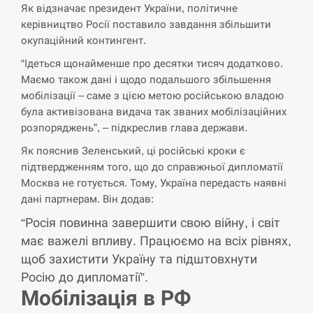
Як відзначає президент України, політичне
СЕРПЕНЬ
керівництво Росії поставило завдання збільшити
окупаційний контингент.
В Москве пожаловались на “кратный рост” атак
13:53
“Ідеться щонайменше про десятки тисяч додатково.
дронов Украины
Маємо також дані і щодо подальшого збільшення
мобілізації – саме з цією метою російською владою
СЕРПЕНЬ
була активізована видача так званих мобілізаційних
розпоряджень”, – підкреслив глава держави.
Біля українського літака в аеропорту Лейпцига
13:40
виявили дрон, ймовірно, з…
Як пояснив Зеленський, ці російські кроки є
підтвердженням того, що до справжньої дипломатії
СЕРПЕНЬ
Москва не готується. Тому, Україна передасть наявні
дані партнерам. Він додав:
“Они должны быть уничтожены”: в МИДе
13:23
“Росія повинна завершити свою війну, і світ
ответили, как отреагируют на…
має важелі впливу. Працюємо на всіх рівнях,
СЕРПЕНЬ
щоб захистити Україну та підштовхнути
Росію до дипломатії”.
Тайвань проводить найбільші військові
Мобілізація в РФ
13:10
навчання на тлі загрози вторгнення з…