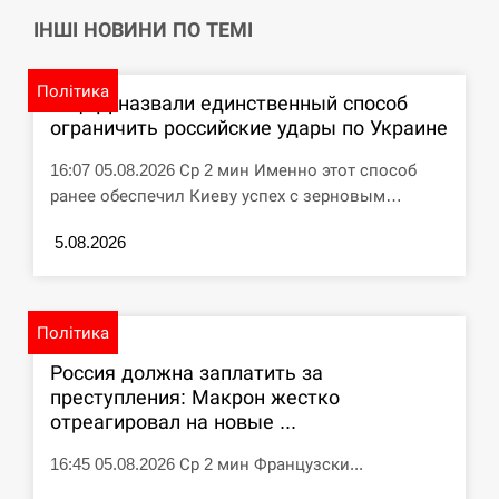
ІНШІ НОВИНИ ПО ТЕМІ
СЕРПЕНЬ
Політика
Под огнем “Эпицентр”, ROZETKA и “Новая
В ЦПД назвали единственный способ
11:53
почта”: что известно об…
ограничить российские удары по Украине
СЕРПЕНЬ
16:07 05.08.2026 Ср 2 мин Именно этот способ
ранее обеспечил Киеву успех с зерновым…
У зоопарку Токіо через спеку загинули три
11:40
левиці
5.08.2026
СЕРПЕНЬ
Політика
Россияне ударили “Бардеролями” по Харькову,
11:23
есть пострадавшие
Россия должна заплатить за
преступления: Макрон жестко
ЩЕ...
отреагировал на новые ...
16:45 05.08.2026 Ср 2 мин Французски...