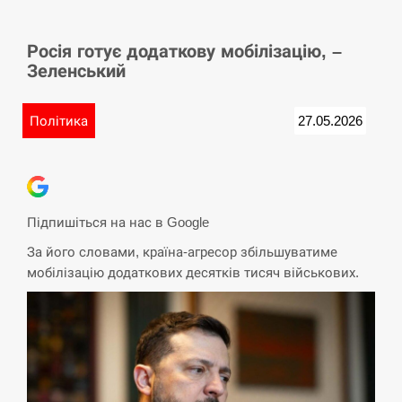
СЕРПЕНЬ
Росія готує додаткову мобілізацію, –
У Німеччині удар блискавки розділив навпіл
15:40
Зеленський
місто в Баварії
СЕРПЕНЬ
Політика
27.05.2026
Пытки военнообязанного на Закарпатье:
15:23
работнику ТЦК грозит тюрьма
СЕРПЕНЬ
Підпишіться на нас в Google
За його словами, країна-агресор збільшуватиме
Іспанія попросила партнерів не критикувати
15:10
мобілізацію додаткових десятків тисяч військових.
Марокко через міграційну кризу –…
СЕРПЕНЬ
РФ провела новий раунд таємних зустрічей з
15:00
Європою щодо війни…