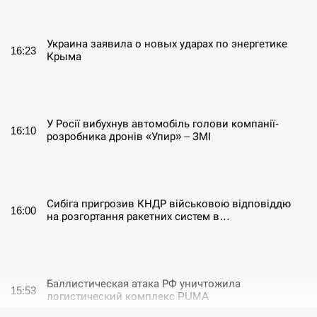
СЕРПЕНЬ
Украина заявила о новых ударах по энергетике
16:23
Крыма
СЕРПЕНЬ
У Росії вибухнув автомобіль голови компанії-
16:10
розробника дронів «Упир» – ЗМІ
СЕРПЕНЬ
Сибіга пригрозив КНДР військовою відповіддю
16:00
на розгортання ракетних систем в…
СЕРПЕНЬ
Баллистическая атака РФ уничтожила
15:53
логистический комплекс PUMA