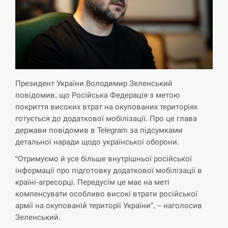
СЕРПЕНЬ
Экс-послу в США Стефанишиной вручили новое
14:53
подозрение и избирают меру…
СЕРПЕНЬ
Президент України Володимир Зеленський
У Росії розгортається ракетний підрозділ КНДР –
повідомив, що Російська Федерація з метою
14:40
Reuters
покриття високих втрат на окупованих територіях
готується до додаткової мобілізації. Про це глава
СЕРПЕНЬ
держави повідомив в Telegram за підсумками
детальної наради щодо української оборони.
Поставки ракет для ПВО сократились втрое,
14:23
“Отримуємо й усе більше внутрішньої російської
хотя у партнеров они…
інформації про підготовку додаткової мобілізації в
країні-агресорці. Передусім це має на меті
СЕРПЕНЬ
компенсувати особливо високі втрати російської
армії на окупованій території України”, – наголосив
У Румунії затоплять чотири баржі для
14:10
Зеленський.
збільшення потоку води до…