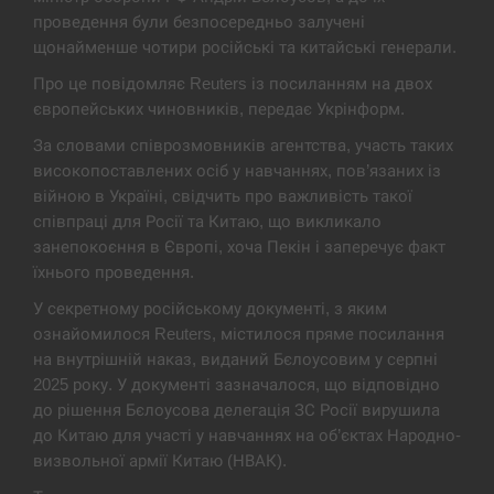
проведення були безпосередньо залучені
Экс-послу в США Стефанишиной вручили новое
14:53
подозрение и избирают меру…
щонайменше чотири російські та китайські генерали.
Про це повідомляє Reuters із посиланням на двох
СЕРПЕНЬ
європейських чиновників, передає Укрінформ.
За словами співрозмовників агентства, участь таких
У Росії розгортається ракетний підрозділ КНДР –
14:40
Reuters
високопоставлених осіб у навчаннях, пов’язаних із
війною в Україні, свідчить про важливість такої
СЕРПЕНЬ
співпраці для Росії та Китаю, що викликало
занепокоєння в Європі, хоча Пекін і заперечує факт
їхнього проведення.
Поставки ракет для ПВО сократились втрое,
14:23
хотя у партнеров они…
У секретному російському документі, з яким
ознайомилося Reuters, містилося пряме посилання
СЕРПЕНЬ
на внутрішній наказ, виданий Бєлоусовим у серпні
2025 року. У документі зазначалося, що відповідно
У Румунії затоплять чотири баржі для
до рішення Бєлоусова делегація ЗС Росії вирушила
14:10
збільшення потоку води до…
до Китаю для участі у навчаннях на об’єктах Народно-
визвольної армії Китаю (НВАК).
СЕРПЕНЬ