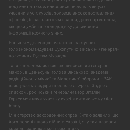
документів також наводився перелік імен усіх
США обсуждают лицензии на Patriot для
12:53
учасників усіх курсів, зокрема високопоставлених
Украины, несмотря на сомнения…
офіцерів, із зазначенням звання, дати народження,
місця служби та рівня допуску до секретної
СЕРПЕНЬ
інформації кожного з них.
Латвія готова направити до 20 військових для
Російську делегацію очолював заступник
12:40
розблокування Ормузької протоки
головнокомандувача Сухопутних військ РФ генерал-
полковник Рустам Мурадов.
СЕРПЕНЬ
Також повідомляється, що китайський генерал-
майор Лі Цзіньсунь, голова Військової академії
Силы обороны поразили российскую
12:23
радіаційної, хімічної та біологічної оборони НВАК,
переправу, склады и другие важные объекты…
взяв участь у відкритті одного з курсів. Згідно зі
списком, російський генерал-майор Віталій
СЕРПЕНЬ
Герасимов взяв участь у курсі в китайському місті
Бенбу.
У США зафіксували рекордний спалах
12:10
циклоспорозу, захворіли понад 10 тисяч…
Міністерство закордонних справ Китаю заявило, що
його позиція щодо війни в Україні, яку там назвали
СЕРПЕНЬ
кризою, залишається незмінною.