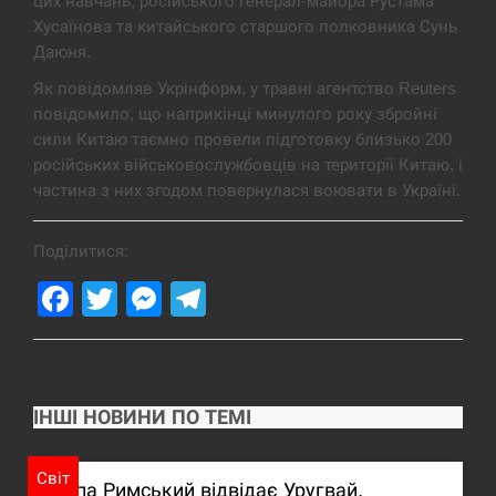
цих навчань, російського генерал-майора Рустама
Хусаїнова та китайського старшого полковника Сунь
Даюня.
Як повідомляв Укрінформ, у травні агентство Reuters
повідомило, що наприкінці минулого року збройні
сили Китаю таємно провели підготовку близько 200
російських військовослужбовців на території Китаю, і
частина з них згодом повернулася воювати в Україні.
Поділитися:
Facebook
Twitter
Messenger
Telegram
ІНШІ НОВИНИ ПО ТЕМІ
Світ
Папа Римський відвідає Уругвай,