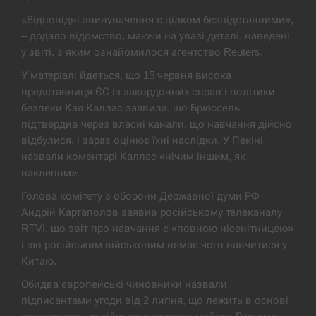
«Відповідні звинувачення є цілком безпідставними»,
Под огнем “Эпицентр”, ROZETKA и “Новая
11:53
– додало відомство, маючи на увазі деталі, наведені
почта”: что известно об…
у звіті, з яким ознайомилося агентство Reuters.
СЕРПЕНЬ
У матеріалі йдеться, що 15 червня висока
представниця ЄС із закордонних справ і політики
У зоопарку Токіо через спеку загинули три
безпеки Кая Каллас заявила, що Брюссель
11:40
левиці
підтвердив через власні канали, що навчання дійсно
відбулися, і зараз оцінює їхні наслідки. У Пекіні
СЕРПЕНЬ
назвали коментарі Каллас «нічим іншим, як
наклепом».
Россияне ударили “Бардеролями” по Харькову,
11:23
Голова комітету з оборони Державної думи РФ
есть пострадавшие
Андрій Картаполов заявив російському телеканалу
ЩЕ...
RTVI, що звіт про навчання є «повною нісенітницею»
і що російським військовим немає чого навчитися у
Китаю.
Обидва європейські чиновники назвали
підписантами угоди від 2 липня, що лежить в основі