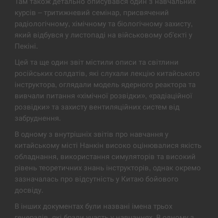
Там також детально описувався один з навчальних
курсів – тритижневий семінар, присвячений
В Москве пожаловались на “кратный рост” атак
13:53
дронов Украины
радіологічному, хімічному та біологічному захисту,
який відбувся у листопаді на військовому об’єкті у
СЕРПЕНЬ
Пекіні.
Цей та ще один звіт містили описи та світлини
Біля українського літака в аеропорту Лейпцига
13:40
російських солдатів, які слухали лекцію китайського
виявили дрон, ймовірно, з…
інструктора, оглядали модель ядерного реактора та
вивчали питання «хімічної розвідки», «радіаційної
СЕРПЕНЬ
розвідки» та захисту вентиляційних систем від
забруднення.
“Они должны быть уничтожены”: в МИДе
13:23
ответили, как отреагируют на…
В одному з внутрішніх звітів про навчання у
китайському місті Нанкін високо оцінювалися якість
СЕРПЕНЬ
обладнання, використання симуляторів та високий
рівень теоретичних знань інструкторів, однак окремо
Тайвань проводить найбільші військові
зазначалась про відсутність у Китаю бойового
13:10
навчання на тлі загрози вторгнення з…
досвіду.
В інших документах були названі імена трьох
СЕРПЕНЬ
генералів, які брали участь у навчаннях. В одному з