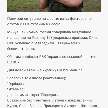
СЕРПЕНЬ
Экс-послу в США Стефанишиной вручили новое
Понимай ситуацию на фронте из-за фактов, а не
14:53
подозрение и избирают меру…
слухов с РБК-Украина в Google
Минувшей ночью Россия совершала воздушное
СЕРПЕНЬ
нападение на Украину 123 ударными дронами. Силы
ПВО успешно обезвредили 108 вражеских
У Росії розгортається ракетний підрозділ КНДР –
14:40
Reuters
беспилотников.
Об этом сообщает РБК-Украина со ссылкой на отчет
СЕРПЕНЬ
ВС ВСУ.
Для новой атаки на Украину РФ применила:
Поставки ракет для ПВО сократились втрое,
14:23
хотя у партнеров они…
Shahed (в том числе реактивные);
“Герберо”;
СЕРПЕНЬ
“Италмас”;
дроны-имитаторы “Пародия”.
У Румунії затоплять чотири баржі для
Вражеские беспилотники летели с направлений:
14:10
збільшення потоку води до…
Курск, Орел, Брянск, Приморско-Ахтарск, Шаталово,