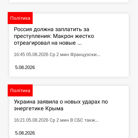
СЕРПЕНЬ
Політика
Под огнем “Эпицентр”, ROZETKA и “Новая
11:53
Россия должна заплатить за
почта”: что известно об…
преступления: Макрон жестко
отреагировал на новые ...
СЕРПЕНЬ
16:45 05.08.2026 Ср 2 мин Французски...
У зоопарку Токіо через спеку загинули три
11:40
левиці
5.08.2026
СЕРПЕНЬ
Політика
Россияне ударили “Бардеролями” по Харькову,
11:23
есть пострадавшие
Украина заявила о новых ударах по
энергетике Крыма
ЩЕ...
16:21 05.08.2026 Ср 2 мин В СБС такж...
5.08.2026