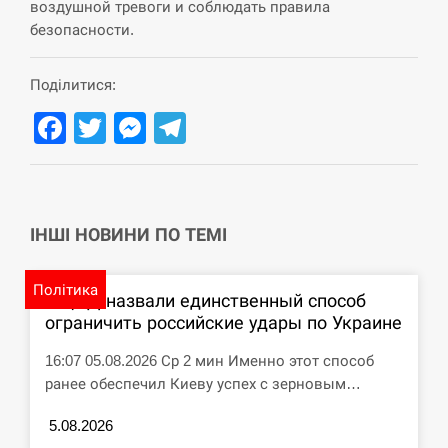
воздушной тревоги и соблюдать правила
СЕРПЕНЬ
безопасности.
США обсуждают лицензии на Patriot для
Поділитися:
12:53
Украины, несмотря на сомнения…
Facebook
Twitter
Messenger
Telegram
СЕРПЕНЬ
Латвія готова направити до 20 військових для
12:40
розблокування Ормузької протоки
ІНШІ НОВИНИ ПО ТЕМІ
СЕРПЕНЬ
Політика
В ЦПД назвали единственный способ
Силы обороны поразили российскую
12:23
ограничить российские удары по Украине
переправу, склады и другие важные объекты…
16:07 05.08.2026 Ср 2 мин Именно этот способ
СЕРПЕНЬ
ранее обеспечил Киеву успех с зерновым…
У США зафіксували рекордний спалах
5.08.2026
12:10
циклоспорозу, захворіли понад 10 тисяч…