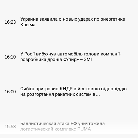
СЕРПЕНЬ
Украина заявила о новых ударах по энергетике
16:23
Крыма
СЕРПЕНЬ
У Росії вибухнув автомобіль голови компанії-
16:10
розробника дронів «Упир» – ЗМІ
СЕРПЕНЬ
Сибіга пригрозив КНДР військовою відповіддю
16:00
на розгортання ракетних систем в…
СЕРПЕНЬ
Баллистическая атака РФ уничтожила
15:53
логистический комплекс PUMA