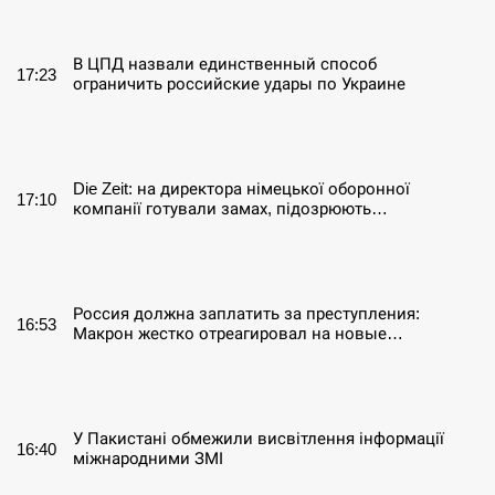
СЕРПЕНЬ
В ЦПД назвали единственный способ
17:23
ограничить российские удары по Украине
СЕРПЕНЬ
Die Zeit: на директора німецької оборонної
17:10
компанії готували замах, підозрюють…
СЕРПЕНЬ
Россия должна заплатить за преступления:
16:53
Макрон жестко отреагировал на новые…
СЕРПЕНЬ
У Пакистані обмежили висвітлення інформації
16:40
міжнародними ЗМІ