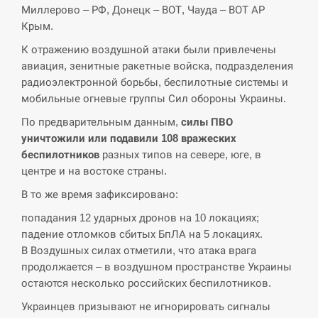
Миллерово – РФ, Донецк – ВОТ, Чауда – ВОТ АР
СЕРПЕНЬ
Крым.
К отражению воздушной атаки были привлечены
В Москве пожаловались на “кратный рост” атак
13:53
дронов Украины
авиация, зенитные ракетные войска, подразделения
радиоэлектронной борьбы, беспилотные системы и
СЕРПЕНЬ
мобильные огневые группы Сил обороны Украины.
По предварительным данным,
силы ПВО
Біля українського літака в аеропорту Лейпцига
уничтожили или подавили 108 вражеских
13:40
виявили дрон, ймовірно, з…
беспилотников
разных типов на севере, юге, в
центре и на востоке страны.
СЕРПЕНЬ
В то же время зафиксировано:
“Они должны быть уничтожены”: в МИДе
попадания 12 ударных дронов на 10 локациях;
13:23
ответили, как отреагируют на…
падение отломков сбитых БпЛА на 5 локациях.
В Воздушных силах отметили, что атака врага
СЕРПЕНЬ
продолжается – в воздушном пространстве Украины
остаются несколько российских беспилотников.
Тайвань проводить найбільші військові
13:10
навчання на тлі загрози вторгнення з…
Украинцев призывают не игнорировать сигналы