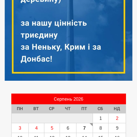
Серпень 2026
ПН
ВТ
СР
ЧТ
ПТ
СБ
НД
1
2
3
4
5
6
7
8
9