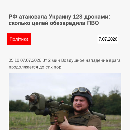
СЕРПЕНЬ
РФ атаковала Украину 123 дронами:
У Німеччині удар блискавки розділив навпіл
15:40
сколько целей обезвредила ПВО
місто в Баварії
СЕРПЕНЬ
Політика
7.07.2026
Пытки военнообязанного на Закарпатье:
15:23
работнику ТЦК грозит тюрьма
09:10 07.07.2026 Вт 2 мин Воздушное нападение врага
продолжается до сих пор
СЕРПЕНЬ
Іспанія попросила партнерів не критикувати
15:10
Марокко через міграційну кризу –…
СЕРПЕНЬ
РФ провела новий раунд таємних зустрічей з
15:00
Європою щодо війни…