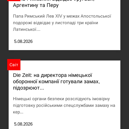
Аргентину та Перу
США обсуждают лицензии на Patriot для
12:53
Украины, несмотря на сомнения…
Папа Римський Лев XIV у межах Апостольської
подорожі відвідає у листопаді три країни
СЕРПЕНЬ
Латинської…
5.08.2026
Латвія готова направити до 20 військових для
12:40
розблокування Ормузької протоки
СЕРПЕНЬ
Світ
Силы обороны поразили российскую
Die Zeit: на директора німецької
12:23
переправу, склады и другие важные объекты…
оборонної компанії готували замах,
підозрюют...
СЕРПЕНЬ
Німецькі органи безпеки розслідують імовірну
підготовку російськими спецслужбами замаху на
У США зафіксували рекордний спалах
12:10
циклоспорозу, захворіли понад 10 тисяч…
кер...
5.08.2026
СЕРПЕНЬ