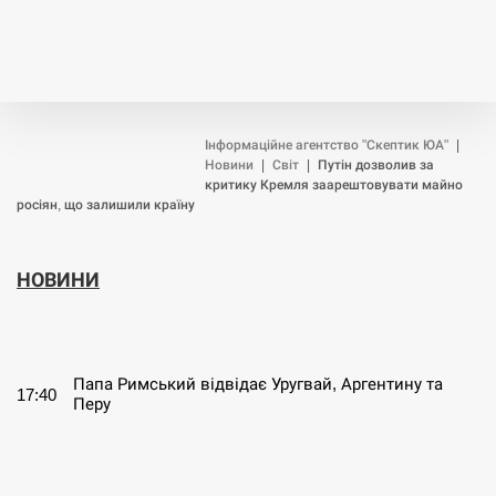
Інформаційне агентство "Скептик ЮА"
|
Новини
|
Світ
|
Путін дозволив за
критику Кремля заарештовувати майно
росіян, що залишили країну
НОВИНИ
СЕРПЕНЬ
Папа Римський відвідає Уругвай, Аргентину та
17:40
Перу
СЕРПЕНЬ