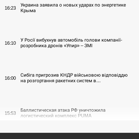
Украина заявила о новых ударах по энергетике
16:23
Крыма
СЕРПЕНЬ
У Росії вибухнув автомобіль голови компанії-
16:10
розробника дронів «Упир» – ЗМІ
СЕРПЕНЬ
Сибіга пригрозив КНДР військовою відповіддю
16:00
на розгортання ракетних систем в…
СЕРПЕНЬ
Баллистическая атака РФ уничтожила
15:53
логистический комплекс PUMA
СЕРПЕНЬ