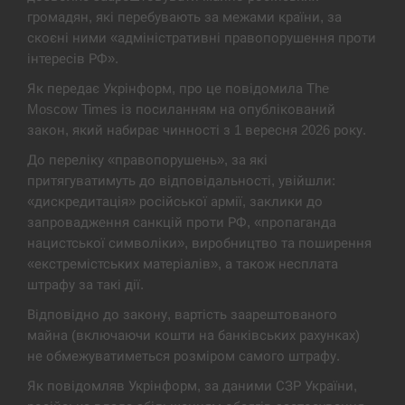
громадян, які перебувають за межами країни, за
Экс-послу в США Стефанишиной вручили новое
14:53
подозрение и избирают меру…
скоєні ними «адміністративні правопорушення проти
інтересів РФ».
СЕРПЕНЬ
Як передає Укрінформ, про це повідомила The
Moscow Times із посиланням на опублікований
У Росії розгортається ракетний підрозділ КНДР –
закон, який набирає чинності з 1 вересня 2026 року.
14:40
Reuters
До переліку «правопорушень», за які
притягуватимуть до відповідальності, увійшли:
СЕРПЕНЬ
«дискредитація» російської армії, заклики до
запровадження санкцій проти РФ, «пропаганда
Поставки ракет для ПВО сократились втрое,
14:23
хотя у партнеров они…
нацистської символіки», виробництво та поширення
«екстремістських матеріалів», а також несплата
СЕРПЕНЬ
штрафу за такі дії.
Відповідно до закону, вартість заарештованого
У Румунії затоплять чотири баржі для
майна (включаючи кошти на банківських рахунках)
14:10
збільшення потоку води до…
не обмежуватиметься розміром самого штрафу.
СЕРПЕНЬ
Як повідомляв Укрінформ, за даними СЗР України,