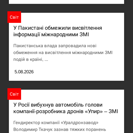
Под огнем “Эпицентр”, ROZETKA и “Новая
11:53
почта”: что известно об…
Світ
У Пакистані обмежили висвітлення
СЕРПЕНЬ
інформації міжнародними ЗМІ
У зоопарку Токіо через спеку загинули три
Пакистанська влада запровадила нові
11:40
левиці
обмеження на висвітлення міжнародними ЗМІ
подій в країні, ...
СЕРПЕНЬ
5.08.2026
Россияне ударили “Бардеролями” по Харькову,
11:23
есть пострадавшие
Світ
ЩЕ...
У Росії вибухнув автомобіль голови
компанії-розробника дронів «Упир» – ЗМІ
Гендиректор компанії «Уралдронзавод»
Володимир Ткачук зазнав тяжких поранень