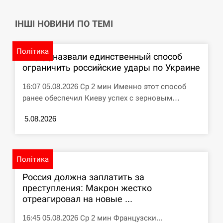
СЕРПЕНЬ
ІНШІ НОВИНИ ПО ТЕМІ
Под огнем “Эпицентр”, ROZETKA и “Новая
11:53
почта”: что известно об…
Політика
В ЦПД назвали единственный способ
ограничить российские удары по Украине
СЕРПЕНЬ
16:07 05.08.2026 Ср 2 мин Именно этот способ
У зоопарку Токіо через спеку загинули три
ранее обеспечил Киеву успех с зерновым…
11:40
левиці
5.08.2026
СЕРПЕНЬ
Россияне ударили “Бардеролями” по Харькову,
11:23
Політика
есть пострадавшие
Россия должна заплатить за
ЩЕ...
преступления: Макрон жестко
отреагировал на новые ...
16:45 05.08.2026 Ср 2 мин Французски...