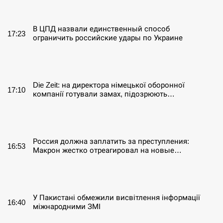
СЕРПЕНЬ
В ЦПД назвали единственный способ
17:23
ограничить российские удары по Украине
СЕРПЕНЬ
Die Zeit: на директора німецької оборонної
17:10
компанії готували замах, підозрюють…
СЕРПЕНЬ
Россия должна заплатить за преступления:
16:53
Макрон жестко отреагировал на новые…
СЕРПЕНЬ
У Пакистані обмежили висвітлення інформації
16:40
міжнародними ЗМІ