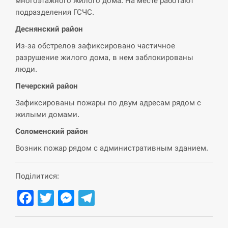
многоэтажного жилого дома. На месте работают
подразделения ГСЧС.
СЕРПЕНЬ
Деснянский район
США обсуждают лицензии на Patriot для
12:53
Из-за обстрелов зафиксировано частичное
Украины, несмотря на сомнения…
разрушение жилого дома, в нем заблокированы
люди.
СЕРПЕНЬ
Печерский район
Латвія готова направити до 20 військових для
12:40
Зафиксированы пожары по двум адресам рядом с
розблокування Ормузької протоки
жилыми домами.
СЕРПЕНЬ
Соломенский район
Возник пожар рядом с административным зданием.
Силы обороны поразили российскую
12:23
переправу, склады и другие важные объекты…
Поділитися:
СЕРПЕНЬ
Facebook
Twitter
Messenger
Telegram
У США зафіксували рекордний спалах
12:10
циклоспорозу, захворіли понад 10 тисяч…