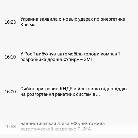
СЕРПЕНЬ
Украина заявила о новых ударах по энергетике
16:23
Крыма
СЕРПЕНЬ
У Росії вибухнув автомобіль голови компанії-
16:10
розробника дронів «Упир» – ЗМІ
СЕРПЕНЬ
Сибіга пригрозив КНДР військовою відповіддю
16:00
на розгортання ракетних систем в…
СЕРПЕНЬ
Баллистическая атака РФ уничтожила
15:53
логистический комплекс PUMA