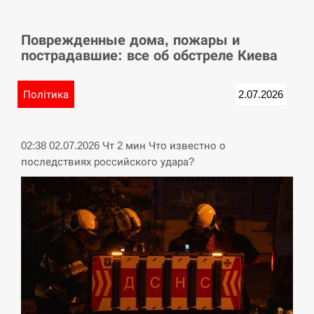
СЕРПЕНЬ
Поврежденные дома, пожары и
У Німеччині удар блискавки розділив навпіл
15:40
пострадавшие: все об обстреле Киева
місто в Баварії
СЕРПЕНЬ
Політика
2.07.2026
Пытки военнообязанного на Закарпатье:
15:23
работнику ТЦК грозит тюрьма
02:38 02.07.2026 Чт 2 мин Что известно о
последствиях российского удара?
СЕРПЕНЬ
Іспанія попросила партнерів не критикувати
15:10
Марокко через міграційну кризу –…
СЕРПЕНЬ
РФ провела новий раунд таємних зустрічей з
15:00
Європою щодо війни…