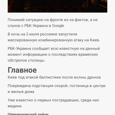
СЕРПЕНЬ
Экс-послу в США Стефанишиной вручили новое
Понимай ситуацию на фронте из-за фактов, а не
14:53
подозрение и избирают меру…
слухов с РБК-Украина в Google
В ночь на 2 июля россияне запустили
СЕРПЕНЬ
массированную комбинированную атаку на Киев.
У Росії розгортається ракетний підрозділ КНДР –
РБК-Украина сообщает всю известную на данный
14:40
Reuters
момент информацию о последствиях вражеских
обстрелов столицы.
СЕРПЕНЬ
Главное
Поставки ракет для ПВО сократились втрое,
Киев под атакой баллистики после волны дронов
14:23
хотя у партнеров они…
Повреждена подстанция скорой, гостиница в центре
и жилые дома
СЕРПЕНЬ
Уже известно о первых пострадавших, среди них
У Румунії затоплять чотири баржі для
медики
14:10
збільшення потоку води до…
Шевченковский район