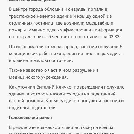
СЕРПЕНЬ
В центре города обломки и снаряды попали в
трехэтажное нежилое здание и крышу одной из
В Москве пожаловались на “кратный рост” атак
столичных гостиниц, где возникли масштабные
13:53
дронов Украины
пожары. Именно здесь зафиксирована информация
о пострадавших – 5 человек по состоянию на 02:32.
СЕРПЕНЬ
По информации от мэра города, ранения получили 5
медицинских работников, один из них – парамедик –
Біля українського літака в аеропорту Лейпцига
13:40
в крайне тяжелом состоянии.
виявили дрон, ймовірно, з…
Также известно о частичном разрушении
СЕРПЕНЬ
медицинского учреждения.
Как уточнил Виталий Кличко, повреждения получило
“Они должны быть уничтожены”: в МИДе
13:23
здание, в котором находится одна из подстанций
ответили, как отреагируют на…
скорой помощи. Кроме медиков получили ранения и
водители подстанции.
СЕРПЕНЬ
Голосеевский район
Тайвань проводить найбільші військові
13:10
В результате вражеской атаки вспыхнула крыша
навчання на тлі загрози вторгнення з…