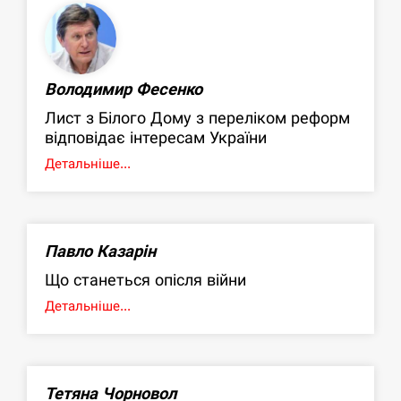
Володимир Фесенко
Лист з Білого Дому з переліком реформ
відповідає інтересам України
Детальніше...
Павло Казарін
Що станеться опісля війни
Детальніше...
Тетяна Чорновол