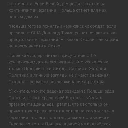
континента. Если Белый дом решит сократить
В Москве пожаловались на “кратный рост” атак
контингент в Германии, Польша станет для них
13:53
дронов Украины
новым домом.
“Польша готова принять американских солдат, если
СЕРПЕНЬ
президент США Дональд Трамп решит сократить их
присутствие в Германии” – сказал Кароль Навроцкий
Біля українського літака в аеропорту Лейпцига
13:40
виявили дрон, ймовірно, з…
во время визита в Литву.
Польский лидер считает присутствие США
СЕРПЕНЬ
критическим для всего региона. Это касается не
только Польши, но и Литвы, Латвии и Эстонии.
“Они должны быть уничтожены”: в МИДе
Политика и личные взгляды не имеют значения.
13:23
ответили, как отреагируют на…
Главное – совместное сдерживание агрессора.
СЕРПЕНЬ
“Я считаю, что это задача президента Польши ради
Польши, а также ради всей Европы – убедить
президента Дональда Трампа, что как только он
Тайвань проводить найбільші військові
13:10
навчання на тлі загрози вторгнення з…
примет такое решение относительно компонента в
Германии, что эти солдаты должны оставаться в
СЕРПЕНЬ
Европе, то есть в Польше, в одной из балтийских