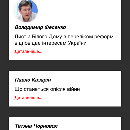
Володимир Фесенко
Лист з Білого Дому з переліком реформ
відповідає інтересам України
Детальніше...
Павло Казарін
Що станеться опісля війни
Детальніше...
Тетяна Чорновол