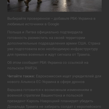
Экс-послу в США Стефанишиной вручили новое
14:53
подозрение и избирают меру…
Выбирайте проверенное – добавьте РБК-Украина в
СЕРПЕНЬ
любимые источники в Google
Польша и Литва официально подтвердила
У Росії розгортається ракетний підрозділ КНДР –
14:40
готовность разместить на своей территории
Reuters
дополнительные подразделения армии США. Страна
уже подготовила всю необходимую инфраструктуру
СЕРПЕНЬ
для приема военных и ждут сигнала от Трампа.
Поставки ракет для ПВО сократились втрое,
Об этом сообщает РБК-Украина со ссылкой на
14:23
хотя у партнеров они…
польское RMF24.
Читайте также:
Еврокомиссия ищет учредителей для
СЕРПЕНЬ
нового Альянса ЕС-Украина в сфере дронов
У Румунії затоплять чотири баржі для
Варшава готовится к возможным изменениям в
14:10
збільшення потоку води до…
военной стратегии Вашингтона и польской
президент Кароль Навроцкий планирует убедить
СЕРПЕНЬ
Дональда Трампа не забирать солдат с европейского