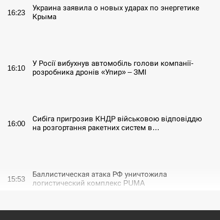
Украина заявила о новых ударах по энергетике
16:23
Крыма
СЕРПЕНЬ
У Росії вибухнув автомобіль голови компанії-
16:10
розробника дронів «Упир» – ЗМІ
СЕРПЕНЬ
Сибіга пригрозив КНДР військовою відповіддю
16:00
на розгортання ракетних систем в…
СЕРПЕНЬ
Баллистическая атака РФ уничтожила
15:53
логистический комплекс PUMA
СЕРПЕНЬ