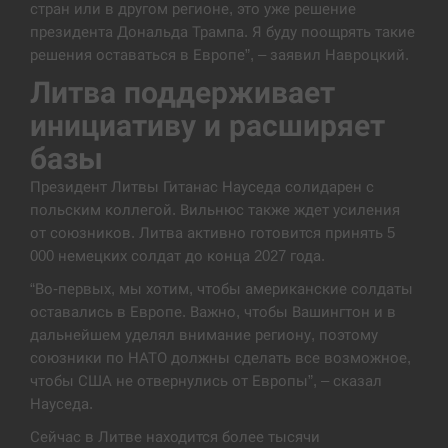
стран или в другом регионе, это уже решение
президента Дональда Трампа. Я буду поощрять такие
США обсуждают лицензии на Patriot для
12:53
Украины, несмотря на сомнения…
решения оставаться в Европе”, – заявил Навроцкий.
Литва поддерживает
СЕРПЕНЬ
инициативу и расширяет
Латвія готова направити до 20 військових для
базы
12:40
розблокування Ормузької протоки
Президент Литвы Гитанас Науседа солидарен с
СЕРПЕНЬ
польским коллегой. Вильнюс также ждет усиления
от союзников. Литва активно готовится принять 5
000 немецких солдат до конца 2027 года.
Силы обороны поразили российскую
12:23
переправу, склады и другие важные объекты…
“Во-первых, мы хотим, чтобы американские солдаты
оставались в Европе. Важно, чтобы Вашингтон и в
СЕРПЕНЬ
дальнейшем уделял внимание региону, поэтому
союзники по НАТО должны сделать все возможное,
У США зафіксували рекордний спалах
12:10
чтобы США не отвернулись от Европы”, – сказал
циклоспорозу, захворіли понад 10 тисяч…
Науседа.
СЕРПЕНЬ
Сейчас в Литве находится более тысячи