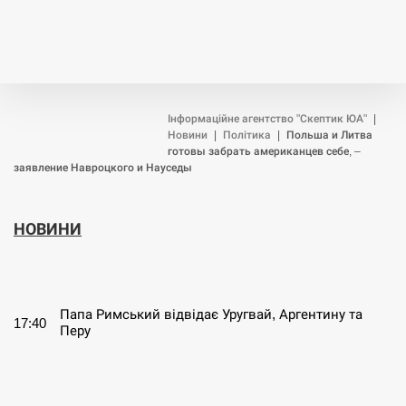
Інформаційне агентство "Скептик ЮА"
|
Новини
|
Політика
|
Польша и Литва
готовы забрать американцев себе, –
заявление Навроцкого и Науседы
НОВИНИ
СЕРПЕНЬ
Папа Римський відвідає Уругвай, Аргентину та
17:40
Перу
СЕРПЕНЬ