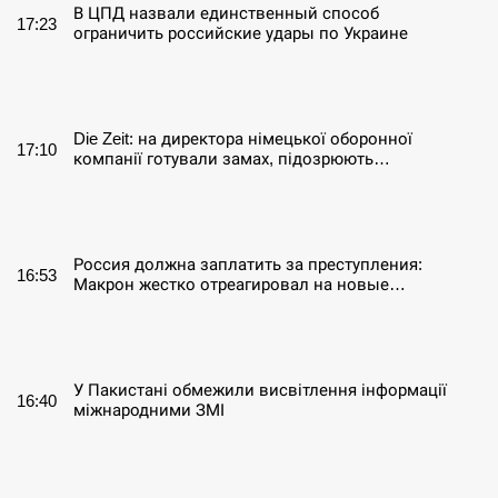
В ЦПД назвали единственный способ
17:23
ограничить российские удары по Украине
СЕРПЕНЬ
Die Zeit: на директора німецької оборонної
17:10
компанії готували замах, підозрюють…
СЕРПЕНЬ
Россия должна заплатить за преступления:
16:53
Макрон жестко отреагировал на новые…
СЕРПЕНЬ
У Пакистані обмежили висвітлення інформації
16:40
міжнародними ЗМІ
СЕРПЕНЬ