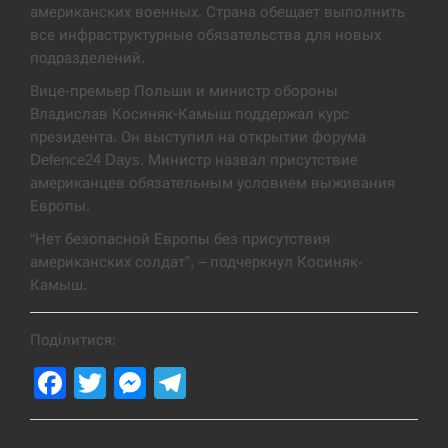
американских военных. Страна обещает выполнить
все инфраструктурные обязательства для новых
Под огнем “Эпицентр”, ROZETKA и “Новая
11:53
почта”: что известно об…
подразделений.
Вице-премьер Польши и министр обороны
СЕРПЕНЬ
Владислав Косиняк-Камыш поддержал курс
президента. Он выступил на открытии форума
У зоопарку Токіо через спеку загинули три
11:40
Defence24 Days. Министр назвал присутствие
левиці
американцев обязательным условием выживания
Европы.
СЕРПЕНЬ
“Нет безопасной Европы без присутствия
американских солдат”, – подчеркнул Косиняк-
Россияне ударили “Бардеролями” по Харькову,
11:23
есть пострадавшие
Камыш.
ЩЕ...
Поділитися:
Facebook
Twitter
Messenger
Telegram