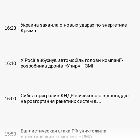
СЕРПЕНЬ
Украина заявила о новых ударах по энергетике
16:23
Крыма
СЕРПЕНЬ
У Росії вибухнув автомобіль голови компанії-
16:10
розробника дронів «Упир» – ЗМІ
СЕРПЕНЬ
Сибіга пригрозив КНДР військовою відповіддю
16:00
на розгортання ракетних систем в…
СЕРПЕНЬ
Баллистическая атака РФ уничтожила
15:53
логистический комплекс PUMA