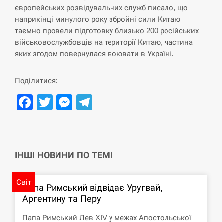
навчання на тлі загрози вторгнення з…
європейських розвідувальних служб писало, що
наприкінці минулого року збройні сили Китаю
СЕРПЕНЬ
таємно провели підготовку близько 200 російських
військовослужбовців на території Китаю, частина
США обсуждают лицензии на Patriot для
12:53
яких згодом повернулася воювати в Україні.
Украины, несмотря на сомнения…
СЕРПЕНЬ
Поділитися:
Facebook
Twitter
Messenger
Telegram
Латвія готова направити до 20 військових для
12:40
розблокування Ормузької протоки
СЕРПЕНЬ
ІНШІ НОВИНИ ПО ТЕМІ
Силы обороны поразили российскую
12:23
переправу, склады и другие важные объекты…
Світ
Папа Римський відвідає Уругвай,
СЕРПЕНЬ
Аргентину та Перу
У США зафіксували рекордний спалах
Папа Римський Лев XIV у межах Апостольської
12:10