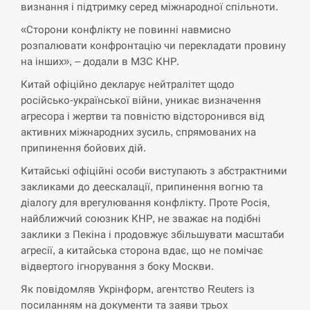
визнання і підтримку серед міжнародної спільноти.
СЕРПЕНЬ
«Сторони конфлікту не повинні навмисно
розпалювати конфронтацію чи перекладати провину
на інших», – додали в МЗС КНР.
В Москве пожаловались на “кратный рост” атак
13:53
дронов Украины
Китай офіційно декларує нейтралітет щодо
російсько-української війни, уникає визначення
СЕРПЕНЬ
агресора і жертви та повністю відсторонився від
активних міжнародних зусиль, спрямованих на
Біля українського літака в аеропорту Лейпцига
припинення бойових дій.
13:40
виявили дрон, ймовірно, з…
Китайські офіційні особи виступають з абстрактними
СЕРПЕНЬ
закликами до деескалації, припинення вогню та
діалогу для врегулювання конфлікту. Проте Росія,
найближчий союзник КНР, не зважає на подібні
“Они должны быть уничтожены”: в МИДе
13:23
ответили, как отреагируют на…
заклики з Пекіна і продовжує збільшувати масштаби
агресії, а китайська сторона вдає, що не помічає
СЕРПЕНЬ
відвертого ігнорування з боку Москви.
Як повідомляв Укрінформ, агентство Reuters із
Тайвань проводить найбільші військові
13:10
посиланням на документи та заяви трьох