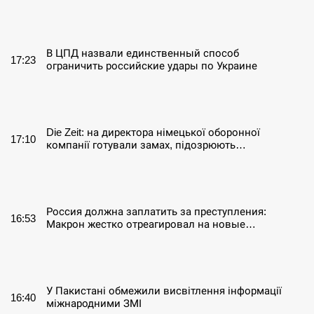
СЕРПЕНЬ
В ЦПД назвали единственный способ
17:23
ограничить российские удары по Украине
СЕРПЕНЬ
Die Zeit: на директора німецької оборонної
17:10
компанії готували замах, підозрюють…
СЕРПЕНЬ
Россия должна заплатить за преступления:
16:53
Макрон жестко отреагировал на новые…
СЕРПЕНЬ
У Пакистані обмежили висвітлення інформації
16:40
міжнародними ЗМІ