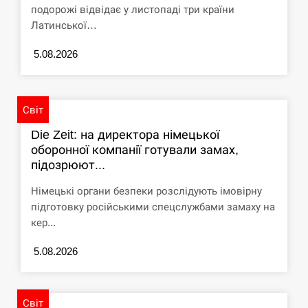
циклоспорозу, захворіли понад 10 тисяч…
подорожі відвідає у листопаді три країни
Латинської…
СЕРПЕНЬ
5.08.2026
Под огнем “Эпицентр”, ROZETKA и “Новая
11:53
почта”: что известно об…
Світ
СЕРПЕНЬ
Die Zeit: на директора німецької
У зоопарку Токіо через спеку загинули три
оборонної компанії готували замах,
11:40
левиці
підозрюют...
СЕРПЕНЬ
Німецькі органи безпеки розслідують імовірну
підготовку російськими спецслужбами замаху на
кер...
Россияне ударили “Бардеролями” по Харькову,
11:23
есть пострадавшие
5.08.2026
ЩЕ...
Світ