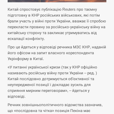
Китай спростовує публікацію Reuters про таємну
СЕРПЕНЬ
підготовку в КНР російських військових, які потім
брали участь у війні проти України, вважає її спробою
Экс-послу в США Стефанишиной вручили новое
14:53
подозрение и избирают меру…
перекласти провину за російсько-українську війну на
китайську сторону та закликає утримуватись від
СЕРПЕНЬ
ескалації конфлікту.
Про це йдеться у відповіді речника МЗС КНР, наданій
У Росії розгортається ракетний підрозділ КНДР –
його офісом на запит власного кореспондента
14:40
Reuters
Укрінформу в Китаї.
«У питанні української кризи (так у КНР офіційно
СЕРПЕНЬ
називають російську війну проти України – ред. )
Китай послідовно дотримується об’єктивної та
Поставки ракет для ПВО сократились втрое,
14:23
хотя у партнеров они…
неупередженої позиції і докладає зусиль для
сприяння мирним переговорам», – йдеться у
СЕРПЕНЬ
відповіді.
Речник зовнішньополітичного відомства зазначив,
У Румунії затоплять чотири баржі для
що «послідовна та чітка» позиція Пекіна має
14:10
збільшення потоку води до…