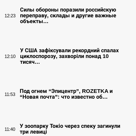
Силы обороны поразили российскую
переправу, склады и другие важные
12:23
объекты…
СЕРПЕНЬ
У США зафіксували рекордний спалах
циклоспорозу, захворіли понад 10
12:10
тисяч…
СЕРПЕНЬ
Под огнем “Эпицентр”, ROZETKA и
11:53
“Новая почта”: что известно об…
СЕРПЕНЬ
У зоопарку Токіо через спеку загинули
11:40
три левиці