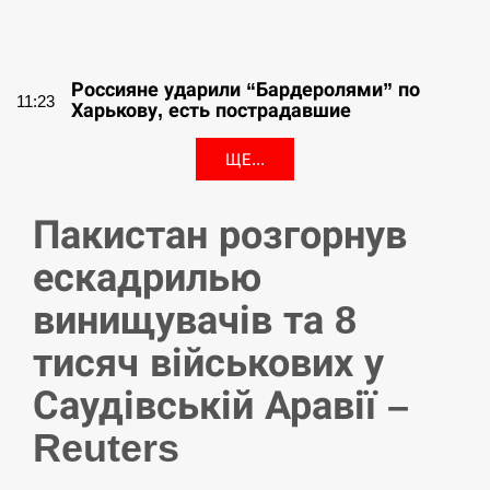
СЕРПЕНЬ
Россияне ударили “Бардеролями” по
11:23
Харькову, есть пострадавшие
ЩЕ...
Пакистан розгорнув
ескадрилью
винищувачів та 8
тисяч військових у
Саудівській Аравії –
Reuters