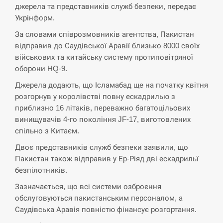
джерела та представників служб безпеки, передає
Укрінформ.
За словами співрозмовників агентства, Пакистан
відправив до Саудівської Аравії близько 8000 своїх
військових та китайську систему протиповітряної
оборони HQ-9.
Джерела додають, що Ісламабад ще на початку квітня
розгорнув у королівстві повну ескадрилью з
приблизно 16 літаків, переважно багатоцільових
винищувачів 4-го покоління JF-17, виготовлених
спільно з Китаєм.
Двоє представників служб безпеки заявили, що
Пакистан також відправив у Ер-Ріяд дві ескадрильї
безпілотників.
Зазначається, що всі системи озброєння
обслуговуються пакистанським персоналом, а
Саудівська Аравія повністю фінансує розгортання.