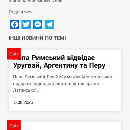
війни на Близькому Сході.
Поділитися:
Facebook
Twitter
Messenger
Telegram
ІНШІ НОВИНИ ПО ТЕМІ
Світ
Папа Римський відвідає
Уругвай, Аргентину та Перу
Папа Римський Лев XIV у межах Апостольської
подорожі відвідає у листопаді три країни
Латинської…
5.08.2026
Світ