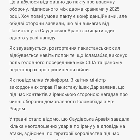
Це відбулося відповідно до пакту про взаємну
оборону, підписаного між двома країнами у 2025
році. Хоч повні умови пакту є конфіденційними, але
обидві сторони заявили, що він вимагає від
Пакистану та Саудівської Аравії захищати один
одного у разі нападу.
Як зауважується, розгортання пакистанських сил
відбувається навіть попри те, що Ісламабад виконує
роль головного посередника між США та Іраном у
переговорах про припинення війни.
Як повідомляв Укрінформ, 3 квітня міністр
закордонних справ Пакистану Ішак Дар заявив, що
під час контактів з іранською стороною нагадав про
чинні оборонні домовленості Ісламабада з Ер-
Ріядом.
У травні стало відомо, що Саудівська Аравія завдала
кілька неоголошених ударів по Ірану у відповідь на
атаки, здійснені по території королівства під час