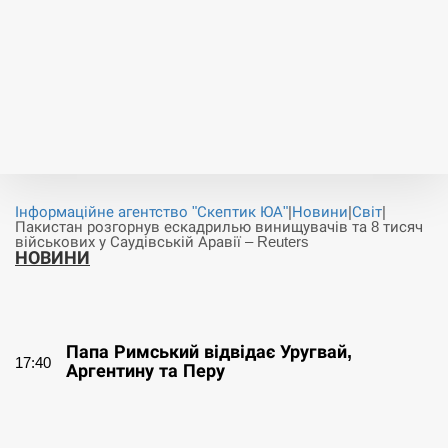
Інформаційне агентство "Скептик ЮА"
|
Новини
|
Світ
|
Пакистан розгорнув ескадрилью винищувачів та 8 тисяч
військових у Саудівській Аравії – Reuters
НОВИНИ
СЕРПЕНЬ
Папа Римський відвідає Уругвай,
17:40
Аргентину та Перу
СЕРПЕНЬ