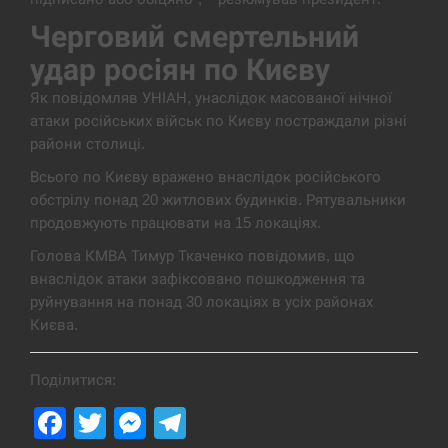
Черговий смертельний
удар росіян по Києву
Як повідомляв УНІАН, унаслідок масованої нічної
атаки російських військ по Києву постраждали різні
райони столиці.
Всього по Києву вражено внаслідок російського
обстрілу понад 20 житлових будинків. Рятувальники
продовжують працювати на 15 локаціях.
Голова КМВА Тимур Ткаченко повідомив, що
внаслідок атаки зафіксовано пошкодження та
руйнування на понад 30 локаціях в усіх районах
Києва.
Поділитися:
Facebook
Twitter
Messenger
Telegram