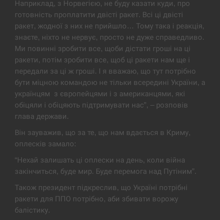
Наприклад, з Норвегією, не буду казати куди, про
готовність проплатити двісті ракет. Всі ці двісті
США обсуждают лицензии на Patriot для
12:53
Украины, несмотря на сомнения…
ракет, жодної з них не прийшло… Тому така і реакція,
знаєте, ніхто не нервує, просто не дуже справедливо.
СЕРПЕНЬ
Ми повинні зробити все, щоби дістати гроші на ці
ракети, потім зробити все, щоб ці ракети нам ще і
передали за ці ж гроші. І я вважаю, що тут потрібно
Латвія готова направити до 20 військових для
12:40
розблокування Ормузької протоки
бути міцною командою не тільки всередині України, а
українцям з європейцями і з американцями, які
СЕРПЕНЬ
обіцяли і обіцяють підтримувати нас”, – розповів
глава держави.
Силы обороны поразили российскую
12:23
Він зауважив, що за те, що нам вдається в Криму,
переправу, склады и другие важные объекты…
оплесків замало:
СЕРПЕНЬ
“Нехай залишать ці оплески на день, коли війна
закінчиться, буде мир. Буде перемога над Путіним”.
У США зафіксували рекордний спалах
12:10
Також президент підкреслив, що Україні потрібні
циклоспорозу, захворіли понад 10 тисяч…
ракети для ППО потрібно, аби збивати ворожу
балістику.
СЕРПЕНЬ