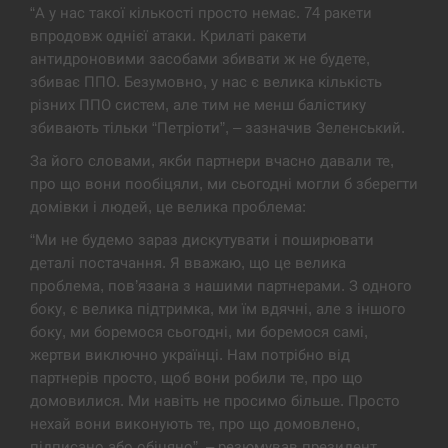
“А у нас такої кількості просто немає. 74 ракети
впродовж однієї атаки. Крилаті ракети
Под огнем “Эпицентр”, ROZETKA и “Новая
11:53
почта”: что известно об…
антидроновими засобами збивати ж не будете,
збиває ППО. Безумовно, у нас є велика кількість
СЕРПЕНЬ
різних ППО систем, але тим не менш балістику
збивають тільки “Петріоти”, – зазначив Зеленський.
У зоопарку Токіо через спеку загинули три
11:40
За його словами, якби партнери вчасно давали те,
левиці
про що вони пообіцяли, ми сьогодні могли б зберегти
домівки і людей, це велика проблема:
СЕРПЕНЬ
“Ми не будемо зараз дискутувати і поширювати
Россияне ударили “Бардеролями” по Харькову,
деталі постачання. Я вважаю, що це велика
11:23
есть пострадавшие
проблема, пов’язана з нашими партнерами. З одного
боку, є велика підтримка, ми їм вдячні, але з іншого
ЩЕ...
боку, ми боремося сьогодні, ми боремося самі,
жертви виключно українці. Нам потрібно від
партнерів просто, щоб вони робили те, про що
домовилися. Ми навіть не просимо більше. Просто
нехай вони виконують те, про що домовлено,
підписано або обіцяно”, – резюмував президент.