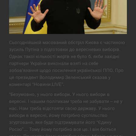
Экс-послу в США Стефанишиной вручили новое
14:53
подозрение и избирают меру…
СЕРПЕНЬ
У Росії розгортається ракетний підрозділ КНДР –
Сьогоднійшній масований обстріл Києва є частиною
14:40
Reuters
зусиль Путіна з підготовки до вересневих виборів.
Однак такої кількості жертв не було б, якби західні
СЕРПЕНЬ
партнери України виконали взяті на себе
зобов’язання щодо посилення української ППО. Про
Поставки ракет для ПВО сократились втрое,
це президент Володимир Зеленський сказав у
14:23
хотя у партнеров они…
коментарі “Новини.LIVE”.
“Безумовно, у нього вибори. У нього вибори в
СЕРПЕНЬ
вересні. І нашим політикам треба не забувати – не у
нас. Нам треба відстояти свою державу. У нього
У Румунії затоплять чотири баржі для
14:10
вибори в вересні, йому потрібно суспільство
збільшення потоку води до…
згуртоване, яке буде підтримувати його “Єдину
Росію”… Тому йому потрібно все це. І він боїться
СЕРПЕНЬ