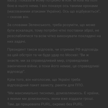
хаосу. Показати йому потрібно м’язи. М’язів на полі
бою в нього нема. І він показує ось такими кроками
В Москве пожаловались на “кратный рост” атак
13:53
дронов Украины
(масованими атаками України). Ось що відбувається”,
– сказав він.
СЕРПЕНЬ
За словами Зеленського, треба розуміти, що може
бути ескалація, тому потрібні чіткі поставки зброї, не
Біля українського літака в аеропорту Лейпцига
розслаблятися та всім чітко виконувати покладені на
13:40
виявили дрон, ймовірно, з…
них задачі.
Президент також відповів, чи отримає РФ відповідь
СЕРПЕНЬ
за цей обстріл та чи буде удар по Москві: “Ви ж
знаєте, ми за справедливий мир, справедливе
“Они должны быть уничтожены”: в МИДе
13:23
ответили, как отреагируют на…
закінчення війни, а поки його немає, це справедливі
відповіді”.
СЕРПЕНЬ
Крім того, він наголосив, що Україні треба
відповідний пакет захисту, ракети для ППО.
Тайвань проводить найбільші військові
13:10
навчання на тлі загрози вторгнення з…
“Ми максимально тиснемо, домовляємось. Є країни,
з якими ми домовились, яким вже віддали гроші.
СЕРПЕНЬ
Там, де працювала PURL, окремо без PURL.