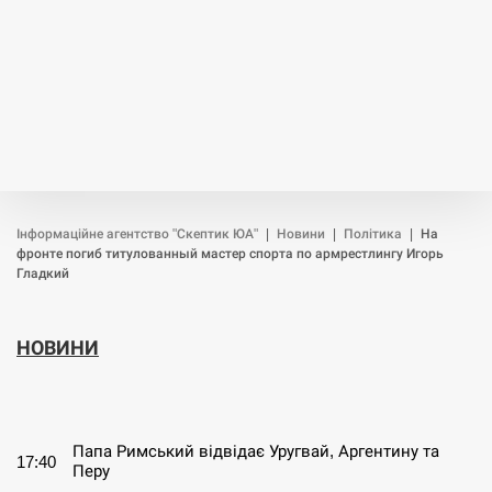
Інформаційне агентство "Скептик ЮА"
|
Новини
|
Політика
|
На
фронте погиб титулованный мастер спорта по армрестлингу Игорь
Гладкий
НОВИНИ
СЕРПЕНЬ
Папа Римський відвідає Уругвай, Аргентину та
17:40
Перу