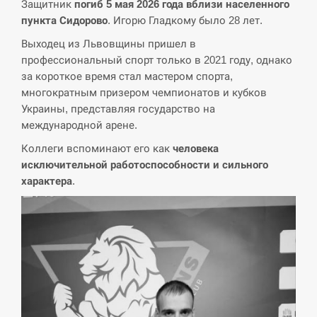
Защитник
погиб 5 мая 2026 года вблизи населенного
пункта Сидорово
. Игорю Гладкому было 28 лет.
СЕРПЕНЬ
Выходец из Львовщины пришел в
профессиональный спорт только в 2021 году, однако
В Москве пожаловались на “кратный рост” атак
13:53
за короткое время стал мастером спорта,
дронов Украины
многократным призером чемпионатов и кубков
Украины, представляя государство на
СЕРПЕНЬ
международной арене.
Біля українського літака в аеропорту Лейпцига
Коллеги вспоминают его как
человека
13:40
виявили дрон, ймовірно, з…
исключительной работоспособности и сильного
характера
.
СЕРПЕНЬ
“Они должны быть уничтожены”: в МИДе
13:23
ответили, как отреагируют на…
СЕРПЕНЬ
Тайвань проводить найбільші військові
13:10