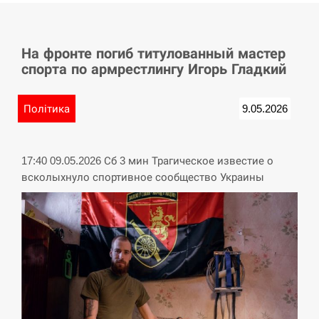
СЕРПЕНЬ
На фронте погиб титулованный мастер
У Німеччині удар блискавки розділив навпіл
15:40
спорта по армрестлингу Игорь Гладкий
місто в Баварії
СЕРПЕНЬ
Політика
9.05.2026
Пытки военнообязанного на Закарпатье:
15:23
работнику ТЦК грозит тюрьма
17:40 09.05.2026 Сб 3 мин Трагическое известие о
всколыхнуло спортивное сообщество Украины
СЕРПЕНЬ
Іспанія попросила партнерів не критикувати
15:10
Марокко через міграційну кризу –…
СЕРПЕНЬ
РФ провела новий раунд таємних зустрічей з
15:00
Європою щодо війни…