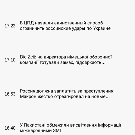
СЕРПЕНЬ
В ЦПД назвали единственный способ
17:23
ограничить российские удары по Украине
СЕРПЕНЬ
Die Zeit: на директора німецької оборонної
17:10
компанії готували замах, підозрюють…
СЕРПЕНЬ
Россия должна заплатить за преступления:
16:53
Макрон жестко отреагировал на новые…
СЕРПЕНЬ
У Пакистані обмежили висвітлення інформації
16:40
міжнародними ЗМІ