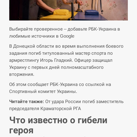
СЕРПЕНЬ
Экс-послу в США Стефанишиной вручили новое
Выбирайте проверенное – добавьте РБК-Украина в
14:53
подозрение и избирают меру…
любимые источники в Google
В Донецкой области во время выполнения боевого
СЕРПЕНЬ
задания погиб титулованный мастер спорта по
армрестлингу Игорь Гладкий. Офицер защищал
У Росії розгортається ракетний підрозділ КНДР –
14:40
Reuters
Украину с первых дней полномасштабного
вторжения.
СЕРПЕНЬ
Об этом сообщает РБК-Украина со ссылкой на
Спортивный комитет Украины.
Поставки ракет для ПВО сократились втрое,
14:23
Читайте также:
От удара России погиб заместитель
хотя у партнеров они…
председателя Краматорской РГА
СЕРПЕНЬ
Что известно о гибели
героя
У Румунії затоплять чотири баржі для
14:10
збільшення потоку води до…