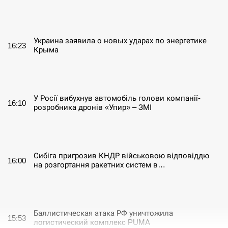
СЕРПЕНЬ
Украина заявила о новых ударах по энергетике
16:23
Крыма
СЕРПЕНЬ
У Росії вибухнув автомобіль голови компанії-
16:10
розробника дронів «Упир» – ЗМІ
СЕРПЕНЬ
Сибіга пригрозив КНДР військовою відповіддю
16:00
на розгортання ракетних систем в…
СЕРПЕНЬ
Баллистическая атака РФ уничтожила
15:53
логистический комплекс PUMA