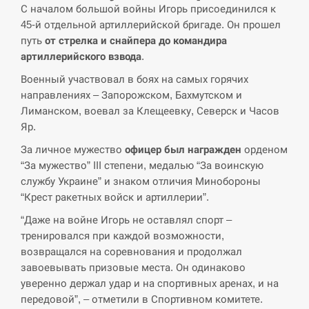
циклоспорозу, захворіли понад 10 тисяч…
С началом большой войны Игорь присоединился к
45-й отдельной артиллерийской бригаде. Он прошел
СЕРПЕНЬ
путь
от стрелка и снайпера до командира
артиллерийского взвода
.
Под огнем “Эпицентр”, ROZETKA и “Новая
11:53
Военный участвовал в боях на самых горячих
почта”: что известно об…
направлениях – Запорожском, Бахмутском и
Лиманском, воевал за Клещеевку, Северск и Часов
СЕРПЕНЬ
Яр.
У зоопарку Токіо через спеку загинули три
За личное мужество
офицер был награжден
орденом
11:40
левиці
“За мужество” III степени, медалью “За воинскую
службу Украине” и знаком отличия Минобороны
СЕРПЕНЬ
“Крест ракетных войск и артиллерии”.
“Даже на войне Игорь не оставлял спорт –
Россияне ударили “Бардеролями” по Харькову,
11:23
тренировался при каждой возможности,
есть пострадавшие
возвращался на соревнования и продолжал
завоевывать призовые места. Он одинаково
ЩЕ...
уверенно держал удар и на спортивных аренах, и на
передовой”, – отметили в Спортивном комитете.