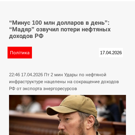
СЕРПЕНЬ
“Минус 100 млн долларов в день”:
Баллистическая атака РФ уничтожила
15:53
“Мадяр” озвучил потери нефтяных
логистический комплекс PUMA
доходов РФ
СЕРПЕНЬ
Політика
17.04.2026
У Німеччині удар блискавки розділив
15:40
навпіл місто в Баварії
22:46 17.04.2026 Пт 2 мин Удары по нефтяной
СЕРПЕНЬ
инфраструктуре нацелены на сокращение доходов
РФ от экспорта энергоресурсов
Пытки военнообязанного на
Закарпатье: работнику ТЦК грозит
15:23
тюрьма
СЕРПЕНЬ
Іспанія попросила партнерів не