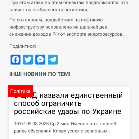
При этом атаки по этим объектам продолжаются, что
влияет на стабильность логистики.
СЕРПЕНЬ
По его словам, воздействие на нефтяную
инфраструктуру направлено на дальнейшее
Силы обороны поразили российскую
переправу, склады и другие важные
снижение доходов РФ от экспорта энергоресурсов.
12:23
объекты…
Поділитися:
СЕРПЕНЬ
Facebook
Twitter
Messenger
Telegram
У США зафіксували рекордний спалах
ІНШІ НОВИНИ ПО ТЕМІ
циклоспорозу, захворіли понад 10
12:10
тисяч…
Політика
В ЦПД назвали единственный
СЕРПЕНЬ
способ ограничить
российские удары по Украине
Под огнем “Эпицентр”, ROZETKA и
11:53
“Новая почта”: что известно об…
16:07 05.08.2026 Ср 2 мин Именно этот способ
ранее обеспечил Киеву успех с зерновым…
СЕРПЕНЬ