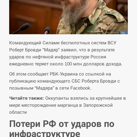
критикувати Марокко через міграційну
15:10
кризу –…
СЕРПЕНЬ
РФ провела новий раунд таємних
Командующий Силами беспилотных систем ВСУ
15:00
зустрічей з Європою щодо війни…
Роберт Бровди “Мадяр” заявил, что в результате
ударов по нефтяной инфраструктуре Россия
СЕРПЕНЬ
ежедневно теряет около 100 млн долларов дохода.
Об этом сообщает РБК-Украина со ссылкой на
Экс-послу в США Стефанишиной
публикацию командующего СБС Роберта Бровди с
вручили новое подозрение и избирают
14:53
меру…
позывным “Мадяра” в сети Facebook.
Читайте также:
Оккупанты взялись за крупнейшее в
СЕРПЕНЬ
мире месторождение марганца в Запорожской
области
У Росії розгортається ракетний підрозділ
14:40
Потери РФ от ударов по
КНДР – Reuters
инфраструктуре