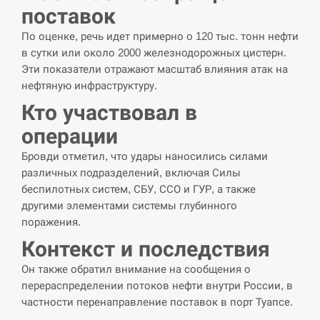
СЕРПЕНЬ
поставок
По оценке, речь идет примерно о 120 тыс. тонн нефти
“Они должны быть уничтожены”: в
13:23
в сутки или около 2000 железнодорожных цистерн.
МИДе ответили, как отреагируют на…
Эти показатели отражают масштаб влияния атак на
нефтяную инфраструктуру.
СЕРПЕНЬ
Кто участвовал в
Тайвань проводить найбільші військові
операции
13:10
навчання на тлі загрози вторгнення з…
Бровди отметил, что удары наносились силами
СЕРПЕНЬ
различных подразделений, включая Силы
беспилотных систем, СБУ, ССО и ГУР, а также
другими элементами системы глубинного
США обсуждают лицензии на Patriot для
12:53
Украины, несмотря на сомнения…
поражения.
Контекст и последствия
СЕРПЕНЬ
Он также обратил внимание на сообщения о
перераспределении потоков нефти внутри России, в
Латвія готова направити до 20
частности перенаправление поставок в порт Туапсе.
військових для розблокування
12:40
Ормузької протоки