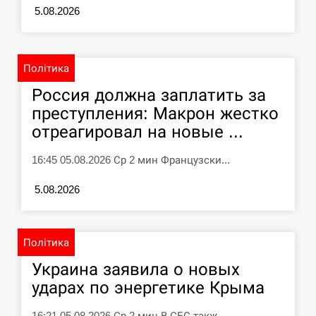
5.08.2026
У зоопарку Токіо через спеку загинули
11:40
три левиці
СЕРПЕНЬ
Політика
Россия должна заплатить за
Россияне ударили “Бардеролями” по
11:23
преступления: Макрон жестко
Харькову, есть пострадавшие
отреагировал на новые ...
ЩЕ...
16:45 05.08.2026 Ср 2 мин Французски...
5.08.2026
Політика
Украина заявила о новых
ударах по энергетике Крыма
16:21 05.08.2026 Ср 2 мин В СБС такж...