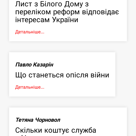
Лист з Білого Дому з
переліком реформ відповідає
інтересам України
Детальніше...
Павло Казарін
Що станеться опісля війни
Детальніше...
Тетяна Чорновол
Скільки коштує служба