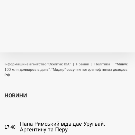
Інформаційне агентство "Скептик ЮА"
|
Новини
|
Політика
|
“Минус
100 млн долларов в день”: “Мадяр” озвучил потери нефтяных доходов
РФ
НОВИНИ
СЕРПЕНЬ
Папа Римський відвідає Уругвай,
17:40
Аргентину та Перу