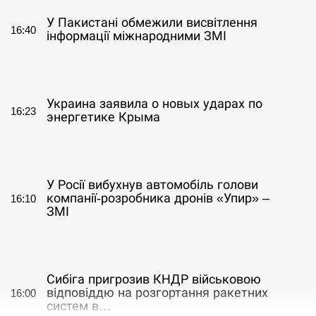
У Пакистані обмежили висвітлення
16:40
інформації міжнародними ЗМІ
СЕРПЕНЬ
Украина заявила о новых ударах по
16:23
энергетике Крыма
СЕРПЕНЬ
У Росії вибухнув автомобіль голови
компанії-розробника дронів «Упир» –
16:10
ЗМІ
СЕРПЕНЬ
Сибіга пригрозив КНДР військовою
відповіддю на розгортання ракетних
16:00
систем в…