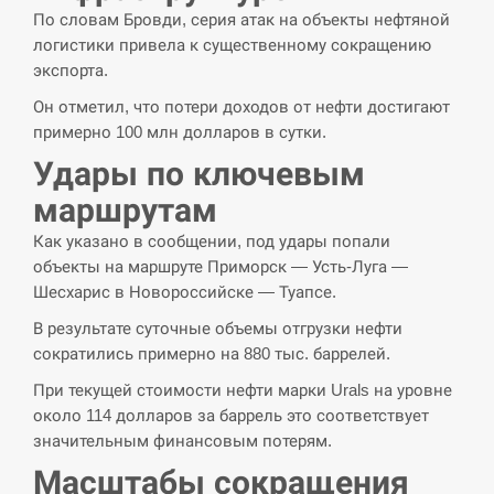
СЕРПЕНЬ
По словам Бровди, серия атак на объекты нефтяной
логистики привела к существенному сокращению
Поставки ракет для ПВО сократились
14:23
экспорта.
втрое, хотя у партнеров они…
Он отметил, что потери доходов от нефти достигают
СЕРПЕНЬ
примерно 100 млн долларов в сутки.
Удары по ключевым
У Румунії затоплять чотири баржі для
14:10
збільшення потоку води до…
маршрутам
Как указано в сообщении, под удары попали
СЕРПЕНЬ
объекты на маршруте Приморск — Усть-Луга —
Шесхарис в Новороссийске — Туапсе.
В Москве пожаловались на “кратный
13:53
рост” атак дронов Украины
В результате суточные объемы отгрузки нефти
сократились примерно на 880 тыс. баррелей.
СЕРПЕНЬ
При текущей стоимости нефти марки Urals на уровне
около 114 долларов за баррель это соответствует
Біля українського літака в аеропорту
значительным финансовым потерям.
13:40
Лейпцига виявили дрон, ймовірно, з…
Масштабы сокращения