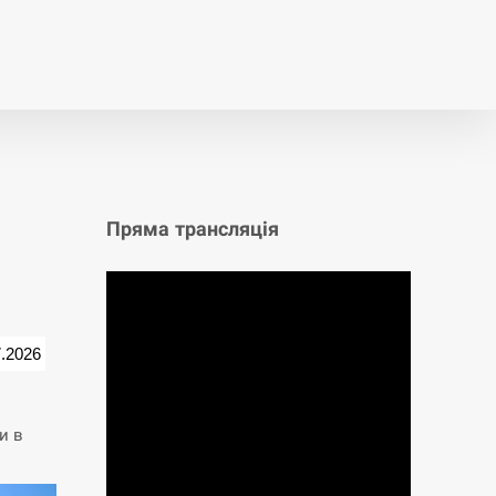
т
Публікації
Опитування
Пряма трансляція
7.2026
и в