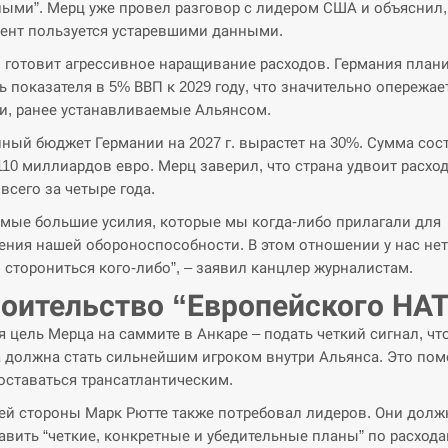
ыми”. Мерц уже провел разговор с лидером США и объяснил,
ент пользуется устаревшими данными.
 готовит агрессивное наращивание расходов. Германия план
ь показателя в 5% ВВП к 2029 году, что значительно опережае
и, ранее устанавливаемые Альянсом.
ный бюджет Германии на 2027 г. вырастет на 30%. Сумма сос
110 миллиардов евро. Мерц заверил, что страна удвоит расхо
всего за четыре года.
амые большие усилия, которые мы когда-либо прилагали для
ения нашей обороноспособности. В этом отношении у нас нет
 сторониться кого-либо”, – заявил канцлер журналистам.
оительство “Европейского НА
я цель Мерца на саммите в Анкаре – подать четкий сигнал, чт
 должна стать сильнейшим игроком внутри Альянса. Это по
оставаться трансатлантическим.
ей стороны Марк Рютте также потребовал лидеров. Они дол
авить “четкие, конкретные и убедительные планы” по расхода