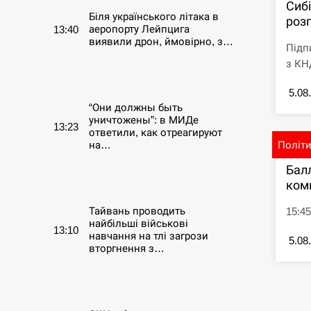
Сиб
Біля українського літака в
розг
аеропорту Лейпцига
13:40
виявили дрон, ймовірно, з…
Підп
з КНД
СЕРПЕНЬ
5.08
“Они должны быть
уничтожены”: в МИДе
13:23
ответили, как отреагируют
Політ
на…
Бал
СЕРПЕНЬ
ком
Тайвань проводить
15:45
найбільші військові
13:10
навчання на тлі загрози
5.08
вторгнення з…
СЕРПЕНЬ