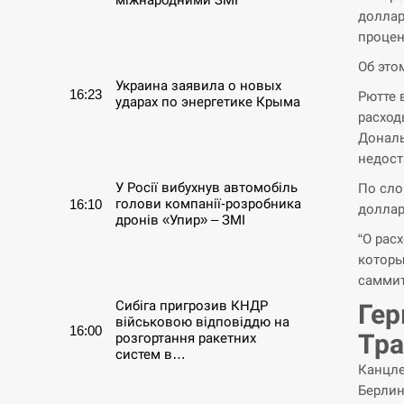
доллар
процен
СЕРПЕНЬ
Об это
Украина заявила о новых
16:23
Рютте 
ударах по энергетике Крыма
расход
Дональ
СЕРПЕНЬ
недост
У Росії вибухнув автомобіль
По сло
голови компанії-розробника
16:10
доллар
дронів «Упир» – ЗМІ
“О рас
которы
СЕРПЕНЬ
саммит
Сибіга пригрозив КНДР
Гер
військовою відповіддю на
16:00
Тр
розгортання ракетних
систем в…
Канцле
Берлин
СЕРПЕНЬ