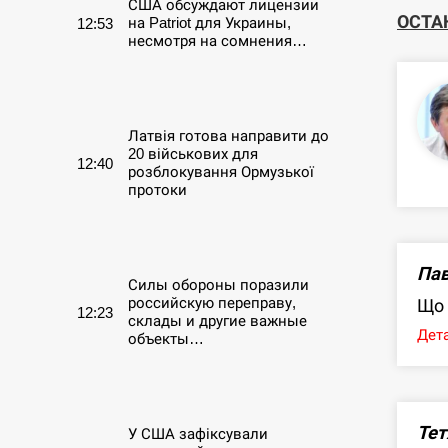
США обсуждают лицензии
ОСТА
на Patriot для Украины,
12:53
несмотря на сомнения…
СЕРПЕНЬ
Латвія готова направити до
20 військових для
12:40
розблокування Ормузької
протоки
СЕРПЕНЬ
Пав
Силы обороны поразили
российскую переправу,
Що 
12:23
склады и другие важные
Дета
объекты…
СЕРПЕНЬ
Тет
У США зафіксували