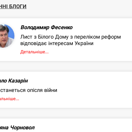
ННІ БЛОГИ
Володимир Фесенко
Лист з Білого Дому з переліком реформ
відповідає інтересам України
Детальніше...
ло Казарін
станеться опісля війни
льніше...
яна Чорновол