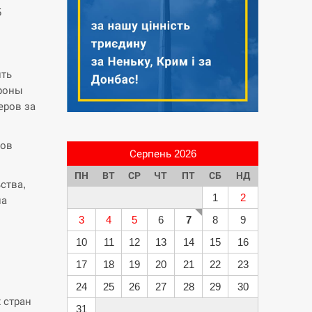
5
ить
ороны
еров за
дов
Серпень 2026
ПН
ВТ
СР
ЧТ
ПТ
СБ
НД
ства,
1
2
ла
3
4
5
6
7
8
9
10
11
12
13
14
15
16
17
18
19
20
21
22
23
24
25
26
27
28
29
30
 стран
31