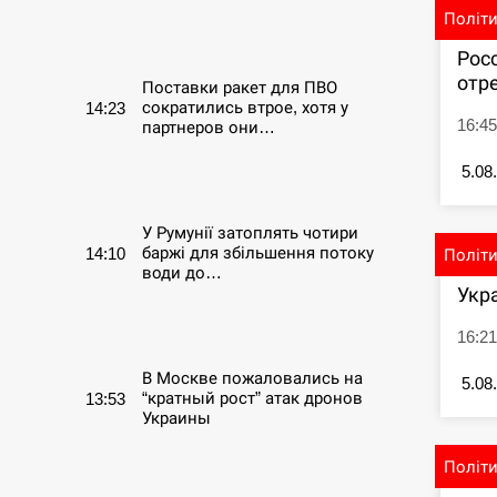
Політ
СЕРПЕНЬ
Рос
отре
Поставки ракет для ПВО
сократились втрое, хотя у
14:23
16:4
партнеров они…
5.08
СЕРПЕНЬ
У Румунії затоплять чотири
баржі для збільшення потоку
14:10
Політ
води до…
Укр
СЕРПЕНЬ
16:21
В Москве пожаловались на
5.08
“кратный рост” атак дронов
13:53
Украины
Політ
СЕРПЕНЬ