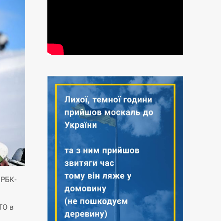
 РБК-
ТО в