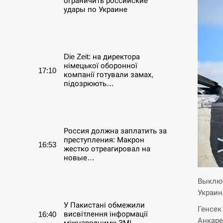
ограничить российские
удары по Украине
СЕРПЕНЬ
Die Zeit: на директора
німецької оборонної
17:10
компанії готували замах,
підозрюють…
СЕРПЕНЬ
Россия должна заплатить за
преступления: Макрон
16:53
жестко отреагировал на
новые…
СЕРПЕНЬ
Выключ
Украин
У Пакистані обмежили
Генсек
висвітлення інформації
16:40
Анкаре
міжнародними ЗМІ