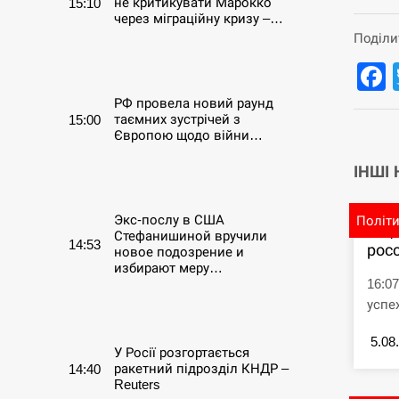
не критикувати Марокко
15:10
через міграційну кризу –…
Поділи
СЕРПЕНЬ
РФ провела новий раунд
таємних зустрічей з
15:00
Європою щодо війни…
ІНШІ
СЕРПЕНЬ
Экс-послу в США
Політ
В Ц
Стефанишиной вручили
14:53
рос
новое подозрение и
избирают меру…
16:0
успе
СЕРПЕНЬ
5.08
У Росії розгортається
ракетний підрозділ КНДР –
14:40
Reuters