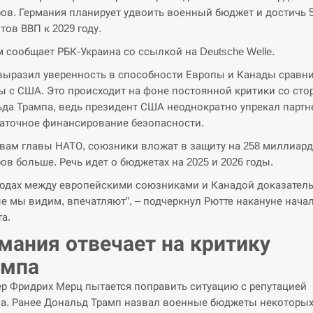
ов. Германия планирует удвоить военный бюджет и достичь 
тов ВВП к 2029 году.
м сообщает РБК-Украина со ссылкой на Deutsche Welle.
выразил уверенность в способности Европы и Канады сравн
ы с США. Это происходит на фоне постоянной критики со ст
да Трампа, ведь президент США неоднократно упрекал партн
аточное финансирование безопасности.
вам главы НАТО, союзники вложат в защиту на 258 миллиар
ов больше. Речь идет о бюджетах на 2025 и 2026 годы.
ходах между европейскими союзниками и Канадой доказатель
е мы видим, впечатляют”, – подчеркнул Рютте накануне нача
а.
мания отвечает на критику
ампа
р Фридрих Мерц пытается поправить ситуацию с репутацией
а. Ранее Дональд Трамп назвал военные бюджеты некоторых