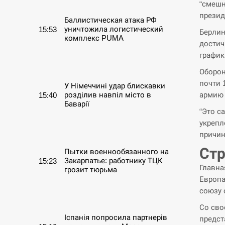
“смешн
презид
Баллистическая атака РФ
уничтожила логистический
15:53
Берлин
комплекс PUMA
достич
график
СЕРПЕНЬ
Оборон
почти 
У Німеччині удар блискавки
армию 
розділив навпіл місто в
15:40
Баварії
“Это с
укрепл
СЕРПЕНЬ
причин
Стр
Пытки военнообязанного на
Закарпатье: работнику ТЦК
15:23
Главна
грозит тюрьма
Европа
союзу 
СЕРПЕНЬ
Со сво
Іспанія попросила партнерів
предст