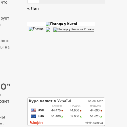
 что
« Лип
ирует
т
тавит
ды на
ТО”
о
может
жны
м.