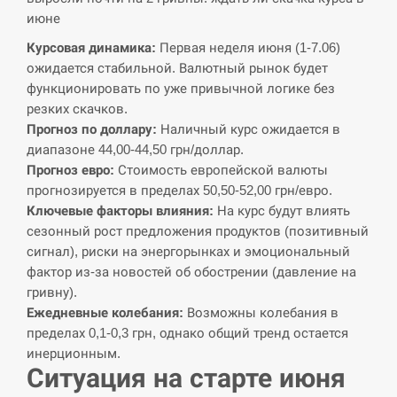
июне
СЕРПЕНЬ
Курсовая динамика:
Первая неделя июня (1-7.06)
ожидается стабильной. Валютный рынок будет
В Москве пожаловались на “кратный рост” атак
функционировать по уже привычной логике без
13:53
дронов Украины
резких скачков.
Прогноз по доллару:
Наличный курс ожидается в
СЕРПЕНЬ
диапазоне 44,00-44,50 грн/доллар.
Прогноз евро:
Стоимость европейской валюты
Біля українського літака в аеропорту Лейпцига
13:40
прогнозируется в пределах 50,50-52,00 грн/евро.
виявили дрон, ймовірно, з…
Ключевые факторы влияния:
На курс будут влиять
сезонный рост предложения продуктов (позитивный
СЕРПЕНЬ
сигнал), риски на энергорынках и эмоциональный
фактор из-за новостей об обострении (давление на
“Они должны быть уничтожены”: в МИДе
13:23
гривну).
ответили, как отреагируют на…
Ежедневные колебания:
Возможны колебания в
пределах 0,1-0,3 грн, однако общий тренд остается
СЕРПЕНЬ
инерционным.
Ситуация на старте июня
Тайвань проводить найбільші військові
13:10