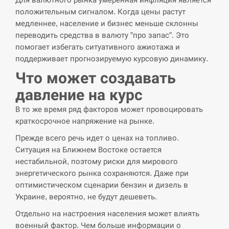
циклоспорозу, захворіли понад 10 тисяч…
положительным сигналом. Когда цены растут
медленнее, население и бизнес меньше склонны
СЕРПЕНЬ
переводить средства в валюту ”про запас”. Это
помогает избегать ситуативного ажиотажа и
Под огнем “Эпицентр”, ROZETKA и “Новая
11:53
поддерживает прогнозируемую курсовую динамику.
почта”: что известно об…
Что может создавать
СЕРПЕНЬ
давление на курс
У зоопарку Токіо через спеку загинули три
В то же время ряд факторов может провоцировать
11:40
левиці
краткосрочное напряжение на рынке.
Прежде всего речь идет о ценах на топливо.
СЕРПЕНЬ
Ситуация на Ближнем Востоке остается
нестабильной, поэтому риски для мирового
Россияне ударили “Бардеролями” по Харькову,
11:23
энергетического рынка сохраняются. Даже при
есть пострадавшие
оптимистическом сценарии бензин и дизель в
Украине, вероятно, не будут дешеветь.
ЩЕ...
Отдельно на настроения населения может влиять
военный фактор. Чем больше информации о