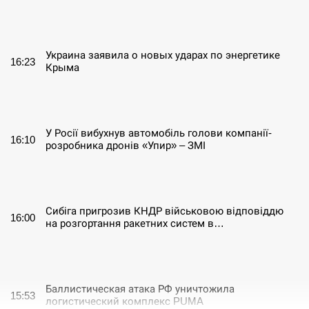
СЕРПЕНЬ
Украина заявила о новых ударах по энергетике
16:23
Крыма
СЕРПЕНЬ
У Росії вибухнув автомобіль голови компанії-
16:10
розробника дронів «Упир» – ЗМІ
СЕРПЕНЬ
Сибіга пригрозив КНДР військовою відповіддю
16:00
на розгортання ракетних систем в…
СЕРПЕНЬ
Баллистическая атака РФ уничтожила
15:53
логистический комплекс PUMA