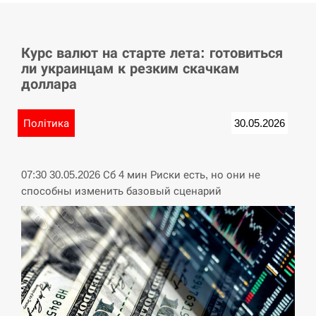
СЕРПЕНЬ
Курс валют на старте лета: готовиться
У Німеччині удар блискавки розділив навпіл
15:40
ли украинцам к резким скачкам
місто в Баварії
доллара
СЕРПЕНЬ
Політика
30.05.2026
Пытки военнообязанного на Закарпатье:
15:23
работнику ТЦК грозит тюрьма
07:30 30.05.2026 Сб 4 мин Риски есть, но они не
СЕРПЕНЬ
способны изменить базовый сценарий
Іспанія попросила партнерів не критикувати
15:10
Марокко через міграційну кризу –…
СЕРПЕНЬ
РФ провела новий раунд таємних зустрічей з
15:00
Європою щодо війни…