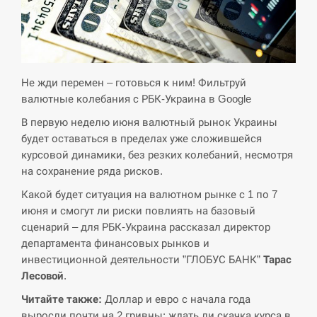
СЕРПЕНЬ
Экс-послу в США Стефанишиной вручили новое
14:53
подозрение и избирают меру…
Не жди перемен – готовься к ним! Фильтруй
валютные колебания с РБК-Украина в Google
СЕРПЕНЬ
В первую неделю июня валютный рынок Украины
будет оставаться в пределах уже сложившейся
У Росії розгортається ракетний підрозділ КНДР –
14:40
курсовой динамики, без резких колебаний, несмотря
Reuters
на сохранение ряда рисков.
СЕРПЕНЬ
Какой будет ситуация на валютном рынке с 1 по 7
июня и смогут ли риски повлиять на базовый
Поставки ракет для ПВО сократились втрое,
сценарий – для РБК-Украина рассказал директор
14:23
хотя у партнеров они…
департамента финансовых рынков и
инвестиционной деятельности ”ГЛОБУС БАНК”
Тарас
СЕРПЕНЬ
Лесовой
.
Читайте также:
Доллар и евро с начала года
У Румунії затоплять чотири баржі для
14:10
збільшення потоку води до…
выросли почти на 2 гривны: ждать ли скачка курса в