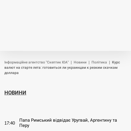
Інформаційне агентство "Скептик ЮА"
|
Новини
|
Політика
|
Курс
валют на старте лета: готовиться ли украинцам к резким скачкам
доллара
НОВИНИ
СЕРПЕНЬ
Папа Римський відвідає Уругвай, Аргентину та
17:40
Перу