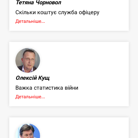
Тетяна Чорновол
Скільки коштує служба офіцеру
Детальніше...
Олексій Кущ
Важка статистика війни
Детальніше...