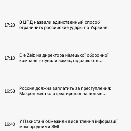
СЕРПЕНЬ
В ЦПД назвали единственный способ
17:23
ограничить российские удары по Украине
СЕРПЕНЬ
Die Zeit: на директора німецької оборонної
17:10
компанії готували замах, підозрюють…
СЕРПЕНЬ
Россия должна заплатить за преступления:
16:53
Макрон жестко отреагировал на новые…
СЕРПЕНЬ
У Пакистані обмежили висвітлення інформації
16:40
міжнародними ЗМІ