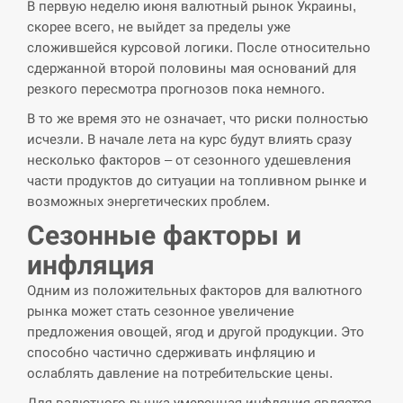
навчання на тлі загрози вторгнення з…
В первую неделю июня валютный рынок Украины,
скорее всего, не выйдет за пределы уже
СЕРПЕНЬ
сложившейся курсовой логики. После относительно
сдержанной второй половины мая оснований для
США обсуждают лицензии на Patriot для
резкого пересмотра прогнозов пока немного.
12:53
Украины, несмотря на сомнения…
В то же время это не означает, что риски полностью
исчезли. В начале лета на курс будут влиять сразу
СЕРПЕНЬ
несколько факторов – от сезонного удешевления
части продуктов до ситуации на топливном рынке и
Латвія готова направити до 20 військових для
12:40
возможных энергетических проблем.
розблокування Ормузької протоки
Сезонные факторы и
СЕРПЕНЬ
инфляция
Силы обороны поразили российскую
Одним из положительных факторов для валютного
12:23
переправу, склады и другие важные объекты…
рынка может стать сезонное увеличение
предложения овощей, ягод и другой продукции. Это
СЕРПЕНЬ
способно частично сдерживать инфляцию и
ослаблять давление на потребительские цены.
У США зафіксували рекордний спалах
12:10
Для валютного рынка умеренная инфляция является