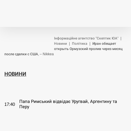
Інформаційне агентство "Скептик ЮА"
|
Новини
|
Політика
|
Иран обещает
открыть Ормузский пролив через месяц
после сделки с США, – Nikkea
НОВИНИ
СЕРПЕНЬ
Папа Римський відвідає Уругвай, Аргентину та
17:40
Перу
СЕРПЕНЬ