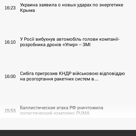
Украина заявила о новых ударах по энергетике
16:23
Крыма
СЕРПЕНЬ
У Росії вибухнув автомобіль голови компанії-
16:10
розробника дронів «Упир» – ЗМІ
СЕРПЕНЬ
Сибіга пригрозив КНДР військовою відповіддю
16:00
на розгортання ракетних систем в…
СЕРПЕНЬ
Баллистическая атака РФ уничтожила
15:53
логистический комплекс PUMA
СЕРПЕНЬ