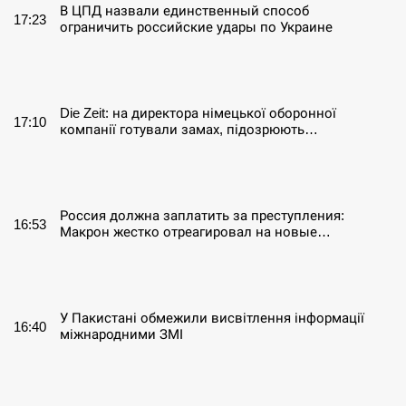
В ЦПД назвали единственный способ
17:23
ограничить российские удары по Украине
СЕРПЕНЬ
Die Zeit: на директора німецької оборонної
17:10
компанії готували замах, підозрюють…
СЕРПЕНЬ
Россия должна заплатить за преступления:
16:53
Макрон жестко отреагировал на новые…
СЕРПЕНЬ
У Пакистані обмежили висвітлення інформації
16:40
міжнародними ЗМІ
СЕРПЕНЬ