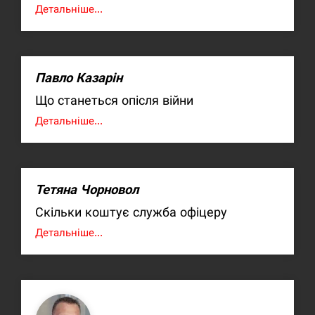
Детальніше...
Павло Казарін
Що станеться опісля війни
Детальніше...
Тетяна Чорновол
Скільки коштує служба офіцеру
Детальніше...