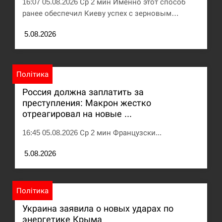
16:07 05.08.2026 Ср 2 мин Именно этот способ
ранее обеспечил Киеву успех с зерновым…
Под огнем “Эпицентр”, ROZETKA и “Новая
11:53
почта”: что известно об…
5.08.2026
СЕРПЕНЬ
У зоопарку Токіо через спеку загинули три
Політика
11:40
левиці
Россия должна заплатить за
преступления: Макрон жестко
СЕРПЕНЬ
отреагировал на новые ...
Россияне ударили “Бардеролями” по Харькову,
16:45 05.08.2026 Ср 2 мин Французски...
11:23
есть пострадавшие
5.08.2026
ЩЕ...
Політика
Украина заявила о новых ударах по
энергетике Крыма