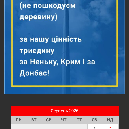
Серпень 2026
ПН
ВТ
СР
ЧТ
ПТ
СБ
НД
1
2