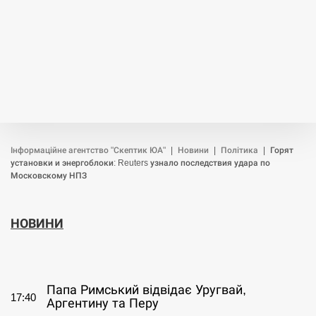
Інформаційне агентство "Скептик ЮА"
|
Новини
|
Політика
|
Горят
установки и энергоблоки: Reuters узнало последствия удара по
Московскому НПЗ
НОВИНИ
СЕРПЕНЬ
Папа Римський відвідає Уругвай,
17:40
Аргентину та Перу