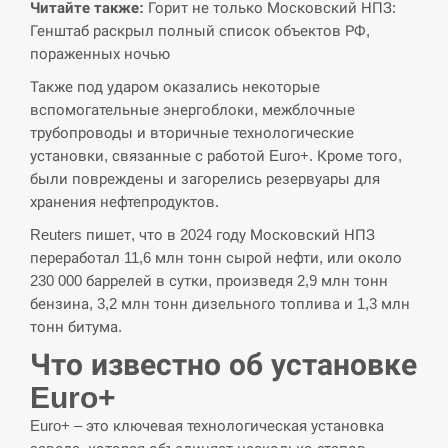
СЕРПЕНЬ
Читайте также:
Горит не только Московский НПЗ:
Генштаб раскрыл полный список объектов РФ,
Поставки ракет для ПВО сократились
пораженных ночью
14:23
втрое, хотя у партнеров они…
Также под ударом оказались некоторые
вспомогательные энергоблоки, межблочные
СЕРПЕНЬ
трубопроводы и вторичные технологические
установки, связанные с работой Euro+. Кроме того,
У Румунії затоплять чотири баржі для
14:10
были повреждены и загорелись резервуары для
збільшення потоку води до…
хранения нефтепродуктов.
СЕРПЕНЬ
Reuters пишет, что в 2024 году Московский НПЗ
переработал 11,6 млн тонн сырой нефти, или около
В Москве пожаловались на “кратный
230 000 баррелей в сутки, произведя 2,9 млн тонн
13:53
рост” атак дронов Украины
бензина, 3,2 млн тонн дизельного топлива и 1,3 млн
тонн битума.
СЕРПЕНЬ
Что известно об установке
Euro+
Біля українського літака в аеропорту
13:40
Лейпцига виявили дрон, ймовірно, з…
Euro+ – это ключевая технологическая установка