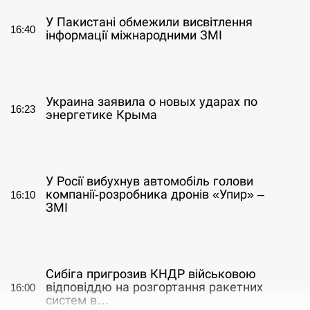
У Пакистані обмежили висвітлення
16:40
інформації міжнародними ЗМІ
СЕРПЕНЬ
Украина заявила о новых ударах по
16:23
энергетике Крыма
СЕРПЕНЬ
У Росії вибухнув автомобіль голови
компанії-розробника дронів «Упир» –
16:10
ЗМІ
СЕРПЕНЬ
Сибіга пригрозив КНДР військовою
відповіддю на розгортання ракетних
16:00
систем в…