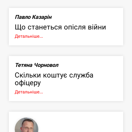
Павло Казарін
Що станеться опісля війни
Детальніше...
Тетяна Чорновол
Скільки коштує служба
офіцеру
Детальніше...