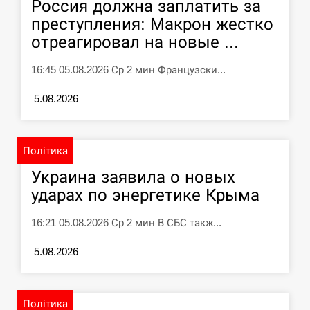
Россия должна заплатить за
У зоопарку Токіо через спеку загинули
преступления: Макрон жестко
11:40
три левиці
отреагировал на новые ...
СЕРПЕНЬ
16:45 05.08.2026 Ср 2 мин Французски...
Россияне ударили “Бардеролями” по
5.08.2026
11:23
Харькову, есть пострадавшие
ЩЕ...
Політика
Украина заявила о новых
ударах по энергетике Крыма
16:21 05.08.2026 Ср 2 мин В СБС такж...
5.08.2026
Політика