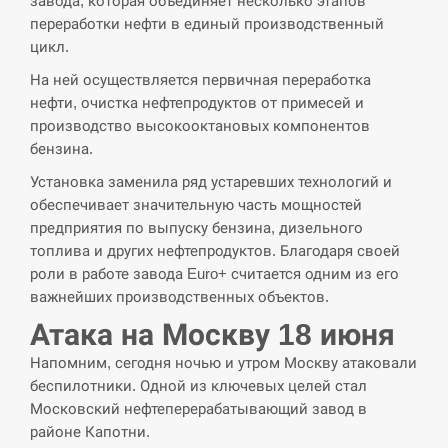
завода, которая объединяет несколько этапов
СЕРПЕНЬ
переработки нефти в единый производственный
цикл.
“Они должны быть уничтожены”: в
13:23
МИДе ответили, как отреагируют на…
На ней осуществляется первичная переработка
нефти, очистка нефтепродуктов от примесей и
производство высокооктановых компонентов
СЕРПЕНЬ
бензина.
Тайвань проводить найбільші військові
Установка заменила ряд устаревших технологий и
13:10
навчання на тлі загрози вторгнення з…
обеспечивает значительную часть мощностей
предприятия по выпуску бензина, дизельного
СЕРПЕНЬ
топлива и других нефтепродуктов. Благодаря своей
роли в работе завода Euro+ считается одним из его
США обсуждают лицензии на Patriot для
важнейших производственных объектов.
12:53
Украины, несмотря на сомнения…
Атака на Москву 18 июня
СЕРПЕНЬ
Напомним, сегодня ночью и утром Москву атаковали
беспилотники. Одной из ключевых целей стал
Латвія готова направити до 20
Московский нефтеперерабатывающий завод в
військових для розблокування
12:40
районе Капотни.
Ормузької протоки