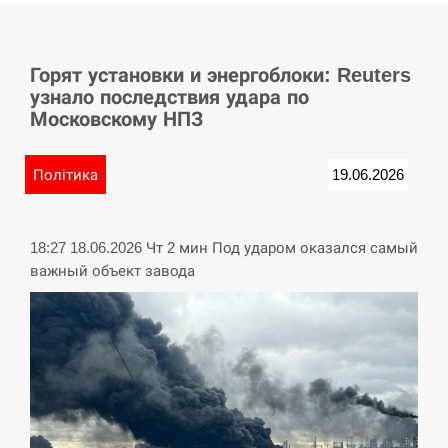
СЕРПЕНЬ
Горят установки и энергоблоки: Reuters
Баллистическая атака РФ уничтожила
15:53
узнало последствия удара по
логистический комплекс PUMA
Московскому НПЗ
СЕРПЕНЬ
Політика
19.06.2026
У Німеччині удар блискавки розділив
15:40
навпіл місто в Баварії
18:27 18.06.2026 Чт 2 мин Под ударом оказался самый
СЕРПЕНЬ
важный объект завода
Пытки военнообязанного на
Закарпатье: работнику ТЦК грозит
15:23
тюрьма
СЕРПЕНЬ
Іспанія попросила партнерів не