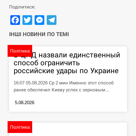
Поділитися:
СЕРПЕНЬ
Facebook
Twitter
Messenger
Telegram
Силы обороны поразили российскую
переправу, склады и другие важные
ІНШІ НОВИНИ ПО ТЕМІ
12:23
объекты…
Політика
В ЦПД назвали единственный
СЕРПЕНЬ
способ ограничить
У США зафіксували рекордний спалах
российские удары по Украине
циклоспорозу, захворіли понад 10
12:10
тисяч…
16:07 05.08.2026 Ср 2 мин Именно этот способ
ранее обеспечил Киеву успех с зерновым…
СЕРПЕНЬ
5.08.2026
Под огнем “Эпицентр”, ROZETKA и
11:53
“Новая почта”: что известно об…
Політика
СЕРПЕНЬ