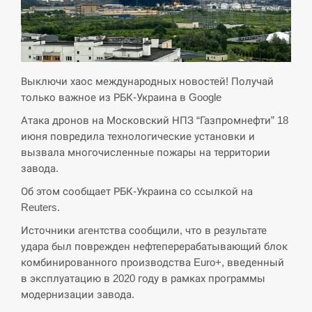
критикувати Марокко через міграційну
15:10
кризу –…
СЕРПЕНЬ
Выключи хаос международных новостей! Получай
РФ провела новий раунд таємних
только важное из РБК-Украина в Google
15:00
зустрічей з Європою щодо війни…
Атака дронов на Московский НПЗ “Газпромнефти” 18
июня повредила технологические установки и
СЕРПЕНЬ
вызвала многочисленные пожары на территории
завода.
Экс-послу в США Стефанишиной
вручили новое подозрение и избирают
14:53
Об этом сообщает РБК-Украина со ссылкой на
меру…
Reuters.
Источники агентства сообщили, что в результате
СЕРПЕНЬ
удара был поврежден нефтеперерабатывающий блок
комбинированного производства Euro+, введенный
У Росії розгортається ракетний підрозділ
14:40
КНДР – Reuters
в эксплуатацию в 2020 году в рамках программы
модернизации завода.