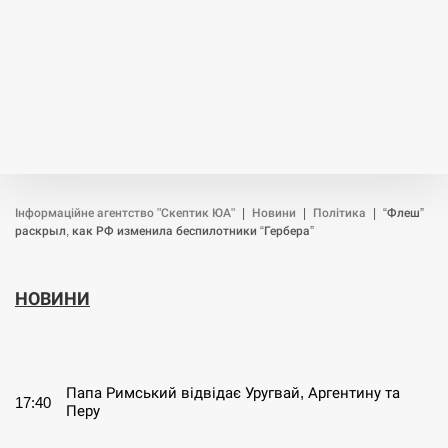
Інформаційне агентство "Скептик ЮА"
|
Новини
|
Політика
|
“Флеш”
раскрыл, как РФ изменила беспилотники “Гербера”
НОВИНИ
СЕРПЕНЬ
Папа Римський відвідає Уругвай, Аргентину та
17:40
Перу