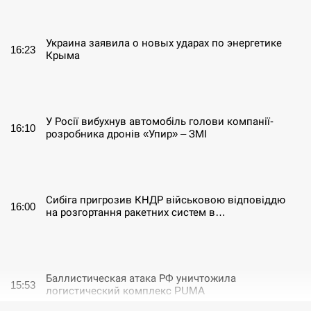
СЕРПЕНЬ
Украина заявила о новых ударах по энергетике
16:23
Крыма
СЕРПЕНЬ
У Росії вибухнув автомобіль голови компанії-
16:10
розробника дронів «Упир» – ЗМІ
СЕРПЕНЬ
Сибіга пригрозив КНДР військовою відповіддю
16:00
на розгортання ракетних систем в…
СЕРПЕНЬ
Баллистическая атака РФ уничтожила
15:53
логистический комплекс PUMA