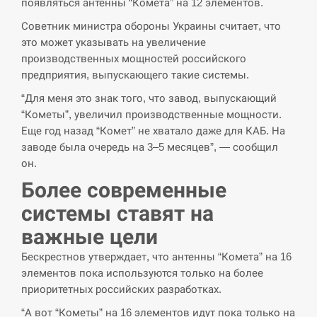
появляться антенны “Комета” на 12 элементов.
СЕРПЕНЬ
Советник министра обороны Украины считает, что
это может указывать на увеличение
США обсуждают лицензии на Patriot для
производственных мощностей российского
12:53
Украины, несмотря на сомнения…
предприятия, выпускающего такие системы.
“Для меня это знак того, что завод, выпускающий
СЕРПЕНЬ
“Кометы”, увеличил производственные мощности.
Еще год назад “Комет” не хватало даже для КАБ. На
Латвія готова направити до 20 військових для
12:40
заводе была очередь на 3–5 месяцев”, — сообщил
розблокування Ормузької протоки
он.
СЕРПЕНЬ
Более современные
системы ставят на
Силы обороны поразили российскую
12:23
переправу, склады и другие важные объекты…
важные цели
Бескрестнов утверждает, что антенны “Комета” на 16
СЕРПЕНЬ
элементов пока используются только на более
приоритетных российских разработках.
У США зафіксували рекордний спалах
12:10
циклоспорозу, захворіли понад 10 тисяч…
“А вот “Кометы” на 16 элементов идут пока только на