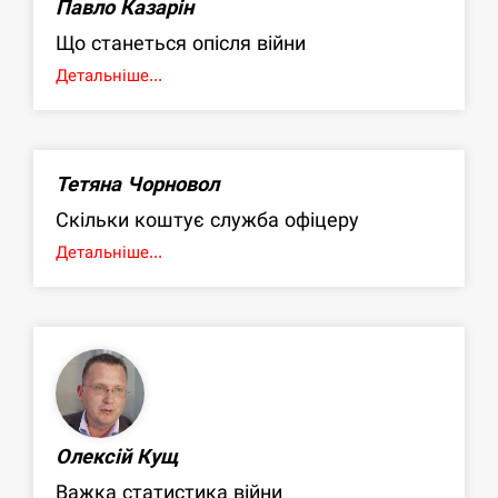
Павло Казарін
Що станеться опісля війни
Детальніше...
Тетяна Чорновол
Скільки коштує служба офіцеру
Детальніше...
Олексій Кущ
Важка статистика війни