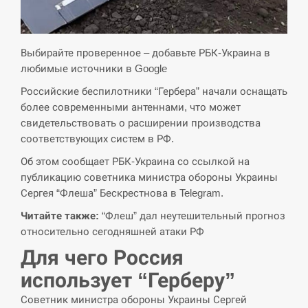
СЕРПЕНЬ
Экс-послу в США Стефанишиной вручили новое
Выбирайте проверенное – добавьте РБК-Украина в
14:53
подозрение и избирают меру…
любимые источники в Google
Российские беспилотники “Гербера” начали оснащать
СЕРПЕНЬ
более современными антеннами, что может
свидетельствовать о расширении производства
У Росії розгортається ракетний підрозділ КНДР –
14:40
Reuters
соответствующих систем в РФ.
Об этом сообщает РБК-Украина со ссылкой на
СЕРПЕНЬ
публикацию советника министра обороны Украины
Сергея “Флеша” Бескрестнова в Telegram.
Поставки ракет для ПВО сократились втрое,
14:23
Читайте также:
“Флеш” дал неутешительный прогноз
хотя у партнеров они…
относительно сегодняшней атаки РФ
СЕРПЕНЬ
Для чего Россия
использует “Герберу”
У Румунії затоплять чотири баржі для
14:10
збільшення потоку води до…
Советник министра обороны Украины Сергей