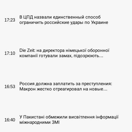
СЕРПЕНЬ
В ЦПД назвали единственный способ
17:23
ограничить российские удары по Украине
СЕРПЕНЬ
Die Zeit: на директора німецької оборонної
17:10
компанії готували замах, підозрюють…
СЕРПЕНЬ
Россия должна заплатить за преступления:
16:53
Макрон жестко отреагировал на новые…
СЕРПЕНЬ
У Пакистані обмежили висвітлення інформації
16:40
міжнародними ЗМІ