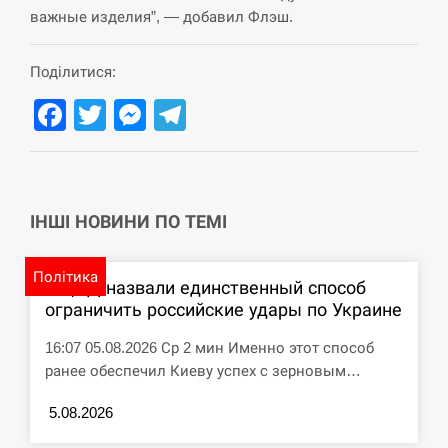
важные изделия”, — добавил Флэш.
СЕРПЕНЬ
Поділитися:
Под огнем “Эпицентр”, ROZETKA и “Новая
11:53
почта”: что известно об…
Facebook
Twitter
Messenger
Telegram
СЕРПЕНЬ
У зоопарку Токіо через спеку загинули три
11:40
левиці
ІНШІ НОВИНИ ПО ТЕМІ
СЕРПЕНЬ
Політика
В ЦПД назвали единственный способ
ограничить российские удары по Украине
Россияне ударили “Бардеролями” по Харькову,
11:23
есть пострадавшие
16:07 05.08.2026 Ср 2 мин Именно этот способ
ЩЕ...
ранее обеспечил Киеву успех с зерновым…
5.08.2026