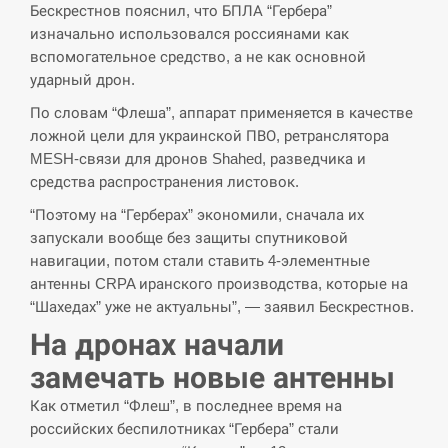
Бескрестнов пояснил, что БПЛА “Гербера”
СЕРПЕНЬ
изначально использовался россиянами как
вспомогательное средство, а не как основной
В Москве пожаловались на “кратный рост” атак
ударный дрон.
13:53
дронов Украины
По словам “Флеша”, аппарат применяется в качестве
ложной цели для украинской ПВО, ретранслятора
СЕРПЕНЬ
MESH-связи для дронов Shahed, разведчика и
средства распространения листовок.
Біля українського літака в аеропорту Лейпцига
13:40
виявили дрон, ймовірно, з…
“Поэтому на “Герберах” экономили, сначала их
запускали вообще без защиты спутниковой
СЕРПЕНЬ
навигации, потом стали ставить 4-элементные
антенны CRPA иранского производства, которые на
“Они должны быть уничтожены”: в МИДе
“Шахедах” уже не актуальны”, — заявил Бескрестнов.
13:23
ответили, как отреагируют на…
На дронах начали
СЕРПЕНЬ
замечать новые антенны
Как отметил “Флеш”, в последнее время на
Тайвань проводить найбільші військові
13:10
российских беспилотниках “Гербера” стали
навчання на тлі загрози вторгнення з…