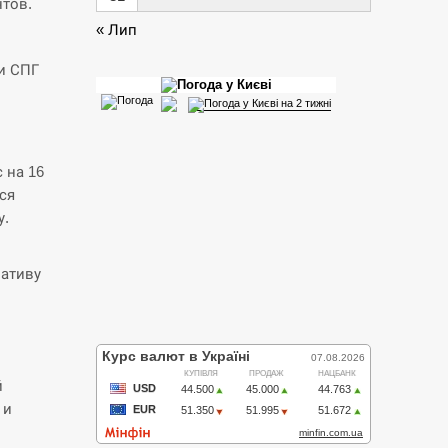
нтов.
« Лип
и СПГ
 на 16
ся
у.
нативу
й
 и