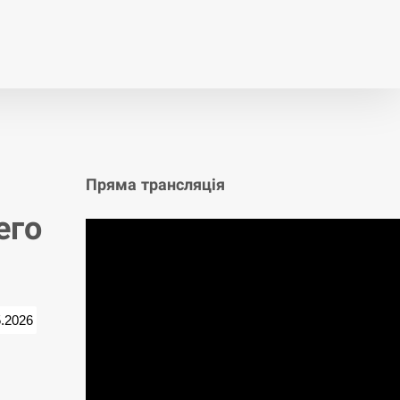
т
Публікації
Опитування
Пряма трансляція
его
5.2026