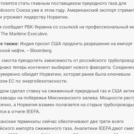
товятся стать главным поставщиком природного газа для
йского Союза уже в этом году. Американский экспорт стреми
 и угрожает лидерству Норвегии.
м сообщает РБК-Украина со ссылкой на профессиональный м
The Maritime Executive.
е также:
Индия просит США продлить разрешение на импорт
ской нефти, – Bloomberg
 смогла преодолеть зависимость от российского трубопрово
однако теперь континент выбирает нового фаворита. Соедине
уверенно обходят Норвегию, которая ранее была ключевым
ром ЕС по энергобезопасности.
дом сделал ставку на сжиженный природный газ и США акти
 заводы на побережье Мексиканского залива. Мощности раст
ячно, а Норвегия взамен полагается на старые трубопроводы
тся в отчете IEEFA.
анские терминалы сейчас обеспечивают две трети всего
йского импорта сжиженного газа. Аналитики IEEFA дают сме