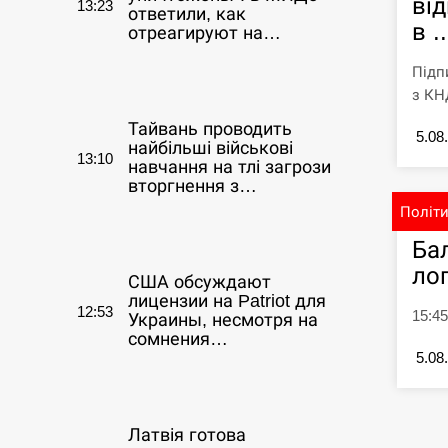
ві
13:23
ответили, как
в ..
отреагируют на…
Підп
СЕРПЕНЬ
з КНД
Тайвань проводить
5.08
найбільші військові
13:10
навчання на тлі загрози
вторгнення з…
Політ
СЕРПЕНЬ
Ба
ло
США обсуждают
лицензии на Patriot для
12:53
15:45
Украины, несмотря на
сомнения…
5.08
СЕРПЕНЬ
Латвія готова