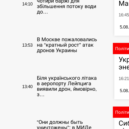
чотири баржі для
Ма
14:10
збільшення потоку води
до…
16:4
СЕРПЕНЬ
5.08
В Москве пожаловались
на “кратный рост” атак
13:53
Політ
дронов Украины
Ук
СЕРПЕНЬ
эн
Біля українського літака
16:21
в аеропорту Лейпцига
13:40
виявили дрон, ймовірно,
5.08
з…
СЕРПЕНЬ
Політ
Си
“Они должны быть
уничтожены”: в МИДе