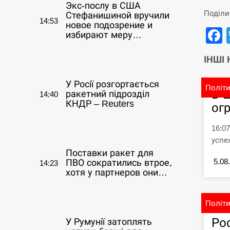
Экс-послу в США
Поділи
Стефанишиной вручили
14:53
новое подозрение и
избирают меру…
ІНШІ
СЕРПЕНЬ
У Росії розгортається
Політ
В 
ракетний підрозділ
14:40
КНДР – Reuters
ог
СЕРПЕНЬ
16:0
успе
Поставки ракет для
5.08
ПВО сократились втрое,
14:23
хотя у партнеров они…
СЕРПЕНЬ
Політ
Ро
У Румунії затоплять