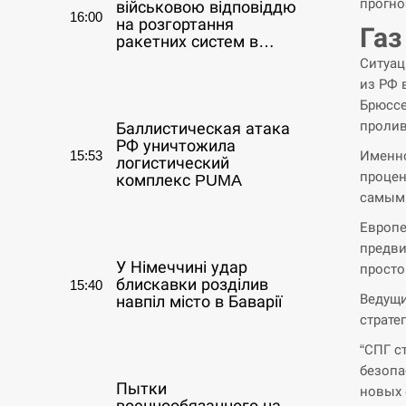
прогно
військовою відповіддю
16:00
на розгортання
Газ
ракетних систем в…
Ситуац
из РФ 
СЕРПЕНЬ
Брюссе
пролив
Баллистическая атака
РФ уничтожила
15:53
Именно
логистический
процен
комплекс PUMA
самыми
СЕРПЕНЬ
Европе
предви
У Німеччині удар
просто
блискавки розділив
15:40
Ведущи
навпіл місто в Баварії
страте
СЕРПЕНЬ
“СПГ с
безопа
Пытки
новых 