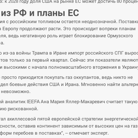
з: к 2028 году доля США на рынке ЕС может достичь 80 проце
 из РФ и планы ЕС
ия с российским топливом остается неоднозначной. Поставк
в Европу продолжают расти. Это происходит вопреки планам
ля, ведь негативную роль играет блокирование Ормузского
а.
 из-за войны Трампа в Иране импорт российского СПГ вырос
тов только за первый квартал. Сейчас эти показатели являют
 высокими с начала полномасштабного вторжения в Украин
 просто приходится покупать газ оккупантов, ведь никто не
дел боевые действия США и Ирана. Мгновенно найти альтер
 невозможно.
й аналитик IEEFA Ана Мария Яллер-Макаревич считает такую
гию рискованной.
тал ахиллесовой пятой европейской стратегии энергетическо
сности, оставив континент зависимым от высоких цен на газ
форм перебоев в поставках”, – отмечает эксперт.