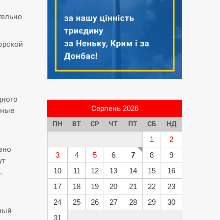
тельно
орской
дного
Серпень 2026
нные
ПН
ВТ
СР
ЧТ
ПТ
СБ
НД
1
2
вно
3
4
5
6
7
8
9
ут
10
11
12
13
14
15
16
,
17
18
19
20
21
22
23
24
25
26
27
28
29
30
лый
31