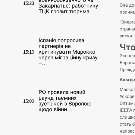
военнообязанного на
15:23
Она до
Закарпатье: работнику
ТЦК грозит тюрьма
приним
“Энерг
СЕРПЕНЬ
страны
риски,
Іспанія попросила
Что
партнерів не
критикувати Марокко
15:10
Экспер
через міграційну кризу
Европа
–…
Прежде
СЕРПЕНЬ
Альтер
Массов
РФ провела новий
Ускоре
раунд таємних
15:00
Оптими
зустрічей з Європою
щодо війни…
IEEFA 
слишко
СЕРПЕНЬ
стать 
напрас