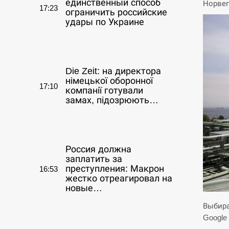
единственный способ
Норвег
17:23
ограничить российские
удары по Украине
СЕРПЕНЬ
Die Zeit: на директора
німецької оборонної
17:10
компанії готували
замах, підозрюють…
СЕРПЕНЬ
Россия должна
заплатить за
преступления: Макрон
16:53
жестко отреагировал на
новые…
Выбира
СЕРПЕНЬ
Google