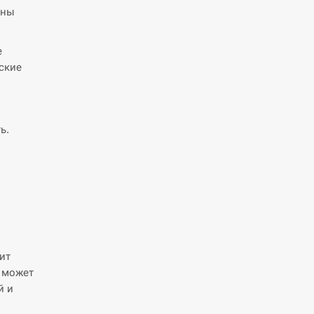
аны
е
ские
ь.
ит
 может
й и