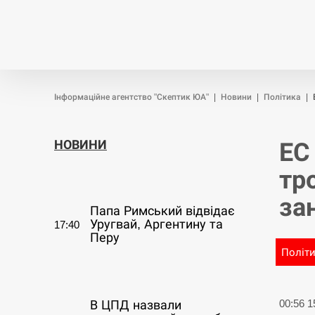
Новини
Війна
Політика
Інформаційне агентство "Скептик ЮА"
|
Новини
|
Політика
|
НОВИНИ
ЕС
тр
СЕРПЕНЬ
за
Папа Римський відвідає
Уругвай, Аргентину та
17:40
Перу
Політ
СЕРПЕНЬ
00:56 
В ЦПД назвали