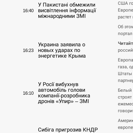
США го
У Пакистані обмежили
Европе
висвітлення інформації
16:40
міжнародними ЗМІ
растет
Об это
СЕРПЕНЬ
портал 
Читайт
Украина заявила о
новых ударах по
россий
16:23
энергетике Крыма
Европа
газа, 
СЕРПЕНЬ
Штаты 
партне
У Росії вибухнув
автомобіль голови
Белый 
16:10
компанії-розробника
строят
дронів «Упир» – ЗМІ
ежемес
говори
СЕРПЕНЬ
Америк
европе
Сибіга пригрозив КНДР