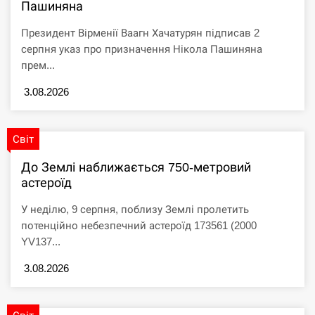
Пашиняна
СЕРПЕНЬ
Президент Вірменії Ваагн Хачатурян підписав 2
серпня указ про призначення Нікола Пашиняна
Трамп анонсировал на сегодня новые
прем...
03:23
переговоры с Ираном
3.08.2026
СЕРПЕНЬ
Світ
Трамп анонсировал на сегодня новые
03:23
переговоры с Ираном
До Землі наближається 750-метровий
астероїд
СЕРПЕНЬ
У неділю, 9 серпня, поблизу Землі пролетить
В Амстердамі затримали двох підозрюваних в
потенційно небезпечний астероїд 173561 (2000
03:10
оскверненні Національного монумента на…
YV137...
СЕРПЕНЬ
3.08.2026
У Польщі затримали чоловіка, який публічно
03:00
закликав до вбивства Зеленського