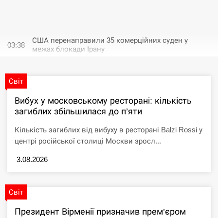
СЕРПЕНЬ
США перенаправили 35 комерційних суден у
03:38
межах блокади Ірану
СЕРПЕНЬ
Світ
Зеленський розкрив, скільки українських і
Вибух у московському ресторані: кількість
03:30
російських військових загинуло у війні
загиблих збільшилася до п’яти
СЕРПЕНЬ
Кількість загиблих від вибуху в ресторані Balzi Rossi у
центрі російської столиці Москви зросл...
Трамп анонсировал на сегодня новые
03:23
переговоры с Ираном
3.08.2026
СЕРПЕНЬ
Світ
Трамп анонсировал на сегодня новые
03:23
Президент Вірменії призначив прем’єром
переговоры с Ираном