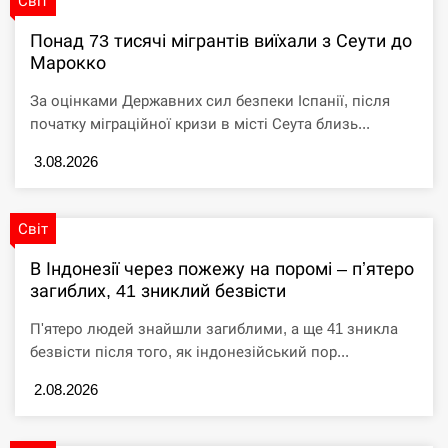
Світ
Понад 73 тисячі мігрантів виїхали з Сеути до
СЕРПЕНЬ
Марокко
Металлургия может не выдержать: в GMK Center
02:53
За оцінками Державних сил безпеки Іспанії, після
назвали кризисные факторы…
початку міграційної кризи в місті Сеута близь...
СЕРПЕНЬ
3.08.2026
Металлургия может не выдержать: в GMK Center
02:53
назвали кризисные факторы…
Світ
В Індонезії через пожежу на поромі – пʼятеро
СЕРПЕНЬ
загиблих, 41 зниклий безвісти
Латвія частіше прийматиме на лікування
02:40
П'ятеро людей знайшли загиблими, а ще 41 зникла
поранених українських військових
безвісти після того, як індонезійський пор...
СЕРПЕНЬ
2.08.2026
Зеленський просив Трампа домовитися з
02:30
Маском про одну послугу для…