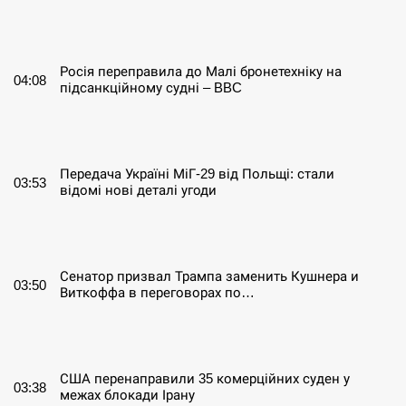
СЕРПЕНЬ
Росія переправила до Малі бронетехніку на
04:08
підсанкційному судні – BBC
СЕРПЕНЬ
Передача Україні МіГ-29 від Польщі: стали
03:53
відомі нові деталі угоди
СЕРПЕНЬ
Сенатор призвал Трампа заменить Кушнера и
03:50
Виткоффа в переговорах по…
СЕРПЕНЬ
США перенаправили 35 комерційних суден у
03:38
межах блокади Ірану