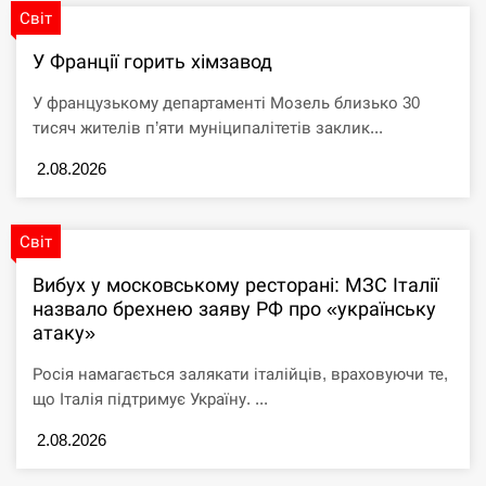
загиблих збільшилася до п’яти
Світ
СЕРПЕНЬ
У Франції горить хімзавод
У французькому департаменті Мозель близько 30
Вибух у московському ресторані: кількість
02:08
загиблих збільшилася до п’яти
тисяч жителів п’яти муніципалітетів заклик...
2.08.2026
СЕРПЕНЬ
Вибух у московському ресторані: кількість
02:08
Світ
загиблих збільшилася до п’яти
Вибух у московському ресторані: МЗС Італії
СЕРПЕНЬ
назвало брехнею заяву РФ про «українську
атаку»
Зеленський заявив про спробу замаху на
01:50
командира “Хартії” Оболєнського
Росія намагається залякати італійців, враховуючи те,
що Італія підтримує Україну. ...
СЕРПЕНЬ
2.08.2026
Сдача жилья через Airbnb и Booking: что
01:38