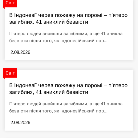
Світ
СЕРПЕНЬ
В Індонезії через пожежу на поромі – пʼятеро
загиблих, 41 зниклий безвісти
Цены в супермаркетах в конце июля: где купить
02:23
П'ятеро людей знайшли загиблими, а ще 41 зникла
хлеб от…
безвісти після того, як індонезійський пор...
СЕРПЕНЬ
2.08.2026
Вибух у московському ресторані: кількість
02:08
загиблих збільшилася до п’яти
Світ
СЕРПЕНЬ
В Індонезії через пожежу на поромі – пʼятеро
загиблих, 41 зниклий безвісти
Вибух у московському ресторані: кількість
02:08
П'ятеро людей знайшли загиблими, а ще 41 зникла
загиблих збільшилася до п’яти
безвісти після того, як індонезійський пор...
СЕРПЕНЬ
2.08.2026
Вибух у московському ресторані: кількість
02:08