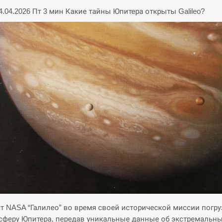
24.04.2026 Пт 3 мин Какие тайны Юпитера открыты Galileo?
т NASA “Галилео” во время своей исторической миссии погр
сферу Юпитера, передав уникальные данные об экстремальн