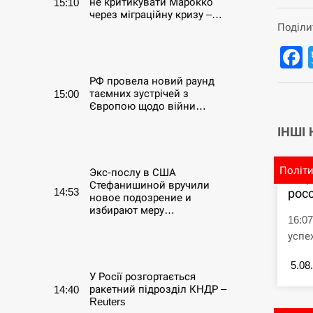
не критикувати Марокко
15:10
через міграційну кризу –…
Поділи
СЕРПЕНЬ
РФ провела новий раунд
таємних зустрічей з
15:00
Європою щодо війни…
ІНШІ
СЕРПЕНЬ
Політ
Экс-послу в США
В Ц
Стефанишиной вручили
14:53
рос
новое подозрение и
избирают меру…
16:0
успе
СЕРПЕНЬ
5.08
У Росії розгортається
ракетний підрозділ КНДР –
14:40
Reuters