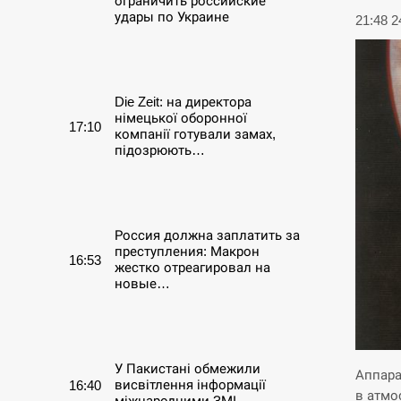
ограничить российские
удары по Украине
21:48 
СЕРПЕНЬ
Die Zeit: на директора
німецької оборонної
17:10
компанії готували замах,
підозрюють…
СЕРПЕНЬ
Россия должна заплатить за
преступления: Макрон
16:53
жестко отреагировал на
новые…
СЕРПЕНЬ
У Пакистані обмежили
Аппара
висвітлення інформації
16:40
в атмо
міжнародними ЗМІ