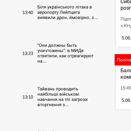
Сиб
Біля українського літака в
розг
аеропорту Лейпцига
13:40
виявили дрон, ймовірно, з…
Підп
з КНД
СЕРПЕНЬ
5.08
“Они должны быть
уничтожены”: в МИДе
13:23
ответили, как отреагируют
Політ
на…
Бал
СЕРПЕНЬ
ком
15:45
Тайвань проводить
найбільші військові
13:10
навчання на тлі загрози
5.08
вторгнення з…
СЕРПЕНЬ