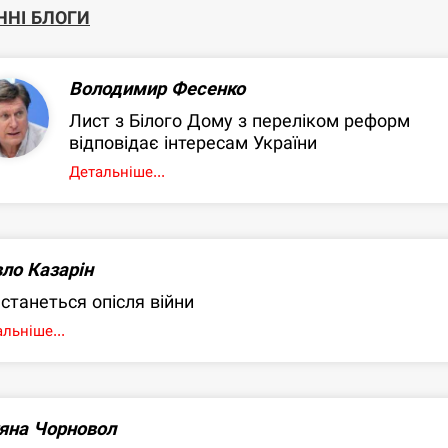
ННІ БЛОГИ
Володимир Фесенко
Лист з Білого Дому з переліком реформ
відповідає інтересам України
Детальніше...
ло Казарін
станеться опісля війни
льніше...
яна Чорновол