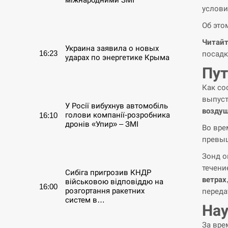
услови
СЕРПЕНЬ
Об это
Читайт
Украина заявила о новых
16:23
посадк
ударах по энергетике Крыма
Пут
СЕРПЕНЬ
Как со
выпуст
У Росії вибухнув автомобіль
воздуш
голови компанії-розробника
16:10
дронів «Упир» – ЗМІ
Во вре
превыш
СЕРПЕНЬ
Зонд о
течени
Сибіга пригрозив КНДР
ветрах
військовою відповіддю на
16:00
розгортання ракетних
переда
систем в…
Нау
СЕРПЕНЬ
За вре