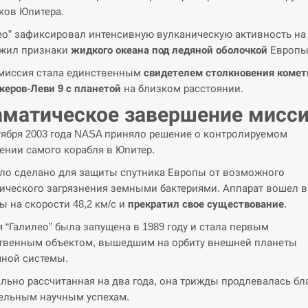
ков Юпитера.
ео” зафиксировал интенсивную вулканическую активность на
ужил признаки
жидкого океана под ледяной оболочкой
Европы
миссия стала единственным
свидетелем столкновения коме
еров-Леви 9 с планетой
на близком расстоянии.
матическое завершение мисс
тября 2003 года NASA приняло решение о контролируемом
ении самого корабля в Юпитер.
ло сделано для защиты спутника Европы от возможного
ического загрязнения земными бактериями. Аппарат вошел в
ы на скорости 48,2 км/с и
прекратил свое существование
.
 “Галилео” была запущена в 1989 году и стала первым
твенным объектом, вышедшим на орбиту внешней планеты
ной системы.
льно рассчитанная на два года, она трижды продлевалась бл
ельным научным успехам.