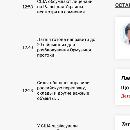
США обсуждают лицензии
ОСТА
на Patriot для Украины,
12:53
несмотря на сомнения…
СЕРПЕНЬ
Латвія готова направити до
20 військових для
12:40
розблокування Ормузької
протоки
СЕРПЕНЬ
Пав
Силы обороны поразили
Що 
российскую переправу,
12:23
склады и другие важные
Дета
объекты…
СЕРПЕНЬ
Тет
У США зафіксували