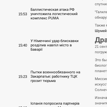
спутни
Баллистическая атака РФ
“Галил
уничтожила логистический
15:53
обнар
комплекс PUMA
Также 
СЕРПЕНЬ
Шумейк
Дра
У Німеччині удар блискавки
розділив навпіл місто в
15:40
21 сен
Баварії
погруж
Это бы
СЕРПЕНЬ
биолог
планет
Пытки военнообязанного на
Закарпатье: работнику ТЦК
15:23
Миссия
грозит тюрьма
искусс
Солнеч
СЕРПЕНЬ
Изнача
значит
Іспанія попросила партнерів