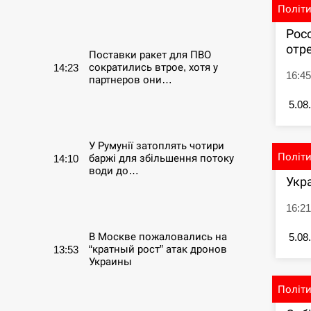
Політ
СЕРПЕНЬ
Рос
отре
Поставки ракет для ПВО
сократились втрое, хотя у
14:23
16:4
партнеров они…
5.08
СЕРПЕНЬ
У Румунії затоплять чотири
Політ
баржі для збільшення потоку
14:10
води до…
Укр
СЕРПЕНЬ
16:21
В Москве пожаловались на
5.08
“кратный рост” атак дронов
13:53
Украины
Політ
СЕРПЕНЬ