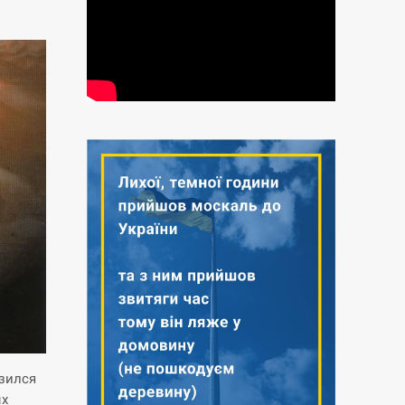
узился
ых