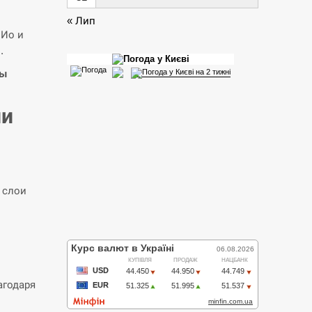
« Лип
 Ио и
.
ты
ии
 слои
агодаря