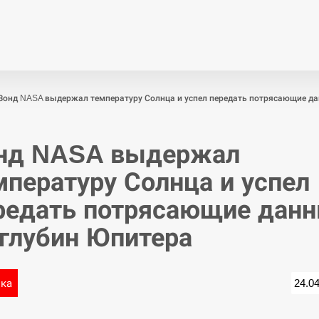
Економіка
Світ
Спор
Зонд NASA выдержал температуру Солнца и успел передать потрясающие да
нд NASA выдержал
мпературу Солнца и успел
редать потрясающие дан
 глубин Юпитера
ика
24.0