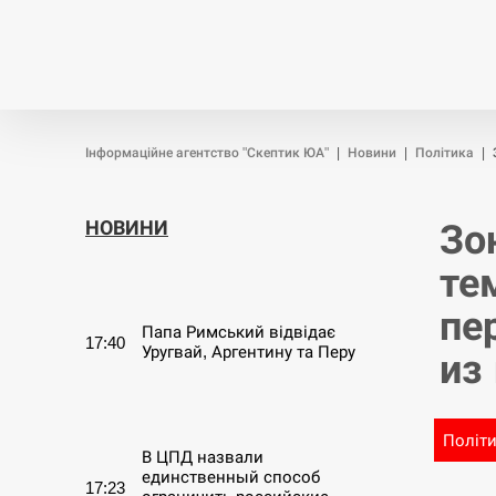
Новини
Війна
Політика
Інформаційне агентство "Скептик ЮА"
|
Новини
|
Політика
|
НОВИНИ
Зо
те
СЕРПЕНЬ
пе
Папа Римський відвідає
17:40
Уругвай, Аргентину та Перу
из
СЕРПЕНЬ
Політ
В ЦПД назвали
единственный способ
17:23