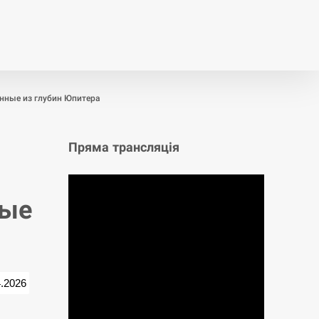
т
Публікації
Опитування
нные из глубин Юпитера
Пряма трансляція
ные
4.2026