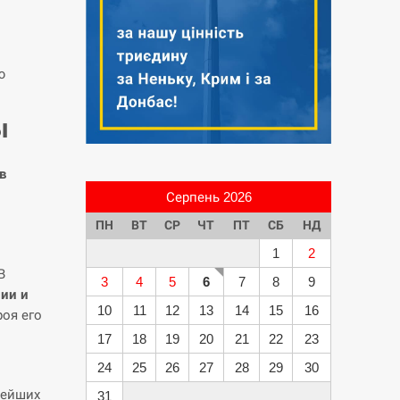
ю
ы
в
Серпень 2026
ПН
ВТ
СР
ЧТ
ПТ
СБ
НД
1
2
В
3
4
5
6
7
8
9
нии и
10
11
12
13
14
15
16
роя его
17
18
19
20
21
22
23
24
25
26
27
28
29
30
нейших
31