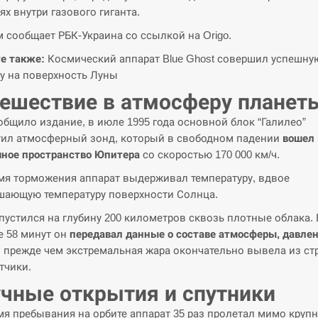
ях внутри газового гиганта.
м сообщает РБК-Украина со ссылкой на Origo.
е также:
Космический аппарат Blue Ghost совершил успешну
у на поверхность Луны
ешествие в атмосферу планет
общило издание, в июле 1995 года основной блок “Галилео”
ил атмосферный зонд, который в свободном падении
вошел 
ное пространство Юпитера
со скоростью 170 000 км/ч.
мя торможения аппарат выдерживал температуру, вдвое
ающую температуру поверхности Солнца.
пустился на глубину 200 километров сквозь плотные облака. 
е 58 минут он
передавал данные о составе атмосферы, давле
, прежде чем экстремальная жара окончательно вывела из ст
тчики.
чные открытия и спутники
мя пребывания на орбите аппарат 35 раз пролетал мимо круп