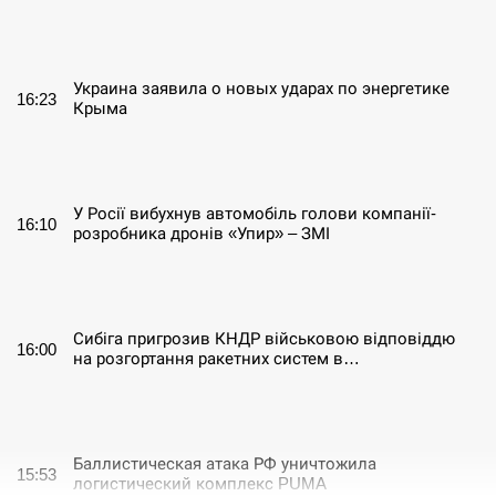
СЕРПЕНЬ
Украина заявила о новых ударах по энергетике
16:23
Крыма
СЕРПЕНЬ
У Росії вибухнув автомобіль голови компанії-
16:10
розробника дронів «Упир» – ЗМІ
СЕРПЕНЬ
Сибіга пригрозив КНДР військовою відповіддю
16:00
на розгортання ракетних систем в…
СЕРПЕНЬ
Баллистическая атака РФ уничтожила
15:53
логистический комплекс PUMA