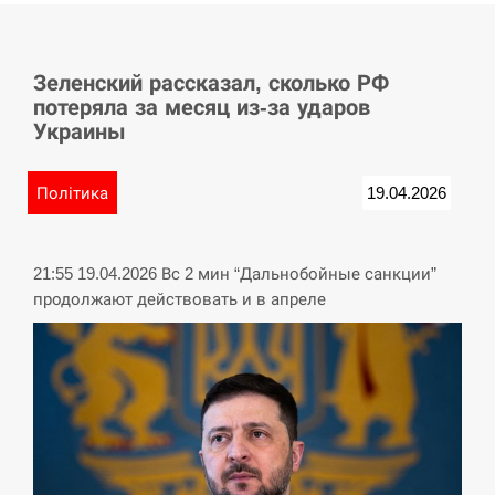
СЕРПЕНЬ
Зеленский рассказал, сколько РФ
У Німеччині удар блискавки розділив навпіл
15:40
потеряла за месяц из-за ударов
місто в Баварії
Украины
СЕРПЕНЬ
Політика
19.04.2026
Пытки военнообязанного на Закарпатье:
15:23
работнику ТЦК грозит тюрьма
21:55 19.04.2026 Вс 2 мин “Дальнобойные санкции”
СЕРПЕНЬ
продолжают действовать и в апреле
Іспанія попросила партнерів не критикувати
15:10
Марокко через міграційну кризу –…
СЕРПЕНЬ
РФ провела новий раунд таємних зустрічей з
15:00
Європою щодо війни…