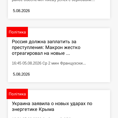
циклоспорозу, захворіли понад 10 тисяч…
5.08.2026
СЕРПЕНЬ
Под огнем “Эпицентр”, ROZETKA и “Новая
11:53
почта”: что известно об…
Політика
Россия должна заплатить за
СЕРПЕНЬ
преступления: Макрон жестко
отреагировал на новые ...
У зоопарку Токіо через спеку загинули три
11:40
левиці
16:45 05.08.2026 Ср 2 мин Французски...
СЕРПЕНЬ
5.08.2026
Россияне ударили “Бардеролями” по Харькову,
11:23
есть пострадавшие
Політика
ЩЕ...
Украина заявила о новых ударах по
энергетике Крыма