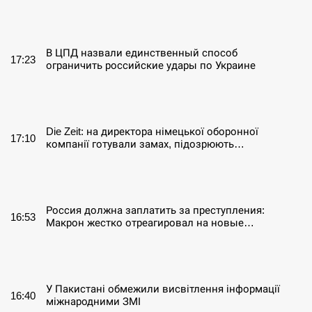
СЕРПЕНЬ
В ЦПД назвали единственный способ
17:23
ограничить российские удары по Украине
СЕРПЕНЬ
Die Zeit: на директора німецької оборонної
17:10
компанії готували замах, підозрюють…
СЕРПЕНЬ
Россия должна заплатить за преступления:
16:53
Макрон жестко отреагировал на новые…
СЕРПЕНЬ
У Пакистані обмежили висвітлення інформації
16:40
міжнародними ЗМІ