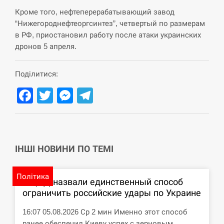
навчання на тлі загрози вторгнення з…
Кроме того, нефтеперерабатывающий завод
“Нижегороднефтеоргсинтез”, четвертый по размерам
СЕРПЕНЬ
в РФ, приостановил работу после атаки украинских
дронов 5 апреля.
США обсуждают лицензии на Patriot для
12:53
Украины, несмотря на сомнения…
Поділитися:
СЕРПЕНЬ
Facebook
Twitter
Messenger
Telegram
Латвія готова направити до 20 військових для
12:40
розблокування Ормузької протоки
СЕРПЕНЬ
ІНШІ НОВИНИ ПО ТЕМІ
Силы обороны поразили российскую
12:23
переправу, склады и другие важные объекты…
Політика
В ЦПД назвали единственный способ
ограничить российские удары по Украине
СЕРПЕНЬ
16:07 05.08.2026 Ср 2 мин Именно этот способ
У США зафіксували рекордний спалах
12:10
ранее обеспечил Киеву успех с зерновым…