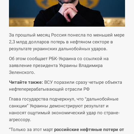
СЕРПЕНЬ
Экс-послу в США Стефанишиной вручили новое
14:53
подозрение и избирают меру…
За прошлый месяц Россия понесла по меньшей мере
2,3 млрд долларов потерь в нефтяном секторе в
СЕРПЕНЬ
результате украинских дальнобойных ударов.
Об этом сообщает РБК-Украина со ссылкой на
У Росії розгортається ракетний підрозділ КНДР –
14:40
заявление президента Украины Владимира
Reuters
Зеленского.
СЕРПЕНЬ
Читайте также:
ВСУ поразили сразу четыре объекта
нефтеперерабатывающей отрасли РФ
Поставки ракет для ПВО сократились втрое,
14:23
Глава государства подчеркнул, что “дальнобойные
хотя у партнеров они…
санкции” Украины демонстрируют результат и
наносят ощутимый экономический удар по стране-
СЕРПЕНЬ
агрессору.
У Румунії затоплять чотири баржі для
“Только за этот март
российские нефтяные потери от
14:10
збільшення потоку води до…