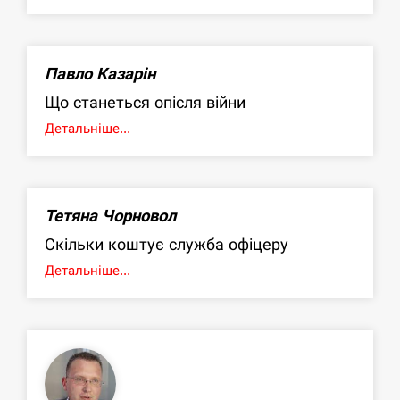
Павло Казарін
Що станеться опісля війни
Детальніше...
Тетяна Чорновол
Скільки коштує служба офіцеру
Детальніше...