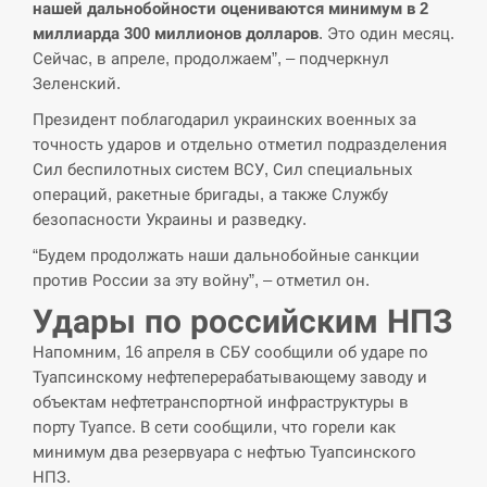
нашей дальнобойности оцениваются минимум в 2
миллиарда 300 миллионов долларов
. Это один месяц.
СЕРПЕНЬ
Сейчас, в апреле, продолжаем”, – подчеркнул
Зеленский.
В Москве пожаловались на “кратный рост” атак
13:53
Президент поблагодарил украинских военных за
дронов Украины
точность ударов и отдельно отметил подразделения
Сил беспилотных систем ВСУ, Сил специальных
СЕРПЕНЬ
операций, ракетные бригады, а также Службу
безопасности Украины и разведку.
Біля українського літака в аеропорту Лейпцига
13:40
виявили дрон, ймовірно, з…
“Будем продолжать наши дальнобойные санкции
против России за эту войну”, – отметил он.
СЕРПЕНЬ
Удары по российским НПЗ
“Они должны быть уничтожены”: в МИДе
Напомним, 16 апреля в СБУ сообщили об ударе по
13:23
ответили, как отреагируют на…
Туапсинскому нефтеперерабатывающему заводу и
объектам нефтетранспортной инфраструктуры в
СЕРПЕНЬ
порту Туапсе. В сети сообщили, что горели как
минимум два резервуара с нефтью Туапсинского
Тайвань проводить найбільші військові
НПЗ.
13:10