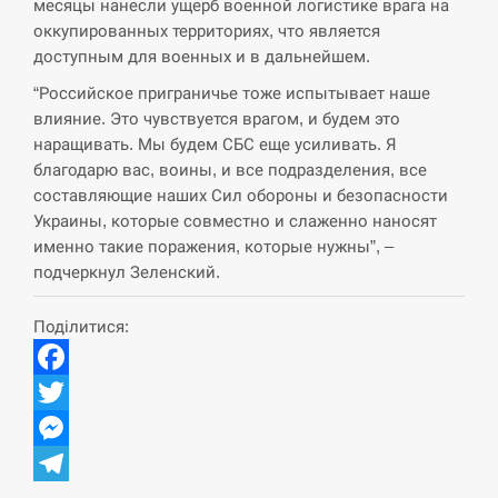
навчання на тлі загрози вторгнення з…
месяцы нанесли ущерб военной логистике врага на
оккупированных территориях, что является
СЕРПЕНЬ
доступным для военных и в дальнейшем.
“Российское приграничье тоже испытывает наше
США обсуждают лицензии на Patriot для
12:53
влияние. Это чувствуется врагом, и будем это
Украины, несмотря на сомнения…
наращивать. Мы будем СБС еще усиливать. Я
благодарю вас, воины, и все подразделения, все
СЕРПЕНЬ
составляющие наших Сил обороны и безопасности
Украины, которые совместно и слаженно наносят
Латвія готова направити до 20 військових для
12:40
именно такие поражения, которые нужны”, –
розблокування Ормузької протоки
подчеркнул Зеленский.
СЕРПЕНЬ
Поділитися:
Силы обороны поразили российскую
12:23
переправу, склады и другие важные объекты…
Facebook
Twitter
СЕРПЕНЬ
Messenger
У США зафіксували рекордний спалах
12:10