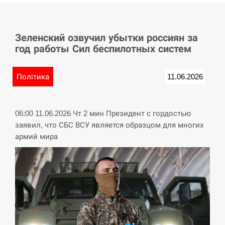
СЕРПЕНЬ
Зеленский озвучил убытки россиян за
У Німеччині удар блискавки розділив навпіл
15:40
год работы Сил беспилотных систем
місто в Баварії
СЕРПЕНЬ
Політика
11.06.2026
Пытки военнообязанного на Закарпатье:
15:23
работнику ТЦК грозит тюрьма
06:00 11.06.2026 Чт 2 мин Президент с гордостью
заявил, что СБС ВСУ является образцом для многих
СЕРПЕНЬ
армий мира
Іспанія попросила партнерів не критикувати
15:10
Марокко через міграційну кризу –…
СЕРПЕНЬ
РФ провела новий раунд таємних зустрічей з
15:00
Європою щодо війни…