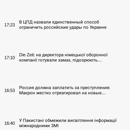
СЕРПЕНЬ
В ЦПД назвали единственный способ
17:23
ограничить российские удары по Украине
СЕРПЕНЬ
Die Zeit: на директора німецької оборонної
17:10
компанії готували замах, підозрюють…
СЕРПЕНЬ
Россия должна заплатить за преступления:
16:53
Макрон жестко отреагировал на новые…
СЕРПЕНЬ
У Пакистані обмежили висвітлення інформації
16:40
міжнародними ЗМІ