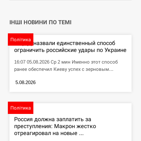
Telegram
циклоспорозу, захворіли понад 10 тисяч…
СЕРПЕНЬ
ІНШІ НОВИНИ ПО ТЕМІ
Под огнем “Эпицентр”, ROZETKA и “Новая
11:53
почта”: что известно об…
Політика
В ЦПД назвали единственный способ
ограничить российские удары по Украине
СЕРПЕНЬ
16:07 05.08.2026 Ср 2 мин Именно этот способ
У зоопарку Токіо через спеку загинули три
ранее обеспечил Киеву успех с зерновым…
11:40
левиці
5.08.2026
СЕРПЕНЬ
Россияне ударили “Бардеролями” по Харькову,
11:23
Політика
есть пострадавшие
Россия должна заплатить за
ЩЕ...
преступления: Макрон жестко
отреагировал на новые ...