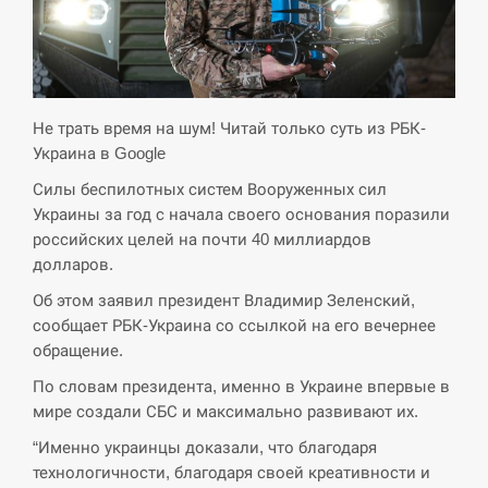
СЕРПЕНЬ
Экс-послу в США Стефанишиной вручили новое
14:53
подозрение и избирают меру…
Не трать время на шум! Читай только суть из РБК-
Украина в Google
СЕРПЕНЬ
Силы беспилотных систем Вооруженных сил
Украины за год с начала своего основания поразили
У Росії розгортається ракетний підрозділ КНДР –
14:40
Reuters
российских целей на почти 40 миллиардов
долларов.
СЕРПЕНЬ
Об этом заявил президент Владимир Зеленский,
сообщает РБК-Украина со ссылкой на его вечернее
Поставки ракет для ПВО сократились втрое,
обращение.
14:23
хотя у партнеров они…
По словам президента, именно в Украине впервые в
мире создали СБС и максимально развивают их.
СЕРПЕНЬ
“Именно украинцы доказали, что благодаря
У Румунії затоплять чотири баржі для
технологичности, благодаря своей креативности и
14:10
збільшення потоку води до…