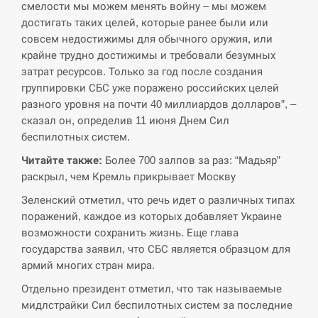
смелости мы можем менять войну – мы можем
достигать таких целей, которые ранее были или
СЕРПЕНЬ
совсем недостижимы для обычного оружия, или
крайне трудно достижимы и требовали безумных
В Москве пожаловались на “кратный рост” атак
затрат ресурсов. Только за год после создания
13:53
дронов Украины
группировки СБС уже поражено российских целей
разного уровня на почти 40 миллиардов долларов”, –
СЕРПЕНЬ
сказал он, определив 11 июня Днем Сил
беспилотных систем.
Біля українського літака в аеропорту Лейпцига
13:40
виявили дрон, ймовірно, з…
Читайте также:
Более 700 залпов за раз: “Мадьяр”
раскрыл, чем Кремль прикрывает Москву
СЕРПЕНЬ
Зеленский отметил, что речь идет о различных типах
поражений, каждое из которых добавляет Украине
“Они должны быть уничтожены”: в МИДе
13:23
возможности сохранить жизнь. Еще глава
ответили, как отреагируют на…
государства заявил, что СБС является образцом для
армий многих стран мира.
СЕРПЕНЬ
Отдельно президент отметил, что так называемые
мидлстрайки Сил беспилотных систем за последние
Тайвань проводить найбільші військові
13:10