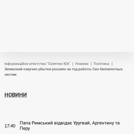
Інформаційне агентство "Скептик ЮА"
|
Новини
|
Політика
|
Зеленский озвучил убытки россиян за год работы Сил беспилотных
систем
НОВИНИ
СЕРПЕНЬ
Папа Римський відвідає Уругвай, Аргентину та
17:40
Перу