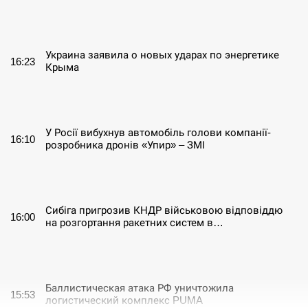
СЕРПЕНЬ
Украина заявила о новых ударах по энергетике
16:23
Крыма
СЕРПЕНЬ
У Росії вибухнув автомобіль голови компанії-
16:10
розробника дронів «Упир» – ЗМІ
СЕРПЕНЬ
Сибіга пригрозив КНДР військовою відповіддю
16:00
на розгортання ракетних систем в…
СЕРПЕНЬ
Баллистическая атака РФ уничтожила
15:53
логистический комплекс PUMA