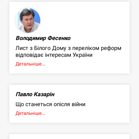
Володимир Фесенко
Лист з Білого Дому з переліком реформ
відповідає інтересам України
Детальніше...
Павло Казарін
Що станеться опісля війни
Детальніше...