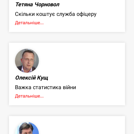
Тетяна Чорновол
Скільки коштує служба офіцеру
Детальніше...
Олексій Кущ
Важка статистика війни
Детальніше...