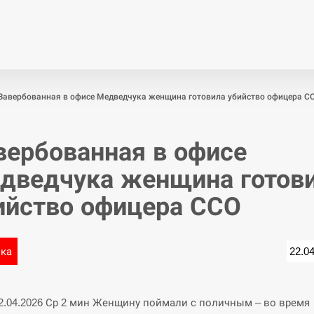
Економіка
Світ
Спор
Завербованная в офисе Медведчука женщина готовила убийство офицера С
вербованная в офисе
дведчука женщина готов
ийство офицера ССО
ика
22.0
22.04.2026 Ср 2 мин Женщину поймали с поличным – во время