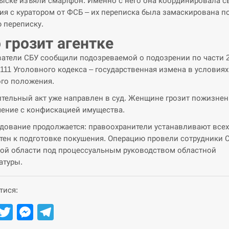
ыске изъяли смартфон. Именно с него она координировала с
ия с куратором от ФСБ – их переписка была замаскирована п
 переписку.
 грозит агентке
атели СБУ сообщили подозреваемой о подозрении по части 
 111 Уголовного кодекса – государственная измена в условиях
го положения.
тельный акт уже направлен в суд. Женщине грозит пожизне
ение с конфискацией имущества.
дование продолжается: правоохранители устанавливают всех
тен к подготовке покушения. Операцию провели сотрудники 
ой области под процессуальным руководством областной
атуры.
тися:
Facebook
Twitter
Messenger
Telegram