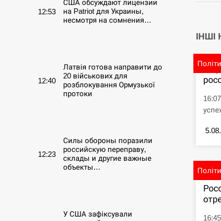
США обсуждают лицензии
на Patriot для Украины,
12:53
несмотря на сомнения…
ІНШІ
СЕРПЕНЬ
Політ
Латвія готова направити до
В Ц
20 військових для
рос
12:40
розблокування Ормузької
протоки
16:0
успе
СЕРПЕНЬ
5.08
Силы обороны поразили
российскую переправу,
12:23
склады и другие важные
объекты…
Політ
Рос
СЕРПЕНЬ
отре
У США зафіксували
16:4