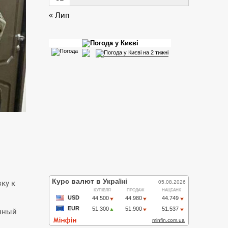
« Лип
л
ку к
енный