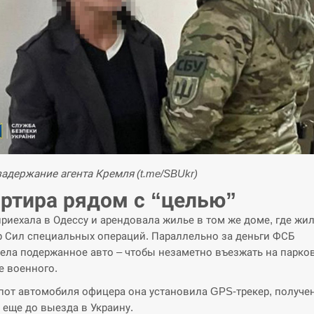
задержание агента Кремля (t.me/SBUkr)
ртира рядом с “целью”
приехала в Одессу и арендовала жилье в том же доме, где жи
 Сил специальных операций. Параллельно за деньги ФСБ
ела подержанное авто – чтобы незаметно въезжать на парков
 военного.
пот автомобиля офицера она установила GPS-трекер, получ
 еще до выезда в Украину.