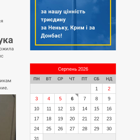
ия
ука
рожила
ис
Серпень 2026
ПН
ВТ
СР
ЧТ
ПТ
СБ
НД
никам
ние.
1
2
3
4
5
6
7
8
9
10
11
12
13
14
15
16
17
18
19
20
21
22
23
24
25
26
27
28
29
30
31