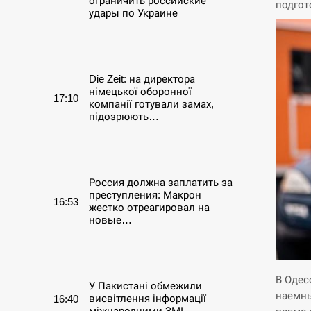
ограничить российские
подгот
удары по Украине
СЕРПЕНЬ
Die Zeit: на директора
німецької оборонної
17:10
компанії готували замах,
підозрюють…
СЕРПЕНЬ
Россия должна заплатить за
преступления: Макрон
16:53
жестко отреагировал на
новые…
СЕРПЕНЬ
В Одес
У Пакистані обмежили
наемны
висвітлення інформації
16:40
міжнародними ЗМІ