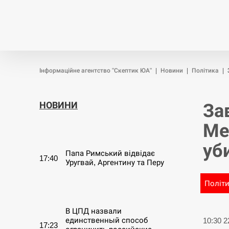
Новини
Війна
Політика
Інформаційне агентство "Скептик ЮА"
|
Новини
|
Політика
|
НОВИНИ
За
Ме
СЕРПЕНЬ
уб
Папа Римський відвідає
17:40
Уругвай, Аргентину та Перу
Політ
СЕРПЕНЬ
В ЦПД назвали
единственный способ
10:30 
17:23