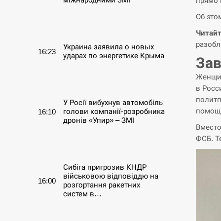
прямо 
Об это
СЕРПЕНЬ
Читайт
разобл
Украина заявила о новых
16:23
ударах по энергетике Крыма
Зав
Женщин
СЕРПЕНЬ
в Росс
политп
У Росії вибухнув автомобіль
помощь
голови компанії-розробника
16:10
дронів «Упир» – ЗМІ
Вместо
ФСБ. Т
СЕРПЕНЬ
Сибіга пригрозив КНДР
військовою відповіддю на
16:00
розгортання ракетних
систем в…
СЕРПЕНЬ