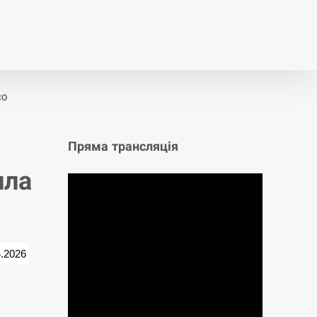
т
Публікації
Опитування
СО
Пряма трансляція
ила
4.2026