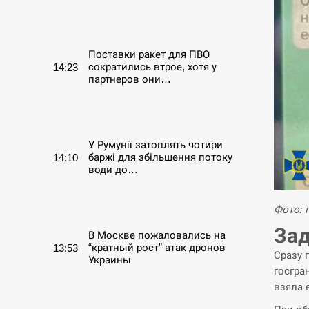
СЕРПЕНЬ
Поставки ракет для ПВО
сократились втрое, хотя у
14:23
партнеров они…
СЕРПЕНЬ
У Румунії затоплять чотири
баржі для збільшення потоку
14:10
води до…
СЕРПЕНЬ
Фото: 
Зад
В Москве пожаловались на
“кратный рост” атак дронов
13:53
Сразу 
Украины
госгра
взяла 
СЕРПЕНЬ