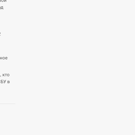
вои
од
2
нное
, кто
СБУ в