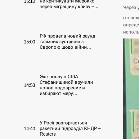
не критикувати Марокко
15:10
через міграційну кризу –…
Через 
отслеж
СЕРПЕНЬ
опреде
исполь
РФ провела новий раунд
таємних зустрічей з
15:00
Європою щодо війни…
СЕРПЕНЬ
Экс-послу в США
Стефанишиной вручили
14:53
новое подозрение и
избирают меру…
СЕРПЕНЬ
У Росії розгортається
ракетний підрозділ КНДР –
14:40
Reuters