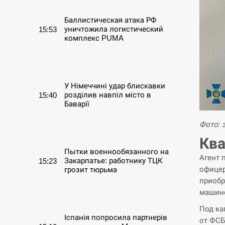
Баллистическая атака РФ
уничтожила логистический
15:53
комплекс PUMA
СЕРПЕНЬ
У Німеччині удар блискавки
розділив навпіл місто в
15:40
Баварії
Фото: 
СЕРПЕНЬ
Ква
Пытки военнообязанного на
Агент 
Закарпатье: работнику ТЦК
15:23
офицер
грозит тюрьма
приобр
машине
СЕРПЕНЬ
Под ка
Іспанія попросила партнерів
от ФСБ