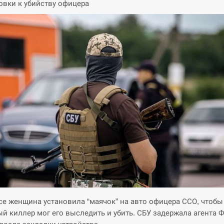
овки к убийству офицера
се женщина установила “маячок” на авто офицера ССО, чтобы
й киллер мог его выследить и убить. СБУ задержала агента 