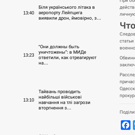
При об
Біля українського літака в
действ
аеропорту Лейпцига
13:40
личную
виявили дрон, ймовірно, з…
Что
СЕРПЕНЬ
Следов
статьи
“Они должны быть
военно
уничтожены”: в МИДе
13:23
ответили, как отреагируют
Обвини
на…
заключ
Рассле
СЕРПЕНЬ
причас
Одесск
Тайвань проводить
прокур
найбільші військові
13:10
навчання на тлі загрози
вторгнення з…
Поділи
СЕРПЕНЬ