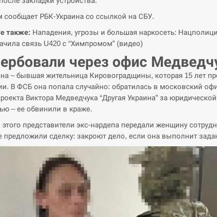
после закладки устройства.
м сообщает РБК-Украина со ссылкой на СБУ.
е также:
Нападения, угрозы и большая наркосеть: Нацполиц
ачила связь U420 с “Химпромом” (видео)
ербовали через офис Медведч
а – бывшая жительница Кировоградщины, которая 15 лет п
ии. В ФСБ она попала случайно: обратилась в московский оф
роекта Виктора Медведчука “Другая Украина” за юридической
ю – ее обвинили в краже.
 этого представители экс-нардепа передали женщину сотруд
е предложили сделку: закроют дело, если она выполнит зада