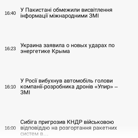
У Пакистані обмежили висвітлення
16:40
інформації міжнародними ЗМІ
СЕРПЕНЬ
Украина заявила о новых ударах по
16:23
энергетике Крыма
СЕРПЕНЬ
У Росії вибухнув автомобіль голови
компанії-розробника дронів «Упир» –
16:10
ЗМІ
СЕРПЕНЬ
Сибіга пригрозив КНДР військовою
відповіддю на розгортання ракетних
16:00
систем в…