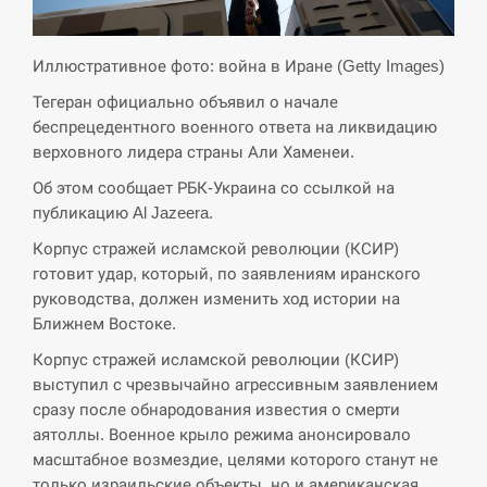
критикувати Марокко через міграційну
15:10
кризу –…
Иллюстративное фото: война в Иране (Getty Images)
СЕРПЕНЬ
Тегеран официально объявил о начале
беспрецедентного военного ответа на ликвидацию
РФ провела новий раунд таємних
верховного лидера страны Али Хаменеи.
15:00
зустрічей з Європою щодо війни…
Об этом сообщает РБК-Украина со ссылкой на
публикацию Al Jazeera.
СЕРПЕНЬ
Корпус стражей исламской революции (КСИР)
Экс-послу в США Стефанишиной
готовит удар, который, по заявлениям иранского
вручили новое подозрение и избирают
14:53
руководства, должен изменить ход истории на
меру…
Ближнем Востоке.
Корпус стражей исламской революции (КСИР)
СЕРПЕНЬ
выступил с чрезвычайно агрессивным заявлением
сразу после обнародования известия о смерти
У Росії розгортається ракетний підрозділ
14:40
КНДР – Reuters
аятоллы. Военное крыло режима анонсировало
масштабное возмездие, целями которого станут не
только израильские объекты, но и американская