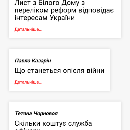
Лист з Білого Дому з
переліком реформ відповідає
інтересам України
Детальніше...
Павло Казарін
Що станеться опісля війни
Детальніше...
Тетяна Чорновол
Скільки коштує служба