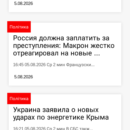
5.08.2026
У зоопарку Токіо через спеку загинули
11:40
три левиці
СЕРПЕНЬ
Політика
Россия должна заплатить за
Россияне ударили “Бардеролями” по
11:23
преступления: Макрон жестко
Харькову, есть пострадавшие
отреагировал на новые ...
ЩЕ...
16:45 05.08.2026 Ср 2 мин Французски...
5.08.2026
Політика
Украина заявила о новых
ударах по энергетике Крыма
16:21 05.08.2026 Ср 2 мин В СБС такж...