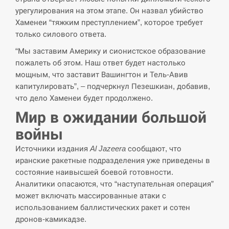
СЕРПЕНЬ
урегулирования на этом этапе. Он назвал убийство
Хаменеи “тяжким преступлением”, которое требует
“Они должны быть уничтожены”: в
только силового ответа.
13:23
МИДе ответили, как отреагируют на…
“Мы заставим Америку и сионистское образование
пожалеть об этом. Наш ответ будет настолько
СЕРПЕНЬ
мощным, что заставит Вашингтон и Тель-Авив
капитулировать”, – подчеркнул Пезешкиан, добавив,
Тайвань проводить найбільші військові
13:10
что дело Хаменеи будет продолжено.
навчання на тлі загрози вторгнення з…
Мир в ожидании большой
СЕРПЕНЬ
войны
США обсуждают лицензии на Patriot для
Источники издания
Al Jazeera
сообщают, что
12:53
Украины, несмотря на сомнения…
иранские ракетные подразделения уже приведены в
состояние наивысшей боевой готовности.
СЕРПЕНЬ
Аналитики опасаются, что “наступательная операция”
может включать массированные атаки с
Латвія готова направити до 20
использованием баллистических ракет и сотен
військових для розблокування
12:40
дронов-камикадзе.
Ормузької протоки