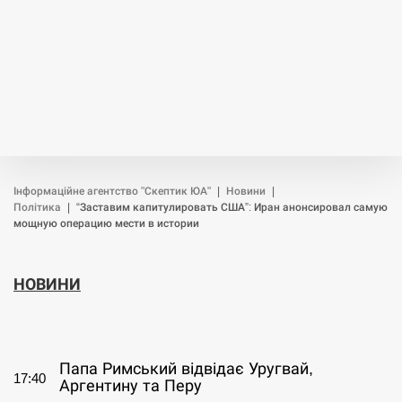
Інформаційне агентство "Скептик ЮА"
|
Новини
|
Політика
|
“Заставим капитулировать США”: Иран анонсировал самую
мощную операцию мести в истории
НОВИНИ
СЕРПЕНЬ
Папа Римський відвідає Уругвай,
17:40
Аргентину та Перу