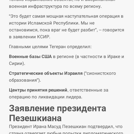
СЕРПЕНЬ
военная инфраструктура по всему региону.
Поставки ракет для ПВО сократились
“Это будет самая мощная наступательная операция в
14:23
втрое, хотя у партнеров они…
истории Исламской Республики. Мы не
остановимся, пока враг не будет разбит”, – говорится
СЕРПЕНЬ
в заявлении КСИР.
Главными целями Тегеран определил:
У Румунії затоплять чотири баржі для
14:10
збільшення потоку води до…
Военные базы США
в регионе (в частности в Ираке и
Сирии).
СЕРПЕНЬ
Стратегические объекты Израиля
(“сионистского
образования”).
В Москве пожаловались на “кратный
13:53
рост” атак дронов Украины
Центры принятия решений
, ответственные за
операцию по ликвидации лидера.
СЕРПЕНЬ
Заявление президента
Пезешкиана
Біля українського літака в аеропорту
13:40
Лейпцига виявили дрон, ймовірно, з…
Президент Ирана Масуд Пезешкиан подтвердил, что
страна отвергает любые попытки дипломатического