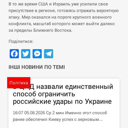
В то же время США и Израиль уже усилили свое
присутствие в регионе, готовясь отражать вероятную
СЕРПЕНЬ
атаку. Мир оказался на пороге крупного военного
конфликта, масштаб которого может выйти далеко
Силы обороны поразили российскую
за пределы Ближнего Востока.
переправу, склады и другие важные
12:23
объекты…
Поділитися:
СЕРПЕНЬ
Facebook
Twitter
Messenger
Telegram
У США зафіксували рекордний спалах
ІНШІ НОВИНИ ПО ТЕМІ
циклоспорозу, захворіли понад 10
12:10
тисяч…
Політика
В ЦПД назвали единственный
СЕРПЕНЬ
способ ограничить
российские удары по Украине
Под огнем “Эпицентр”, ROZETKA и
11:53
“Новая почта”: что известно об…
16:07 05.08.2026 Ср 2 мин Именно этот способ
ранее обеспечил Киеву успех с зерновым…
СЕРПЕНЬ