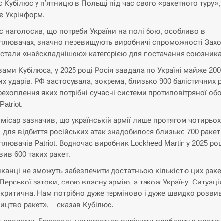
 Кубілюс у п’ятницю в Польщі під час свого «ракетного туру»,
є Укрінформ.
с наголосив, що потреби України на полі бою, особливо в
плювачах, значно перевищують виробничі спроможності Заход
 стали «найскладнішою» категорією для постачання союзник
вами Кубілюса, у 2025 році Росія завдала по Україні майже 200
их ударів. РФ застосувала, зокрема, близько 900 балістичних р
рехоплення яких потрібні сучасні системи протиповітряної об
Patriot.
місар зазначив, що українській армії лише протягом чотирьох
в для відбиття російських атак знадобилося близько 700 ракет
плювачів Patriot. Водночас виробник Lockheed Martin у 2025 роц
вив 600 таких ракет.
канці не зможуть забезпечити достатньою кількістю цих раке
 Перської затоки, свою власну армію, а також Україну. Ситуаці
 критична. Нам потрібно дуже терміново і дуже швидко розви
ицтво ракет», – сказав Кубілюс.
о словами, Брюссель намагається вирішити проблему з поста