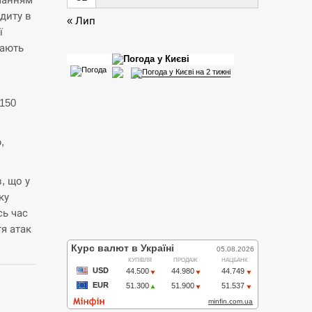
диту в
« Лип
ї
мають
150
,
, що у
ку
сь час
тя атак