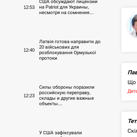
США обсуждают лицензии
на Patriot для Украины,
12:53
несмотря на сомнения…
СЕРПЕНЬ
Латвія готова направити до
20 військових для
12:40
розблокування Ормузької
протоки
Пав
СЕРПЕНЬ
Що 
Силы обороны поразили
Дета
российскую переправу,
12:23
склады и другие важные
объекты…
СЕРПЕНЬ
Тет
Скі
У США зафіксували