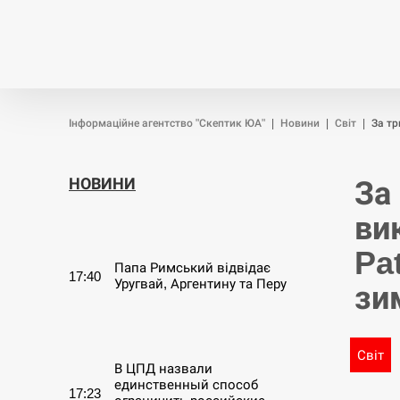
Новини
Війна
Політика
Інформаційне агентство "Скептик ЮА"
|
Новини
|
Світ
|
За тр
НОВИНИ
За
ви
СЕРПЕНЬ
Pa
Папа Римський відвідає
17:40
Уругвай, Аргентину та Перу
зи
СЕРПЕНЬ
Світ
В ЦПД назвали
единственный способ
17:23