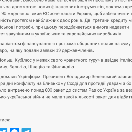
нь за допомогою нових фінансових інструментів, зокрема кре
і 90 млрд євро, який ЄС хоче надати Україні, щоб забезпечити ї
ьність протягом найближчих двох років. Дві третини кредиту 
ійськові потреби, при цьому передбачається вимога надавати
тет закупівлям в українських та європейських виробників.
варіантом фінансування є програма оборонних позик на суму 
вро, на яку подали заявки 19 держав-членів.
Польщі Кубілюс у межах свого «ракетного туру» відвідає Італію
ину, Бельгію, Швецію та Фінляндію.
ідомляв Укрінформ, Президент Володимир Зеленський заявив
три дні конфлікту на Близькому Сході для протидії ударам з бо
уло витрачено понад 800 ракет до систем Patriot; Україна за ве
ко-української війни не мала такої кількості ракет для відбит
.
тися: