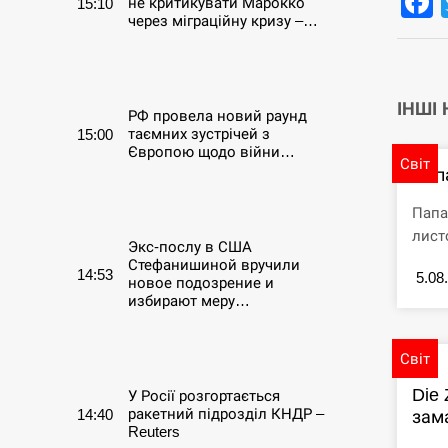
не критикувати Марокко
15:10
через міграційну кризу –…
СЕРПЕНЬ
ІНШІ
РФ провела новий раунд
таємних зустрічей з
15:00
Європою щодо війни…
Світ
Пап
СЕРПЕНЬ
Папа
лист
Экс-послу в США
Стефанишиной вручили
14:53
5.08
новое подозрение и
избирают меру…
СЕРПЕНЬ
Світ
Die 
У Росії розгортається
ракетний підрозділ КНДР –
14:40
зама
Reuters