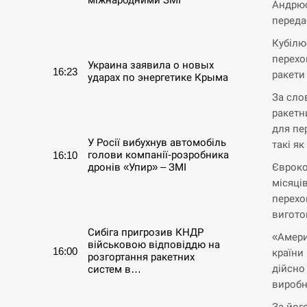
Андрюс
переда
СЕРПЕНЬ
Кубілю
перехо
Украина заявила о новых
16:23
ракети
ударах по энергетике Крыма
За сло
СЕРПЕНЬ
ракетн
для пе
У Росії вибухнув автомобіль
такі як 
голови компанії-розробника
16:10
Євроко
дронів «Упир» – ЗМІ
місяці
перехо
СЕРПЕНЬ
вигото
Сибіга пригрозив КНДР
«Амери
військовою відповіддю на
16:00
країни
розгортання ракетних
дійсно
систем в…
виробн
СЕРПЕНЬ
За йог