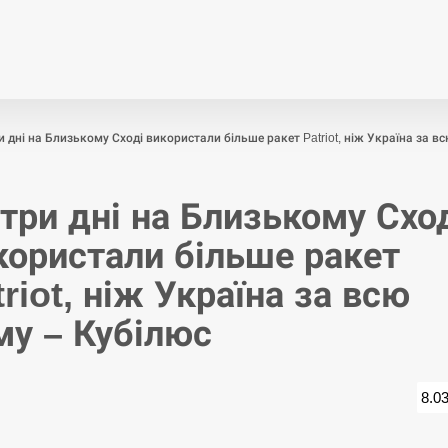
Економіка
Світ
Спор
и дні на Близькому Сході використали більше ракет Patriot, ніж Україна за в
 три дні на Близькому Схо
користали більше ракет
triot, ніж Україна за всю
му – Кубілюс
8.0