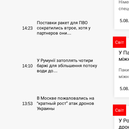
Німе
спец
СЕРПЕНЬ
5.08
Поставки ракет для ПВО
сократились втрое, хотя у
14:23
партнеров они…
Світ
СЕРПЕНЬ
У П
між
У Румунії затоплять чотири
баржі для збільшення потоку
14:10
Паки
води до…
міжна
СЕРПЕНЬ
5.08
В Москве пожаловались на
“кратный рост” атак дронов
13:53
Украины
Світ
У Ро
СЕРПЕНЬ
дро