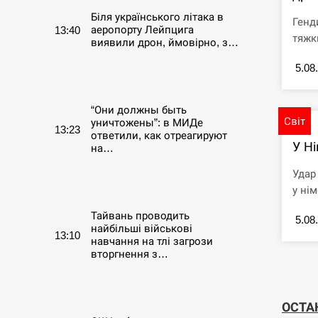
Біля українського літака в
Генд
аеропорту Лейпцига
13:40
тяжк
виявили дрон, ймовірно, з…
5.08
СЕРПЕНЬ
“Они должны быть
Світ
уничтожены”: в МИДе
13:23
ответили, как отреагируют
У Ні
на…
Удар
СЕРПЕНЬ
у нім
Тайвань проводить
5.08
найбільші військові
13:10
навчання на тлі загрози
вторгнення з…
СЕРПЕНЬ
ОСТА