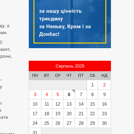
у, а
ами.
0
акет,
орони,
Серпень 2026
ПН
ВТ
СР
ЧТ
ПТ
СБ
НД
–
1
2
і
3
4
5
6
7
8
9
т
10
11
12
13
14
15
16
я
17
18
19
20
21
22
23
вати
24
25
26
27
28
29
30
31
чанням