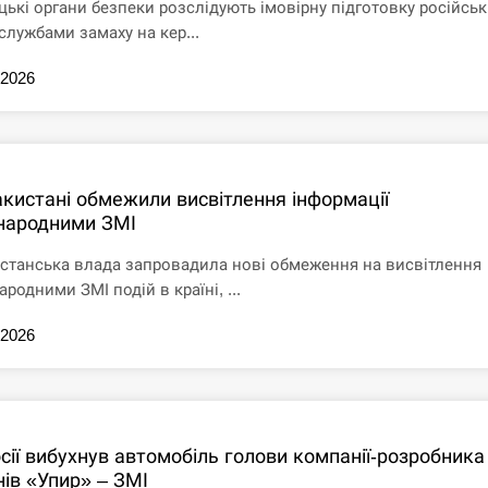
цькі органи безпеки розслідують імовірну підготовку російсь
службами замаху на кер...
.2026
акистані обмежили висвітлення інформації
народними ЗМІ
станська влада запровадила нові обмеження на висвітлення
родними ЗМІ подій в країні, ...
.2026
сії вибухнув автомобіль голови компанії-розробника
нів «Упир» – ЗМІ