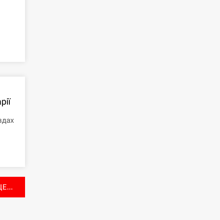
рії
здах
Е...