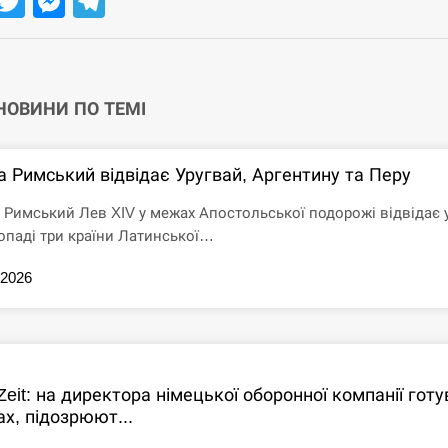
Facebook
Twitter
Messenger
Telegram
 НОВИНИ ПО ТЕМІ
а Римський відвідає Уругвай, Аргентину та Перу
 Римський Лев XIV у межах Апостольської подорожі відвідає 
опаді три країни Латинської…
.2026
Zeit: на директора німецької оборонної компанії гот
х, підозрюют...