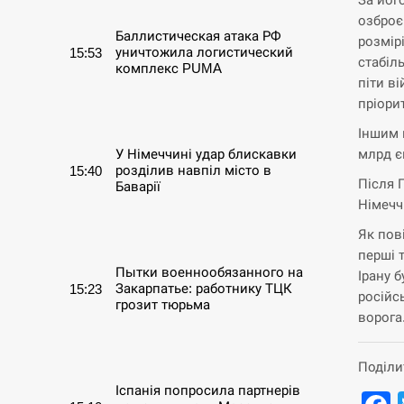
озброє
Баллистическая атака РФ
розмір
уничтожила логистический
15:53
стабіл
комплекс PUMA
піти в
пріори
СЕРПЕНЬ
Іншим 
млрд є
У Німеччині удар блискавки
розділив навпіл місто в
15:40
Після 
Баварії
Німечч
СЕРПЕНЬ
Як пов
перші 
Пытки военнообязанного на
Ірану б
Закарпатье: работнику ТЦК
15:23
російсь
грозит тюрьма
ворога
СЕРПЕНЬ
Поділи
Іспанія попросила партнерів