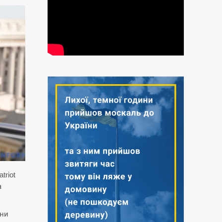
triot
а
они