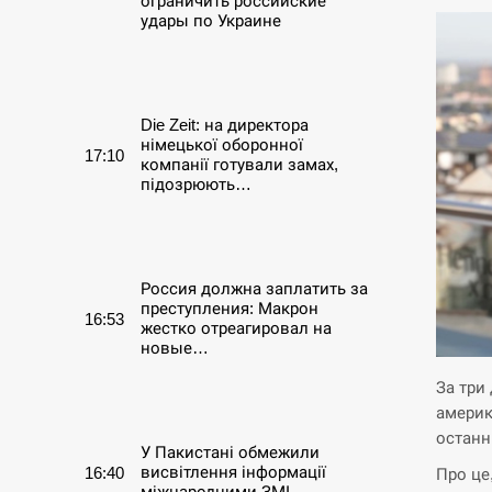
ограничить российские
удары по Украине
СЕРПЕНЬ
Die Zeit: на директора
німецької оборонної
17:10
компанії готували замах,
підозрюють…
СЕРПЕНЬ
Россия должна заплатить за
преступления: Макрон
16:53
жестко отреагировал на
новые…
За три
СЕРПЕНЬ
америк
останні
У Пакистані обмежили
висвітлення інформації
16:40
Про це
міжнародними ЗМІ