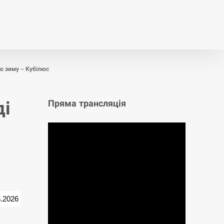
т
Публікації
Опитування
сю зиму – Кубілюс
ді
Пряма трансляція
3.2026