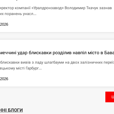
иректор компанії «Уралдронзавод» Володимир Ткачук зазнав
их поранень унасл...
.2026
меччині удар блискавки розділив навпіл місто в Бава
 блискавки вивів з ладу шлагбауми на двох залізничних переї
ецькому місті Гарбург...
.2026
Щ
ННІ БЛОГИ