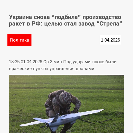
СЕРПЕНЬ
Украина снова “подбила” производство
У Німеччині удар блискавки розділив навпіл
15:40
ракет в РФ: целью стал завод “Стрела”
місто в Баварії
СЕРПЕНЬ
Політика
1.04.2026
Пытки военнообязанного на Закарпатье:
15:23
работнику ТЦК грозит тюрьма
18:35 01.04.2026 Ср 2 мин Под ударами также были
вражеские пункты управления дронами
СЕРПЕНЬ
Іспанія попросила партнерів не критикувати
15:10
Марокко через міграційну кризу –…
СЕРПЕНЬ
РФ провела новий раунд таємних зустрічей з
15:00
Європою щодо війни…