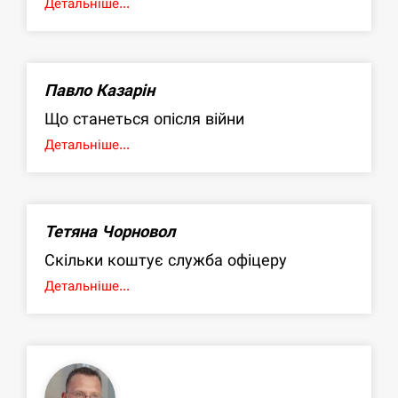
Детальніше...
Павло Казарін
Що станеться опісля війни
Детальніше...
Тетяна Чорновол
Скільки коштує служба офіцеру
Детальніше...