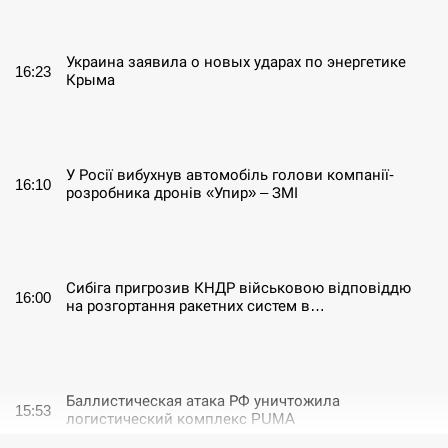
СЕРПЕНЬ
Украина заявила о новых ударах по энергетике
16:23
Крыма
СЕРПЕНЬ
У Росії вибухнув автомобіль голови компанії-
16:10
розробника дронів «Упир» – ЗМІ
СЕРПЕНЬ
Сибіга пригрозив КНДР військовою відповіддю
16:00
на розгортання ракетних систем в…
СЕРПЕНЬ
Баллистическая атака РФ уничтожила
15:53
логистический комплекс PUMA