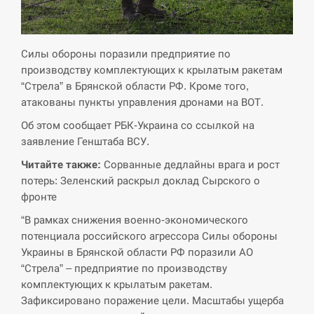
СЕРПЕНЬ
Экс-послу в США Стефанишиной вручили новое
Силы обороны поразили предприятие по
14:53
подозрение и избирают меру…
производству комплектующих к крылатым ракетам
“Стрела” в Брянской области РФ. Кроме того,
СЕРПЕНЬ
атакованы пункты управления дронами на ВОТ.
Об этом сообщает РБК-Украина со ссылкой на
У Росії розгортається ракетний підрозділ КНДР –
14:40
Reuters
заявление Генштаба ВСУ.
Читайте также:
Сорванные дедлайны врага и рост
СЕРПЕНЬ
потерь: Зеленский раскрыл доклад Сырского о
фронте
Поставки ракет для ПВО сократились втрое,
14:23
“В рамках снижения военно-экономического
хотя у партнеров они…
потенциала российского агрессора Силы обороны
Украины в Брянской области РФ поразили АО
СЕРПЕНЬ
“Стрела” – предприятие по производству
комплектующих к крылатым ракетам.
У Румунії затоплять чотири баржі для
14:10
збільшення потоку води до…
Зафиксировано поражение цели. Масштабы ущерба