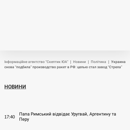
Інформаційне агентство "Скептик ЮА"
|
Новини
|
Політика
|
Украина
снова “подбила” производство ракет в РФ: целью стал завод “Стрела”
НОВИНИ
СЕРПЕНЬ
Папа Римський відвідає Уругвай, Аргентину та
17:40
Перу