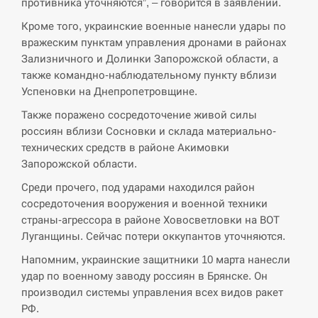
противника уточняются”, – говорится в заявлении.
СЕРПЕНЬ
Кроме того, украинские военные нанесли удары по
вражеским пунктам управления дронами в районах
В Москве пожаловались на “кратный рост” атак
Зализничного и Долинки Запорожской области, а
13:53
дронов Украины
также командно-наблюдательному пункту вблизи
Успеновки на Днепропетровщине.
СЕРПЕНЬ
Также поражено сосредоточение живой силы
россиян вблизи Сосновки и склада материально-
Біля українського літака в аеропорту Лейпцига
13:40
виявили дрон, ймовірно, з…
технических средств в районе Акимовки
Запорожской области.
СЕРПЕНЬ
Среди прочего, под ударами находился район
сосредоточения вооружения и военной техники
“Они должны быть уничтожены”: в МИДе
13:23
страны-агрессора в районе Ховосветловки на ВОТ
ответили, как отреагируют на…
Луганщины. Сейчас потери оккупантов уточняются.
СЕРПЕНЬ
Напомним, украинские защитники 10 марта нанесли
удар по военному заводу россиян в Брянске. Он
производил системы управления всех видов ракет
Тайвань проводить найбільші військові
13:10
навчання на тлі загрози вторгнення з…
РФ.