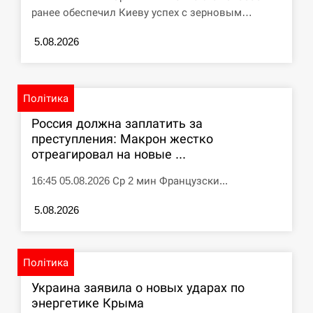
ранее обеспечил Киеву успех с зерновым…
СЕРПЕНЬ
5.08.2026
Под огнем “Эпицентр”, ROZETKA и “Новая
11:53
почта”: что известно об…
Політика
СЕРПЕНЬ
Россия должна заплатить за
У зоопарку Токіо через спеку загинули три
преступления: Макрон жестко
11:40
левиці
отреагировал на новые ...
16:45 05.08.2026 Ср 2 мин Французски...
СЕРПЕНЬ
5.08.2026
Россияне ударили “Бардеролями” по Харькову,
11:23
есть пострадавшие
ЩЕ...
Політика
Украина заявила о новых ударах по
энергетике Крыма