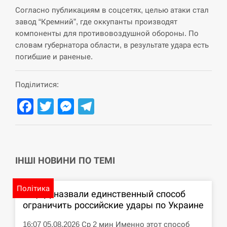
Согласно публикациям в соцсетях, целью атаки стал
СЕРПЕНЬ
завод “Кремний”, где оккупанты производят
компоненты для противовоздушной обороны. По
США обсуждают лицензии на Patriot для
12:53
словам губернатора области, в результате удара есть
Украины, несмотря на сомнения…
погибшие и раненые.
СЕРПЕНЬ
Поділитися:
Латвія готова направити до 20 військових для
12:40
Facebook
Twitter
Messenger
Telegram
розблокування Ормузької протоки
СЕРПЕНЬ
Силы обороны поразили российскую
12:23
ІНШІ НОВИНИ ПО ТЕМІ
переправу, склады и другие важные объекты…
СЕРПЕНЬ
Політика
В ЦПД назвали единственный способ
ограничить российские удары по Украине
У США зафіксували рекордний спалах
12:10
циклоспорозу, захворіли понад 10 тисяч…
16:07 05.08.2026 Ср 2 мин Именно этот способ