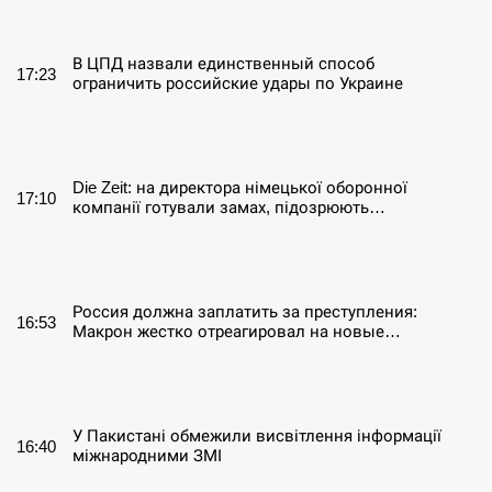
СЕРПЕНЬ
В ЦПД назвали единственный способ
17:23
ограничить российские удары по Украине
СЕРПЕНЬ
Die Zeit: на директора німецької оборонної
17:10
компанії готували замах, підозрюють…
СЕРПЕНЬ
Россия должна заплатить за преступления:
16:53
Макрон жестко отреагировал на новые…
СЕРПЕНЬ
У Пакистані обмежили висвітлення інформації
16:40
міжнародними ЗМІ