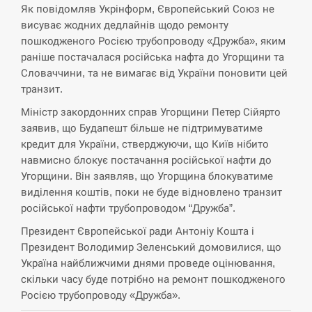
навчання на тлі загрози вторгнення з…
Як повідомляв Укрінформ, Європейський Союз не
висуває жодних дедлайнів щодо ремонту
СЕРПЕНЬ
пошкодженого Росією трубопроводу «Дружба», яким
раніше постачалася російська нафта до Угорщини та
США обсуждают лицензии на Patriot для
Словаччини, та не вимагає від України поновити цей
12:53
Украины, несмотря на сомнения…
транзит.
СЕРПЕНЬ
Міністр закордонних справ Угорщини Петер Сійярто
заявив, що Будапешт більше не підтримуватиме
кредит для України, стверджуючи, що Київ нібито
Латвія готова направити до 20 військових для
12:40
розблокування Ормузької протоки
навмисно блокує постачання російської нафти до
Угорщини. Він заявляв, що Угорщина блокуватиме
СЕРПЕНЬ
виділення коштів, поки не буде відновлено транзит
російської нафти трубопроводом “Дружба”.
Силы обороны поразили российскую
12:23
Президент Європейської ради Антоніу Кошта і
переправу, склады и другие важные объекты…
Президент Володимир Зеленський домовилися, що
Україна найближчими днями проведе оцінювання,
СЕРПЕНЬ
скільки часу буде потрібно на ремонт пошкодженого
Росією трубопроводу «Дружба».
У США зафіксували рекордний спалах
12:10