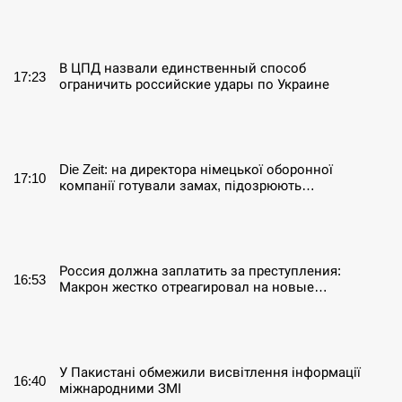
СЕРПЕНЬ
В ЦПД назвали единственный способ
17:23
ограничить российские удары по Украине
СЕРПЕНЬ
Die Zeit: на директора німецької оборонної
17:10
компанії готували замах, підозрюють…
СЕРПЕНЬ
Россия должна заплатить за преступления:
16:53
Макрон жестко отреагировал на новые…
СЕРПЕНЬ
У Пакистані обмежили висвітлення інформації
16:40
міжнародними ЗМІ