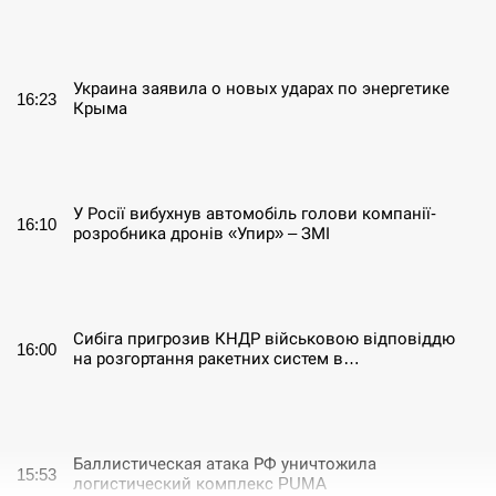
СЕРПЕНЬ
Украина заявила о новых ударах по энергетике
16:23
Крыма
СЕРПЕНЬ
У Росії вибухнув автомобіль голови компанії-
16:10
розробника дронів «Упир» – ЗМІ
СЕРПЕНЬ
Сибіга пригрозив КНДР військовою відповіддю
16:00
на розгортання ракетних систем в…
СЕРПЕНЬ
Баллистическая атака РФ уничтожила
15:53
логистический комплекс PUMA