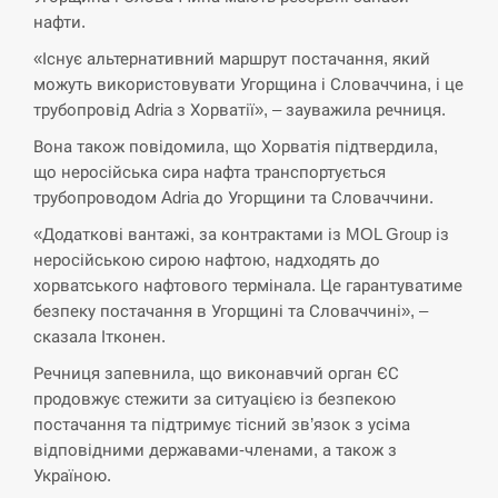
нафти.
СЕРПЕНЬ
«Існує альтернативний маршрут постачання, який
можуть використовувати Угорщина і Словаччина, і це
В Москве пожаловались на “кратный рост” атак
трубопровід Adria з Хорватії», – зауважила речниця.
13:53
дронов Украины
Вона також повідомила, що Хорватія підтвердила,
що неросійська сира нафта транспортується
СЕРПЕНЬ
трубопроводом Adria до Угорщини та Словаччини.
Біля українського літака в аеропорту Лейпцига
«Додаткові вантажі, за контрактами із MOL Group із
13:40
виявили дрон, ймовірно, з…
неросійською сирою нафтою, надходять до
хорватського нафтового термінала. Це гарантуватиме
СЕРПЕНЬ
безпеку постачання в Угорщині та Словаччині», –
сказала Ітконен.
“Они должны быть уничтожены”: в МИДе
13:23
ответили, как отреагируют на…
Речниця запевнила, що виконавчий орган ЄС
продовжує стежити за ситуацією із безпекою
СЕРПЕНЬ
постачання та підтримує тісний зв’язок з усіма
відповідними державами-членами, а також з
Україною.
Тайвань проводить найбільші військові
13:10