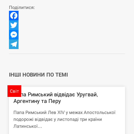
циклоспорозу, захворіли понад 10 тисяч…
Поділитися:
СЕРПЕНЬ
Facebook
Под огнем “Эпицентр”, ROZETKA и “Новая
11:53
Twitter
почта”: что известно об…
Messenger
СЕРПЕНЬ
Telegram
У зоопарку Токіо через спеку загинули три
11:40
левиці
ІНШІ НОВИНИ ПО ТЕМІ
СЕРПЕНЬ
Світ
Папа Римський відвідає Уругвай,
Россияне ударили “Бардеролями” по Харькову,
11:23
Аргентину та Перу
есть пострадавшие
Папа Римський Лев XIV у межах Апостольської
ЩЕ...
подорожі відвідає у листопаді три країни
Латинської…