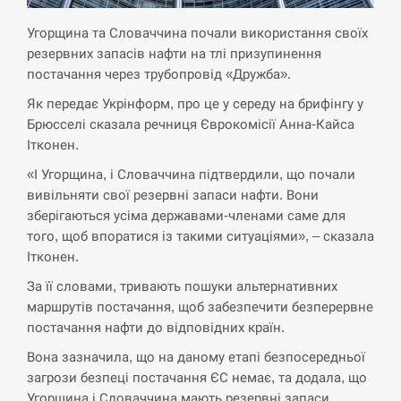
Угорщина та Словаччина почали використання своїх
СЕРПЕНЬ
резервних запасів нафти на тлі призупинення
постачання через трубопровід «Дружба».
Экс-послу в США Стефанишиной вручили новое
14:53
подозрение и избирают меру…
Як передає Укрінформ, про це у середу на брифінгу у
Брюсселі сказала речниця Єврокомісії Анна-Кайса
СЕРПЕНЬ
Ітконен.
«І Угорщина, і Словаччина підтвердили, що почали
У Росії розгортається ракетний підрозділ КНДР –
14:40
вивільняти свої резервні запаси нафти. Вони
Reuters
зберігаються усіма державами-членами саме для
того, щоб впоратися із такими ситуаціями», – сказала
СЕРПЕНЬ
Ітконен.
Поставки ракет для ПВО сократились втрое,
За її словами, тривають пошуки альтернативних
14:23
хотя у партнеров они…
маршрутів постачання, щоб забезпечити безперервне
постачання нафти до відповідних країн.
СЕРПЕНЬ
Вона зазначила, що на даному етапі безпосередньої
загрози безпеці постачання ЄС немає, та додала, що
У Румунії затоплять чотири баржі для
14:10
збільшення потоку води до…
Угорщина і Словаччина мають резервні запаси