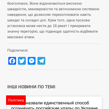
боєголовок. Вони відзначаються високою
СЕРПЕНЬ
швидкістю, маневровістю та автономною системою
наведення, що дозволяє перехоплювати навіть
США обсуждают лицензии на Patriot для
швидкі та складні цілі. Крім того, одна пускова
12:53
Украины, несмотря на сомнения…
установка може нести до 16 ракет і прикривати
значну територію, що підвищує здатність відбивати
СЕРПЕНЬ
масовані атаки.
Латвія готова направити до 20 військових для
12:40
Поділитися:
розблокування Ормузької протоки
Facebook
Twitter
Messenger
Telegram
СЕРПЕНЬ
Силы обороны поразили российскую
12:23
переправу, склады и другие важные объекты…
ІНШІ НОВИНИ ПО ТЕМІ
СЕРПЕНЬ
Політика
У США зафіксували рекордний спалах
В ЦПД назвали единственный способ
12:10
циклоспорозу, захворіли понад 10 тисяч…
ограничить российские удары по Украине