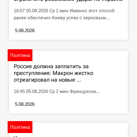
СЕРПЕНЬ
16:07 05.08.2026 Ср 2 мин Именно этот способ
ранее обеспечил Киеву успех с зерновым…
Под огнем “Эпицентр”, ROZETKA и “Новая
11:53
5.08.2026
почта”: что известно об…
СЕРПЕНЬ
Політика
У зоопарку Токіо через спеку загинули три
11:40
левиці
Россия должна заплатить за
преступления: Макрон жестко
СЕРПЕНЬ
отреагировал на новые ...
16:45 05.08.2026 Ср 2 мин Французски...
Россияне ударили “Бардеролями” по Харькову,
11:23
есть пострадавшие
5.08.2026
ЩЕ...
Політика