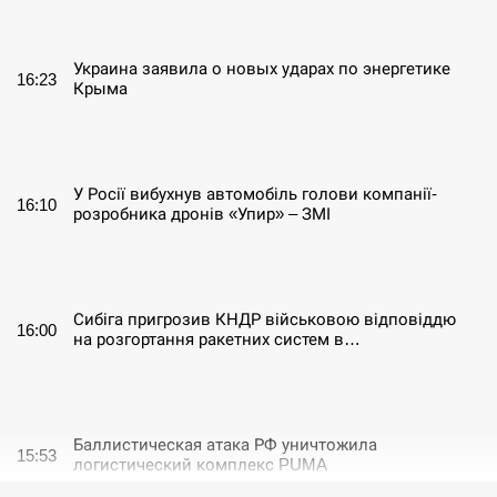
СЕРПЕНЬ
Украина заявила о новых ударах по энергетике
16:23
Крыма
СЕРПЕНЬ
У Росії вибухнув автомобіль голови компанії-
16:10
розробника дронів «Упир» – ЗМІ
СЕРПЕНЬ
Сибіга пригрозив КНДР військовою відповіддю
16:00
на розгортання ракетних систем в…
СЕРПЕНЬ
Баллистическая атака РФ уничтожила
15:53
логистический комплекс PUMA