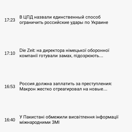
СЕРПЕНЬ
В ЦПД назвали единственный способ
17:23
ограничить российские удары по Украине
СЕРПЕНЬ
Die Zeit: на директора німецької оборонної
17:10
компанії готували замах, підозрюють…
СЕРПЕНЬ
Россия должна заплатить за преступления:
16:53
Макрон жестко отреагировал на новые…
СЕРПЕНЬ
У Пакистані обмежили висвітлення інформації
16:40
міжнародними ЗМІ