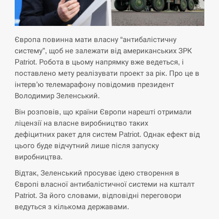
СЕРПЕНЬ
Экс-послу в США Стефанишиной вручили новое
14:53
Європа повинна мати власну “антибалістичну
подозрение и избирают меру…
систему”, щоб не залежати від американських ЗРК
Patriot. Робота в цьому напрямку вже ведеться, і
СЕРПЕНЬ
поставлено мету реалізувати проект за рік. Про це в
інтерв’ю телемарафону повідомив президент
У Росії розгортається ракетний підрозділ КНДР –
14:40
Володимир Зеленський.
Reuters
Він розповів, що країни Європи нарешті отримали
СЕРПЕНЬ
ліцензії на власне виробництво таких
дефіцитних ракет для систем Patriot. Однак ефект від
Поставки ракет для ПВО сократились втрое,
цього буде відчутний лише після запуску
14:23
хотя у партнеров они…
виробництва.
Відтак, Зеленський просуває ідею створення в
СЕРПЕНЬ
Європі власної антибалістичної системи на кшталт
Patriot. За його словами, відповідні переговори
У Румунії затоплять чотири баржі для
14:10
ведуться з кількома державами.
збільшення потоку води до…