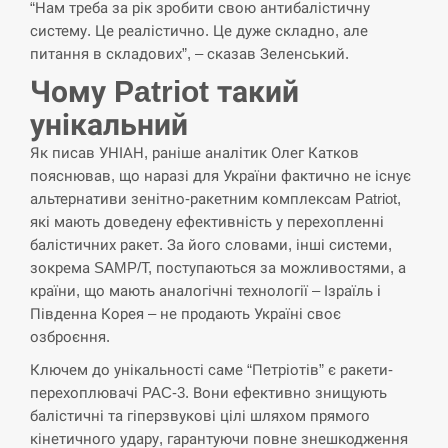
“Нам треба за рік зробити свою антибалістичну
СЕРПЕНЬ
систему. Це реалістично. Це дуже складно, але
питання в складових”, – сказав Зеленський.
В Москве пожаловались на “кратный рост” атак
13:53
Чому Patriot такий
дронов Украины
унікальний
СЕРПЕНЬ
Як писав УНІАН, раніше аналітик Олег Катков
пояснював, що наразі для України фактично не існує
Біля українського літака в аеропорту Лейпцига
13:40
альтернативи зенітно-ракетним комплексам Patriot,
виявили дрон, ймовірно, з…
які мають доведену ефективність у перехопленні
балістичних ракет. За його словами, інші системи,
СЕРПЕНЬ
зокрема SAMP/T, поступаються за можливостями, а
країни, що мають аналогічні технології – Ізраїль і
“Они должны быть уничтожены”: в МИДе
13:23
Південна Корея – не продають Україні своє
ответили, как отреагируют на…
озброєння.
СЕРПЕНЬ
Ключем до унікальності саме “Петріотів” є ракети-
перехоплювачі PAC-3. Вони ефективно знищують
Тайвань проводить найбільші військові
балістичні та гіперзвукові цілі шляхом прямого
13:10
навчання на тлі загрози вторгнення з…
кінетичного удару, гарантуючи повне знешкодження