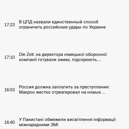
СЕРПЕНЬ
В ЦПД назвали единственный способ
17:23
ограничить российские удары по Украине
СЕРПЕНЬ
Die Zeit: на директора німецької оборонної
17:10
компанії готували замах, підозрюють…
СЕРПЕНЬ
Россия должна заплатить за преступления:
16:53
Макрон жестко отреагировал на новые…
СЕРПЕНЬ
У Пакистані обмежили висвітлення інформації
16:40
міжнародними ЗМІ