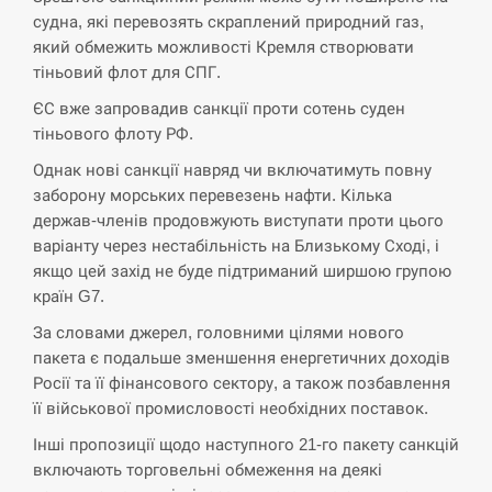
судна, які перевозять скраплений природний газ,
СЕРПЕНЬ
який обмежить можливості Кремля створювати
тіньовий флот для СПГ.
В Москве пожаловались на “кратный рост” атак
ЄС вже запровадив санкції проти сотень суден
13:53
дронов Украины
тіньового флоту РФ.
Однак нові санкції навряд чи включатимуть повну
СЕРПЕНЬ
заборону морських перевезень нафти. Кілька
держав-членів продовжують виступати проти цього
Біля українського літака в аеропорту Лейпцига
13:40
виявили дрон, ймовірно, з…
варіанту через нестабільність на Близькому Сході, і
якщо цей захід не буде підтриманий ширшою групою
СЕРПЕНЬ
країн G7.
За словами джерел, головними цілями нового
“Они должны быть уничтожены”: в МИДе
пакета є подальше зменшення енергетичних доходів
13:23
ответили, как отреагируют на…
Росії та її фінансового сектору, а також позбавлення
її військової промисловості необхідних поставок.
СЕРПЕНЬ
Інші пропозиції щодо наступного 21-го пакету санкцій
включають торговельні обмеження на деякі
Тайвань проводить найбільші військові
13:10