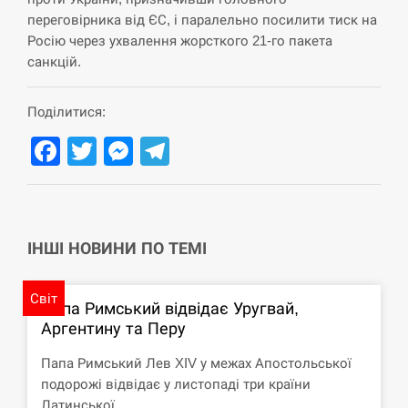
циклоспорозу, захворіли понад 10 тисяч…
переговірника від ЄС, і паралельно посилити тиск на
Росію через ухвалення жорсткого 21-го пакета
СЕРПЕНЬ
санкцій.
Под огнем “Эпицентр”, ROZETKA и “Новая
11:53
почта”: что известно об…
Поділитися:
Facebook
Twitter
Messenger
Telegram
СЕРПЕНЬ
У зоопарку Токіо через спеку загинули три
11:40
левиці
ІНШІ НОВИНИ ПО ТЕМІ
СЕРПЕНЬ
Россияне ударили “Бардеролями” по Харькову,
Світ
11:23
Папа Римський відвідає Уругвай,
есть пострадавшие
Аргентину та Перу
ЩЕ...
Папа Римський Лев XIV у межах Апостольської
подорожі відвідає у листопаді три країни
Латинської…