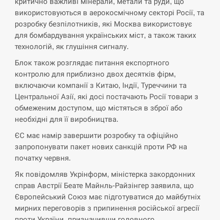
навчання на тлі загрози вторгнення з…
критично важливі мінерали, метали та руди, що
використовуються в аерокосмічному секторі Росії, та
СЕРПЕНЬ
розробку безпілотників, які Москва використовує
для бомбардування українських міст, а також таких
технологій, як глушіння сигналу.
США обсуждают лицензии на Patriot для
12:53
Украины, несмотря на сомнения…
Блок також розглядає питання експортного
контролю для приблизно двох десятків фірм,
СЕРПЕНЬ
включаючи компанії з Китаю, Індії, Туреччини та
Центральної Азії, які досі постачають Росії товари з
Латвія готова направити до 20 військових для
12:40
обмеженим доступом, що містяться в зброї або
розблокування Ормузької протоки
необхідні для її виробництва.
СЕРПЕНЬ
ЄС має намір завершити розробку та офіційно
запропонувати пакет нових санкцій проти РФ на
Силы обороны поразили российскую
початку червня.
12:23
переправу, склады и другие важные объекты…
Як повідомляв Укрінформ, міністерка закордонних
справ Австрії Беате Майнль-Райзінгер заявила, що
СЕРПЕНЬ
Європейський Союз має підготуватися до майбутніх
мирних переговорів з припинення російської агресії
У США зафіксували рекордний спалах
12:10
проти України, призначивши головного