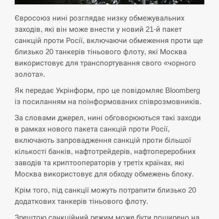
Євросоюз нині розглядає низку обмежувальних
СЕРПЕНЬ
заходів, які він може внести у новий 21-й пакет
санкцій проти Росії, включаючи обмеження проти ще
Экс-послу в США Стефанишиной вручили новое
14:53
подозрение и избирают меру…
близько 20 танкерів тіньового флоту, які Москва
використовує для транспортування свого «чорного
СЕРПЕНЬ
золота».
Як передає Укрінформ, про це повідомляє Bloomberg
У Росії розгортається ракетний підрозділ КНДР –
із посиланням на поінформованих співрозмовників.
14:40
Reuters
За словами джерел, нині обговорюються такі заходи
в рамках нового пакета санкцій проти Росії,
СЕРПЕНЬ
включають запровадження санкцій проти більшої
кількості банків, нафтотрейдерів, нафтопереробних
Поставки ракет для ПВО сократились втрое,
14:23
хотя у партнеров они…
заводів та криптооператорів у третіх країнах, які
Москва використовує для обходу обмежень блоку.
СЕРПЕНЬ
Крім того, під санкції можуть потрапити близько 20
додаткових танкерів тіньового флоту.
У Румунії затоплять чотири баржі для
14:10
збільшення потоку води до…
Зрештою санкційний режим може бути поширено на