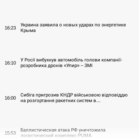
СЕРПЕНЬ
Украина заявила о новых ударах по энергетике
16:23
Крыма
СЕРПЕНЬ
У Росії вибухнув автомобіль голови компанії-
16:10
розробника дронів «Упир» – ЗМІ
СЕРПЕНЬ
Сибіга пригрозив КНДР військовою відповіддю
16:00
на розгортання ракетних систем в…
СЕРПЕНЬ
Баллистическая атака РФ уничтожила
15:53
логистический комплекс PUMA