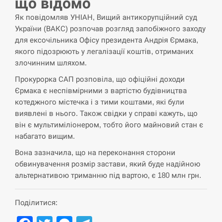
що відомо
СЕРПЕНЬ
Як повідомляв УНІАН, Вищий антикорупційний суд
України (ВАКС) розпочав розгляд запобіжного заходу
США обсуждают лицензии на Patriot для
для ексочільника Офісу президента Андрія Єрмака,
12:53
Украины, несмотря на сомнения…
якого підозрюють у легалізації коштів, отриманих
злочинним шляхом.
СЕРПЕНЬ
Прокурорка САП розповіла, що офіційні доходи
Єрмака є неспівмірними з вартістю будівництва
Латвія готова направити до 20 військових для
12:40
котеджного містечка і з тими коштами, які були
розблокування Ормузької протоки
виявлені в нього. Також свідки у справі кажуть, що
він є мультиміліонером, тобто його майновий стан є
СЕРПЕНЬ
набагато вищим.
Силы обороны поразили российскую
Вона зазначила, що на переконання сторони
12:23
переправу, склады и другие важные объекты…
обвинувачення розмір застави, який буде надійною
альтернативою триманню під вартою, є 180 млн грн.
СЕРПЕНЬ
Поділитися:
У США зафіксували рекордний спалах
12:10
циклоспорозу, захворіли понад 10 тисяч…