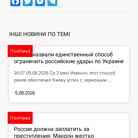
Facebook
Twitter
Messenger
Telegram
СЕРПЕНЬ
Под огнем “Эпицентр”, ROZETKA и “Новая
11:53
почта”: что известно об…
ІНШІ НОВИНИ ПО ТЕМІ
СЕРПЕНЬ
Політика
В ЦПД назвали единственный способ
У зоопарку Токіо через спеку загинули три
ограничить российские удары по Украине
11:40
левиці
16:07 05.08.2026 Ср 2 мин Именно этот способ
СЕРПЕНЬ
ранее обеспечил Киеву успех с зерновым…
5.08.2026
Россияне ударили “Бардеролями” по Харькову,
11:23
есть пострадавшие
ЩЕ...
Політика
Россия должна заплатить за
преступления: Макрон жестко