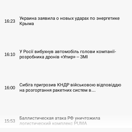
СЕРПЕНЬ
Украина заявила о новых ударах по энергетике
16:23
Крыма
СЕРПЕНЬ
У Росії вибухнув автомобіль голови компанії-
16:10
розробника дронів «Упир» – ЗМІ
СЕРПЕНЬ
Сибіга пригрозив КНДР військовою відповіддю
16:00
на розгортання ракетних систем в…
СЕРПЕНЬ
Баллистическая атака РФ уничтожила
15:53
логистический комплекс PUMA