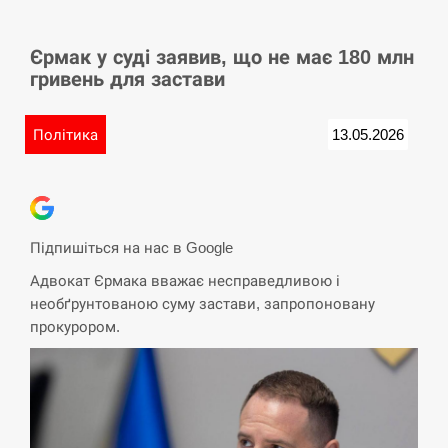
СЕРПЕНЬ
Єрмак у суді заявив, що не має 180 млн
У Німеччині удар блискавки розділив навпіл
15:40
гривень для застави
місто в Баварії
СЕРПЕНЬ
Політика
13.05.2026
Пытки военнообязанного на Закарпатье:
15:23
работнику ТЦК грозит тюрьма
СЕРПЕНЬ
Підпишіться на нас в Google
Адвокат Єрмака вважає несправедливою і
Іспанія попросила партнерів не критикувати
15:10
необґрунтованою суму застави, запропоновану
Марокко через міграційну кризу –…
прокурором.
СЕРПЕНЬ
РФ провела новий раунд таємних зустрічей з
15:00
Європою щодо війни…