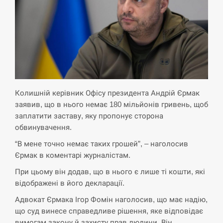
СЕРПЕНЬ
Экс-послу в США Стефанишиной вручили новое
14:53
подозрение и избирают меру…
СЕРПЕНЬ
У Росії розгортається ракетний підрозділ КНДР –
Колишній керівник Офісу президента Андрій Єрмак
14:40
Reuters
заявив, що в нього немає 180 мільйонів гривень, щоб
заплатити заставу, яку пропонує сторона
СЕРПЕНЬ
обвинувачення.
“В мене точно немає таких грошей”, – наголосив
Поставки ракет для ПВО сократились втрое,
14:23
Єрмак в коментарі журналістам.
хотя у партнеров они…
При цьому він додав, що в нього є лише ті кошти, які
СЕРПЕНЬ
відображені в його декларації.
Адвокат Єрмака Ігор Фомін наголосив, що має надію,
У Румунії затоплять чотири баржі для
14:10
що суд винесе справедливе рішення, яке відповідає
збільшення потоку води до…
вимогам закону й захисту прав людини. Він