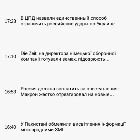
СЕРПЕНЬ
В ЦПД назвали единственный способ
17:23
ограничить российские удары по Украине
СЕРПЕНЬ
Die Zeit: на директора німецької оборонної
17:10
компанії готували замах, підозрюють…
СЕРПЕНЬ
Россия должна заплатить за преступления:
16:53
Макрон жестко отреагировал на новые…
СЕРПЕНЬ
У Пакистані обмежили висвітлення інформації
16:40
міжнародними ЗМІ