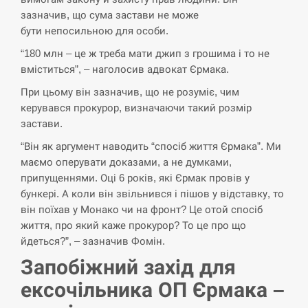
зазначив, що сума застави не може
СЕРПЕНЬ
бути непосильною для особи.
В Москве пожаловались на “кратный рост” атак
“180 млн – це ж треба мати джип з грошима і то не
13:53
дронов Украины
вміститься”, – наголосив адвокат Єрмака.
При цьому він зазначив, що не розуміє, чим
СЕРПЕНЬ
керувався прокурор, визначаючи такий розмір
застави.
Біля українського літака в аеропорту Лейпцига
13:40
виявили дрон, ймовірно, з…
“Він як аргумент наводить “спосіб життя Єрмака”. Ми
маємо оперувати доказами, а не думками,
СЕРПЕНЬ
припущеннями. Оці 6 років, які Єрмак провів у
бункері. А коли він звільнився і пішов у відставку, то
“Они должны быть уничтожены”: в МИДе
він поїхав у Монако чи на фронт? Це отой спосіб
13:23
ответили, как отреагируют на…
життя, про який каже прокурор? То це про що
йдеться?”, – зазначив Фомін.
СЕРПЕНЬ
Запобіжний захід для
Тайвань проводить найбільші військові
ексочільника ОП Єрмака –
13:10
навчання на тлі загрози вторгнення з…