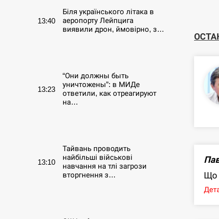
Біля українського літака в
аеропорту Лейпцига
13:40
виявили дрон, ймовірно, з…
ОСТА
СЕРПЕНЬ
“Они должны быть
уничтожены”: в МИДе
13:23
ответили, как отреагируют
на…
СЕРПЕНЬ
Тайвань проводить
найбільші військові
Пав
13:10
навчання на тлі загрози
Що 
вторгнення з…
Дета
СЕРПЕНЬ