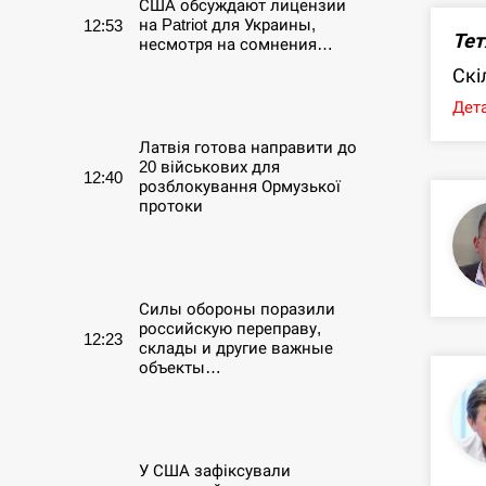
США обсуждают лицензии
на Patriot для Украины,
12:53
Тет
несмотря на сомнения…
Скі
СЕРПЕНЬ
Дета
Латвія готова направити до
20 військових для
12:40
розблокування Ормузької
протоки
СЕРПЕНЬ
Силы обороны поразили
российскую переправу,
12:23
склады и другие важные
объекты…
СЕРПЕНЬ
У США зафіксували