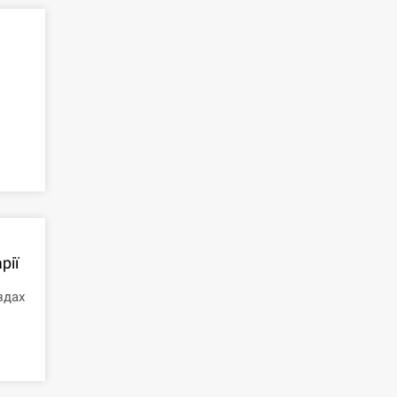
рії
здах