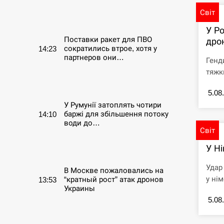
Світ
СЕРПЕНЬ
У Ро
Поставки ракет для ПВО
дро
сократились втрое, хотя у
14:23
партнеров они…
Генд
тяжк
СЕРПЕНЬ
5.08
У Румунії затоплять чотири
баржі для збільшення потоку
14:10
води до…
Світ
СЕРПЕНЬ
У Ні
Удар
В Москве пожаловались на
у нім
“кратный рост” атак дронов
13:53
Украины
5.08
СЕРПЕНЬ