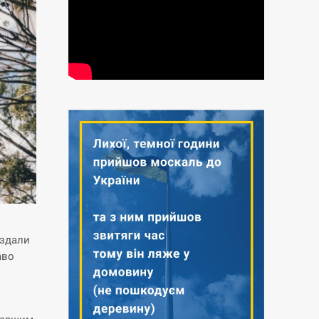
 здали
аво