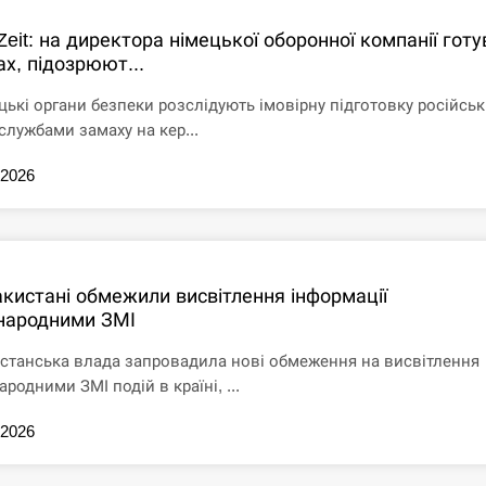
Zeit: на директора німецької оборонної компанії гот
х, підозрюют...
цькі органи безпеки розслідують імовірну підготовку російсь
службами замаху на кер...
.2026
акистані обмежили висвітлення інформації
народними ЗМІ
станська влада запровадила нові обмеження на висвітлення
родними ЗМІ подій в країні, ...
.2026