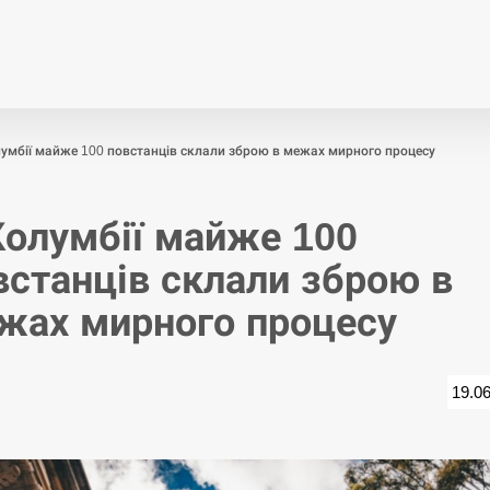
Економіка
Світ
Спор
умбії майже 100 повстанців склали зброю в межах мирного процесу
Колумбії майже 100
встанців склали зброю в
жах мирного процесу
19.0