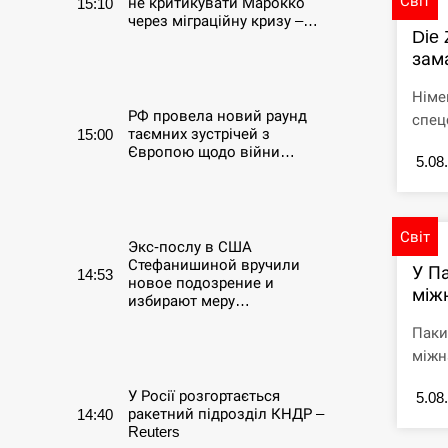
Світ
не критикувати Марокко
15:10
через міграційну кризу –…
Die 
зама
СЕРПЕНЬ
Німе
РФ провела новий раунд
спец
таємних зустрічей з
15:00
Європою щодо війни…
5.08
СЕРПЕНЬ
Світ
Экс-послу в США
Стефанишиной вручили
У П
14:53
новое подозрение и
між
избирают меру…
Паки
СЕРПЕНЬ
міжна
У Росії розгортається
5.08
ракетний підрозділ КНДР –
14:40
Reuters