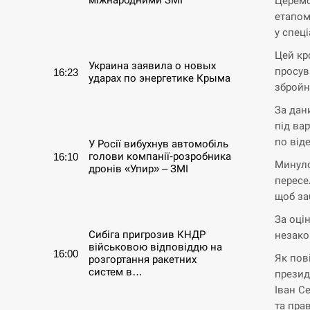
Церемо
етапом
СЕРПЕНЬ
у спец
Цей кр
Украина заявила о новых
просув
16:23
ударах по энергетике Крыма
зброй
За дан
СЕРПЕНЬ
під ва
по від
У Росії вибухнув автомобіль
голови компанії-розробника
16:10
Минуло
дронів «Упир» – ЗМІ
пересе
щоб за
СЕРПЕНЬ
За оці
Сибіга пригрозив КНДР
незако
військовою відповіддю на
16:00
Як пов
розгортання ракетних
систем в…
презид
Іван С
СЕРПЕНЬ
та пра