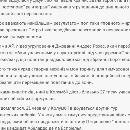
нія відбулася у джунглях на півдні країни. Здача зброї стала
 поступової реінтеграції учасників угруповання до цивільного
іальній зоні переселення.
ок вважають найбільшим результатом політики «повного миру
ає президент Петро і яка передбачає переговори з незаконни
ними формуваннями.
ими AP, лідер угруповання Джованні Андрес Рохас, який пере
ртою за обвинуваченнями у наркоторгівлі, під час церемонії з
еозв’язку, що повстанці відмовляються від збройної боротьби
го тижня уряд створив механізм моніторингу для тимчасової
лення та призупинив наступальні військові й поліцейські опер
безпечити переміщення повстанців до зони.
нками аналітиків, нині в Колумбії діють близько 27 тисяч учас
нних збройних формувань.
ідомлялося, 21 червня у Колумбії відбудеться другий тур
ентських виборів. У ньому змагатимуться представник лівих 
епеда, який обіцяє продовжити ініціативу Петро щодо "повного
вий кандидат Абелардо де ла Еспріелья.