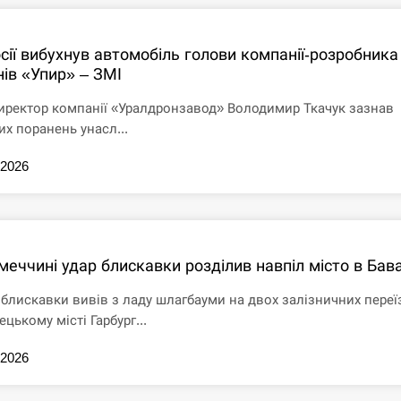
сії вибухнув автомобіль голови компанії-розробника
нів «Упир» – ЗМІ
иректор компанії «Уралдронзавод» Володимир Ткачук зазнав
их поранень унасл...
.2026
меччині удар блискавки розділив навпіл місто в Бава
 блискавки вивів з ладу шлагбауми на двох залізничних переї
ецькому місті Гарбург...
.2026