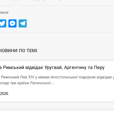
тися:
Facebook
Twitter
Messenger
Telegram
 НОВИНИ ПО ТЕМІ
а Римський відвідає Уругвай, Аргентину та Перу
 Римський Лев XIV у межах Апостольської подорожі відвідає 
опаді три країни Латинської…
.2026