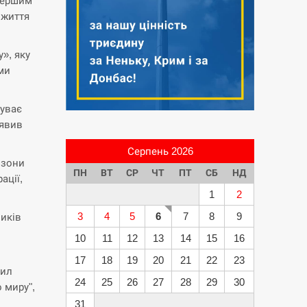
 першим
 життя
», яку
ми
буває
аявив
.
Серпень 2026
 зони
ПН
ВТ
СР
ЧТ
ПТ
СБ
НД
ації,
1
2
3
4
5
6
7
8
9
ників
10
11
12
13
14
15
16
17
18
19
20
21
22
23
сил
24
25
26
27
28
29
30
 миру",
31