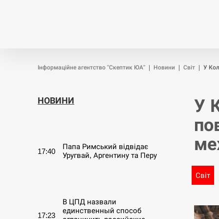
Новини
Війна
Політика
Інформаційне агентство "Скептик ЮА"
|
Новини
|
Світ
|
У Кол
НОВИНИ
У 
по
СЕРПЕНЬ
ме
Папа Римський відвідає
17:40
Уругвай, Аргентину та Перу
Світ
СЕРПЕНЬ
В ЦПД назвали
единственный способ
17:23