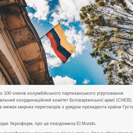
о 100 членів колумбійського партизанського угруповання
альний координаційний комітет Боліваріанської армії (CNEB)
в межах мирних переговорів з урядом президента країни Густ
едає Укрінформ, про це повідомила El Mundo.