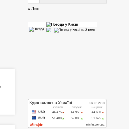
« Лип
у