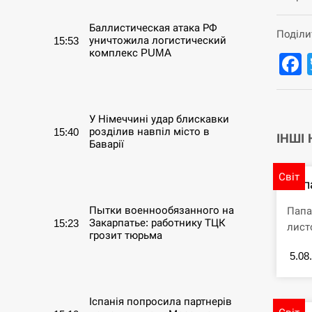
Баллистическая атака РФ
Поділи
уничтожила логистический
15:53
комплекс PUMA
СЕРПЕНЬ
У Німеччині удар блискавки
розділив навпіл місто в
15:40
ІНШІ
Баварії
СЕРПЕНЬ
Світ
Пап
Пытки военнообязанного на
Папа
Закарпатье: работнику ТЦК
15:23
лист
грозит тюрьма
5.08
СЕРПЕНЬ
Іспанія попросила партнерів