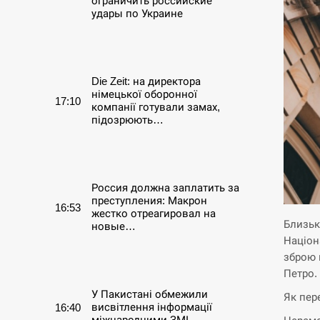
ограничить российские
удары по Украине
СЕРПЕНЬ
Die Zeit: на директора
німецької оборонної
17:10
компанії готували замах,
підозрюють…
СЕРПЕНЬ
Россия должна заплатить за
преступления: Макрон
16:53
жестко отреагировал на
Близьк
новые…
Націон
зброю 
СЕРПЕНЬ
Петро.
У Пакистані обмежили
Як пер
висвітлення інформації
16:40
міжнародними ЗМІ