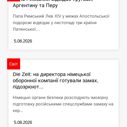
Аргентину та Перу
СЕРПЕНЬ
Папа Римський Лев XIV у межах Апостольської
США обсуждают лицензии на Patriot для
подорожі відвідає у листопаді три країни
12:53
Украины, несмотря на сомнения…
Латинської…
СЕРПЕНЬ
5.08.2026
Латвія готова направити до 20 військових для
12:40
розблокування Ормузької протоки
Світ
СЕРПЕНЬ
Die Zeit: на директора німецької
оборонної компанії готували замах,
Силы обороны поразили российскую
підозрюют...
12:23
переправу, склады и другие важные объекты…
Німецькі органи безпеки розслідують імовірну
підготовку російськими спецслужбами замаху на
СЕРПЕНЬ
кер...
У США зафіксували рекордний спалах
12:10
5.08.2026
циклоспорозу, захворіли понад 10 тисяч…