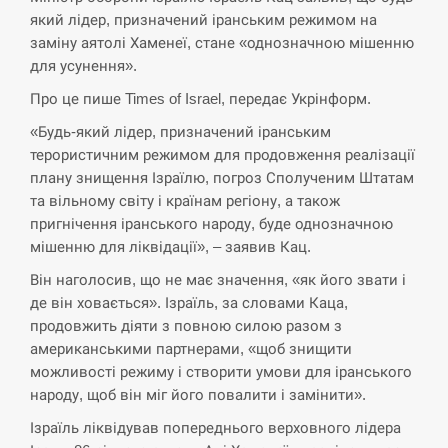
який лідер, призначений іранським режимом на
СЕРПЕНЬ
заміну аятолі Хаменеї, стане «однозначною мішенню
для усунення».
Экс-послу в США Стефанишиной вручили новое
14:53
подозрение и избирают меру…
Про це пише Times of Israel, передає Укрінформ.
«Будь-який лідер, призначений іранським
СЕРПЕНЬ
терористичним режимом для продовження реалізації
плану знищення Ізраїлю, погроз Сполученим Штатам
У Росії розгортається ракетний підрозділ КНДР –
14:40
Reuters
та вільному світу і країнам регіону, а також
пригнічення іранського народу, буде однозначною
СЕРПЕНЬ
мішенню для ліквідації», – заявив Кац.
Він наголосив, що не має значення, «як його звати і
Поставки ракет для ПВО сократились втрое,
де він ховається». Ізраїль, за словами Каца,
14:23
хотя у партнеров они…
продовжить діяти з повною силою разом з
американськими партнерами, «щоб знищити
СЕРПЕНЬ
можливості режиму і створити умови для іранського
народу, щоб він міг його повалити і замінити».
У Румунії затоплять чотири баржі для
14:10
збільшення потоку води до…
Ізраїль ліквідував попереднього верховного лідера