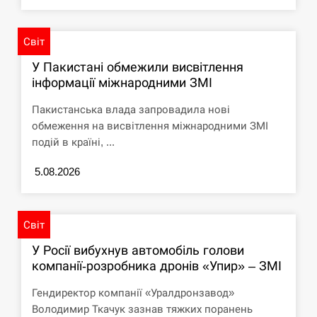
СЕРПЕНЬ
Світ
Под огнем “Эпицентр”, ROZETKA и “Новая
11:53
У Пакистані обмежили висвітлення
почта”: что известно об…
інформації міжнародними ЗМІ
СЕРПЕНЬ
Пакистанська влада запровадила нові
обмеження на висвітлення міжнародними ЗМІ
У зоопарку Токіо через спеку загинули три
подій в країні, ...
11:40
левиці
5.08.2026
СЕРПЕНЬ
Россияне ударили “Бардеролями” по Харькову,
11:23
Світ
есть пострадавшие
У Росії вибухнув автомобіль голови
ЩЕ...
компанії-розробника дронів «Упир» – ЗМІ
Гендиректор компанії «Уралдронзавод»
Володимир Ткачук зазнав тяжких поранень