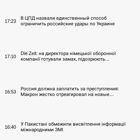
СЕРПЕНЬ
В ЦПД назвали единственный способ
17:23
ограничить российские удары по Украине
СЕРПЕНЬ
Die Zeit: на директора німецької оборонної
17:10
компанії готували замах, підозрюють…
СЕРПЕНЬ
Россия должна заплатить за преступления:
16:53
Макрон жестко отреагировал на новые…
СЕРПЕНЬ
У Пакистані обмежили висвітлення інформації
16:40
міжнародними ЗМІ