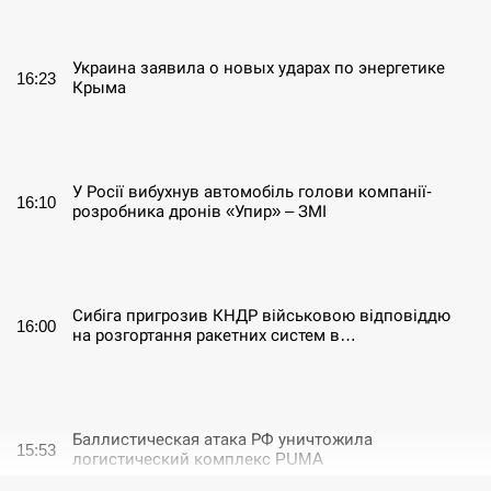
СЕРПЕНЬ
Украина заявила о новых ударах по энергетике
16:23
Крыма
СЕРПЕНЬ
У Росії вибухнув автомобіль голови компанії-
16:10
розробника дронів «Упир» – ЗМІ
СЕРПЕНЬ
Сибіга пригрозив КНДР військовою відповіддю
16:00
на розгортання ракетних систем в…
СЕРПЕНЬ
Баллистическая атака РФ уничтожила
15:53
логистический комплекс PUMA