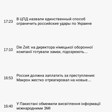
СЕРПЕНЬ
В ЦПД назвали единственный способ
17:23
ограничить российские удары по Украине
СЕРПЕНЬ
Die Zeit: на директора німецької оборонної
17:10
компанії готували замах, підозрюють…
СЕРПЕНЬ
Россия должна заплатить за преступления:
16:53
Макрон жестко отреагировал на новые…
СЕРПЕНЬ
У Пакистані обмежили висвітлення інформації
16:40
міжнародними ЗМІ