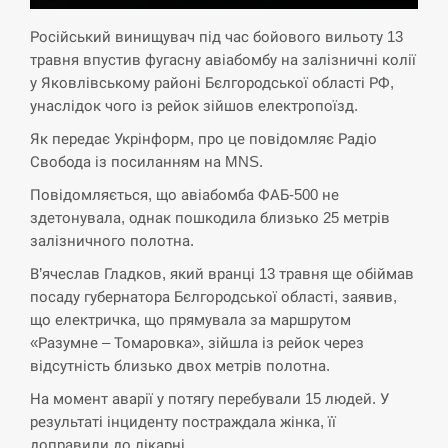
Російський винищувач під час бойового вильоту 13
СЕРПЕНЬ
травня впустив фугасну авіабомбу на залізничні колії
у Яковлівському районі Бєлгородської області РФ,
Экс-послу в США Стефанишиной вручили новое
14:53
подозрение и избирают меру…
унаслідок чого із рейок зійшов електропоїзд.
Як передає Укрінформ, про це повідомляє Радіо
СЕРПЕНЬ
Свобода із посиланням на MNS.
Повідомляється, що авіабомба ФАБ-500 не
У Росії розгортається ракетний підрозділ КНДР –
14:40
здетонувала, однак пошкодила близько 25 метрів
Reuters
залізничного полотна.
СЕРПЕНЬ
В’ячеслав Гладков, який вранці 13 травня ще обіймав
посаду губернатора Бєлгородської області, заявив,
Поставки ракет для ПВО сократились втрое,
що електричка, що прямувала за маршрутом
14:23
хотя у партнеров они…
«Разумне – Томаровка», зійшла із рейок через
відсутність близько двох метрів полотна.
СЕРПЕНЬ
На момент аварії у потягу перебували 15 людей. У
результаті інциденту постраждала жінка, її
У Румунії затоплять чотири баржі для
14:10
збільшення потоку води до…
доправили до лікарні.