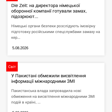
циклоспорозу, захворіли понад 10 тисяч…
Die Zeit: на директора німецької
оборонної компанії готували замах,
СЕРПЕНЬ
підозрюют...
Под огнем “Эпицентр”, ROZETKA и “Новая
Німецькі органи безпеки розслідують імовірну
11:53
почта”: что известно об…
підготовку російськими спецслужбами замаху на
кер...
СЕРПЕНЬ
5.08.2026
У зоопарку Токіо через спеку загинули три
11:40
левиці
Світ
СЕРПЕНЬ
У Пакистані обмежили висвітлення
інформації міжнародними ЗМІ
Россияне ударили “Бардеролями” по Харькову,
11:23
есть пострадавшие
Пакистанська влада запровадила нові
обмеження на висвітлення міжнародними ЗМІ
ЩЕ...
подій в країні, ...