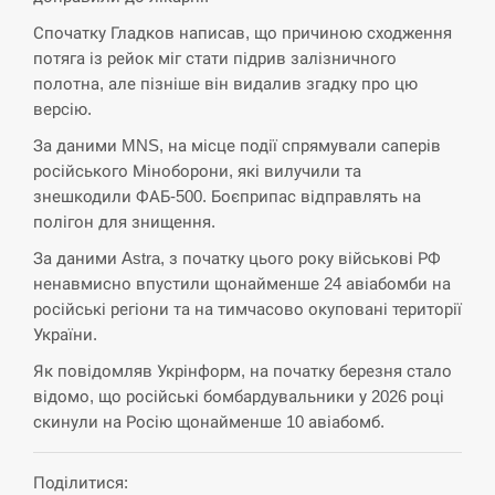
Спочатку Гладков написав, що причиною сходження
СЕРПЕНЬ
потяга із рейок міг стати підрив залізничного
полотна, але пізніше він видалив згадку про цю
В Москве пожаловались на “кратный рост” атак
версію.
13:53
дронов Украины
За даними MNS, на місце події спрямували саперів
російського Міноборони, які вилучили та
СЕРПЕНЬ
знешкодили ФАБ-500. Боєприпас відправлять на
полігон для знищення.
Біля українського літака в аеропорту Лейпцига
13:40
виявили дрон, ймовірно, з…
За даними Astra, з початку цього року військові РФ
ненавмисно впустили щонайменше 24 авіабомби на
СЕРПЕНЬ
російські регіони та на тимчасово окуповані території
України.
“Они должны быть уничтожены”: в МИДе
13:23
ответили, как отреагируют на…
Як повідомляв Укрінформ, на початку березня стало
відомо, що російські бомбардувальники у 2026 році
СЕРПЕНЬ
скинули на Росію щонайменше 10 авіабомб.
Тайвань проводить найбільші військові
Поділитися:
13:10