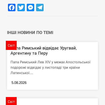
навчання на тлі загрози вторгнення з…
Facebook
Twitter
Messenger
Telegram
СЕРПЕНЬ
США обсуждают лицензии на Patriot для
12:53
Украины, несмотря на сомнения…
ІНШІ НОВИНИ ПО ТЕМІ
СЕРПЕНЬ
Світ
Папа Римський відвідає Уругвай,
Латвія готова направити до 20 військових для
12:40
Аргентину та Перу
розблокування Ормузької протоки
Папа Римський Лев XIV у межах Апостольської
СЕРПЕНЬ
подорожі відвідає у листопаді три країни
Латинської…
Силы обороны поразили российскую
12:23
переправу, склады и другие важные объекты…
5.08.2026
СЕРПЕНЬ
Світ
У США зафіксували рекордний спалах
12:10