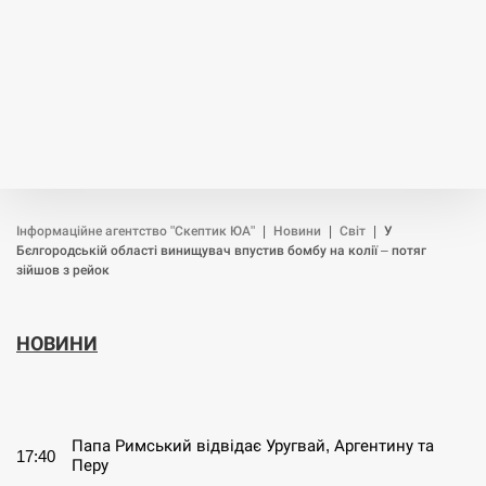
Інформаційне агентство "Скептик ЮА"
|
Новини
|
Світ
|
У
Бєлгородській області винищувач впустив бомбу на колії – потяг
зійшов з рейок
НОВИНИ
СЕРПЕНЬ
Папа Римський відвідає Уругвай, Аргентину та
17:40
Перу