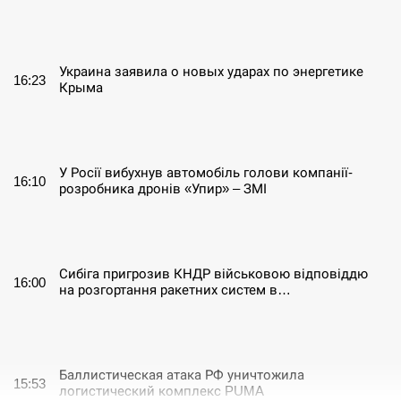
СЕРПЕНЬ
Украина заявила о новых ударах по энергетике
16:23
Крыма
СЕРПЕНЬ
У Росії вибухнув автомобіль голови компанії-
16:10
розробника дронів «Упир» – ЗМІ
СЕРПЕНЬ
Сибіга пригрозив КНДР військовою відповіддю
16:00
на розгортання ракетних систем в…
СЕРПЕНЬ
Баллистическая атака РФ уничтожила
15:53
логистический комплекс PUMA