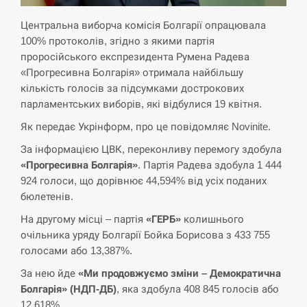
Центральна виборча комісія Болгарії опрацювала
СЕРПЕНЬ
100% протоколів, згідно з якими партія
проросійського експрезидента Румена Радева
Экс-послу в США Стефанишиной вручили новое
14:53
подозрение и избирают меру…
«Прогресивна Болгарія» отримала найбільшу
кількість голосів за підсумками дострокових
СЕРПЕНЬ
парламентських виборів, які відбулися 19 квітня.
Як передає Укрінформ, про це повідомляє Novinite.
У Росії розгортається ракетний підрозділ КНДР –
14:40
За інформацією ЦВК, переконливу перемогу здобула
Reuters
«Прогресивна Болгарія»
. Партія Радева здобула 1 444
924 голоси, що дорівнює 44,594% від усіх поданих
СЕРПЕНЬ
бюлетенів.
Поставки ракет для ПВО сократились втрое,
На другому місці – партія
«ГЕРБ»
колишнього
14:23
хотя у партнеров они…
очільника уряду Болгарії Бойка Борисова з 433 755
голосами або 13,387%.
СЕРПЕНЬ
За нею йде
«Ми продовжуємо зміни – Демократична
Болгарія» (НДП-ДБ)
, яка здобула 408 845 голосів або
У Румунії затоплять чотири баржі для
14:10
збільшення потоку води до…
12,618%.