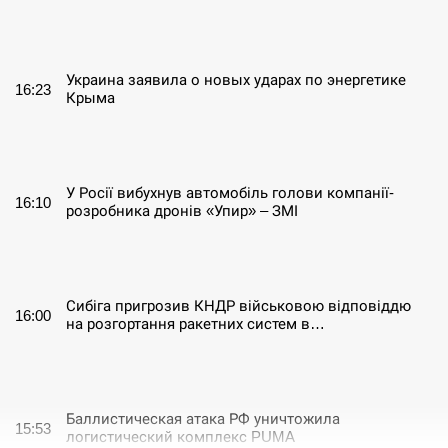
СЕРПЕНЬ
Украина заявила о новых ударах по энергетике
16:23
Крыма
СЕРПЕНЬ
У Росії вибухнув автомобіль голови компанії-
16:10
розробника дронів «Упир» – ЗМІ
СЕРПЕНЬ
Сибіга пригрозив КНДР військовою відповіддю
16:00
на розгортання ракетних систем в…
СЕРПЕНЬ
Баллистическая атака РФ уничтожила
15:53
логистический комплекс PUMA