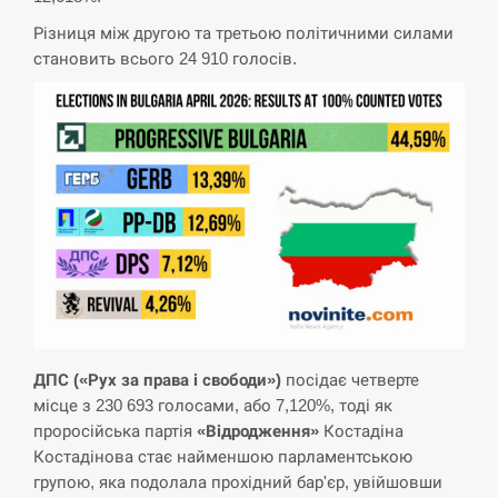
Різниця між другою та третьою політичними силами
СЕРПЕНЬ
становить всього 24 910 голосів.
В Москве пожаловались на “кратный рост” атак
13:53
дронов Украины
СЕРПЕНЬ
Біля українського літака в аеропорту Лейпцига
13:40
виявили дрон, ймовірно, з…
СЕРПЕНЬ
“Они должны быть уничтожены”: в МИДе
13:23
ответили, как отреагируют на…
ДПС («Рух за права і свободи»)
посідає четверте
місце з 230 693 голосами, або 7,120%, тоді як
СЕРПЕНЬ
проросійська партія
«Відродження»
Костадіна
Костадінова стає найменшою парламентською
Тайвань проводить найбільші військові
групою, яка подолала прохідний бар'єр, увійшовши
13:10