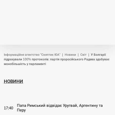
Інформаційне агентство "Скептик ЮА"
|
Новини
|
Світ
|
У Болгарії
підрахували 100% протоколів: партія проросійського Радева здобуває
монобільшість у парламенті
НОВИНИ
СЕРПЕНЬ
Папа Римський відвідає Уругвай, Аргентину та
17:40
Перу