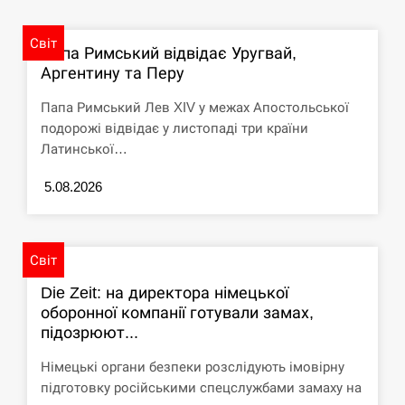
циклоспорозу, захворіли понад 10 тисяч…
Світ
СЕРПЕНЬ
Папа Римський відвідає Уругвай,
Аргентину та Перу
Под огнем “Эпицентр”, ROZETKA и “Новая
11:53
почта”: что известно об…
Папа Римський Лев XIV у межах Апостольської
подорожі відвідає у листопаді три країни
СЕРПЕНЬ
Латинської…
5.08.2026
У зоопарку Токіо через спеку загинули три
11:40
левиці
СЕРПЕНЬ
Світ
Die Zeit: на директора німецької
Россияне ударили “Бардеролями” по Харькову,
11:23
есть пострадавшие
оборонної компанії готували замах,
підозрюют...
ЩЕ...
Німецькі органи безпеки розслідують імовірну
підготовку російськими спецслужбами замаху на