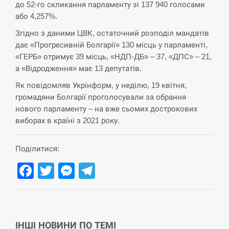
навчання на тлі загрози вторгнення з…
до 52-го скликання парламенту зі 137 940 голосами
або 4,257%.
СЕРПЕНЬ
Згідно з даними ЦВК, остаточний розподіл мандатів
дає «Прогресивній Болгарії» 130 місць у парламенті,
США обсуждают лицензии на Patriot для
12:53
«ГЕРБ» отримує 39 місць, «НДП-ДБ» – 37, «ДПС» – 21,
Украины, несмотря на сомнения…
а «Відродження» має 13 депутатів.
СЕРПЕНЬ
Як повідомляв Укрінформ, у неділю, 19 квітня,
громадяни Болгарії проголосували за обрання
Латвія готова направити до 20 військових для
нового парламенту – на вже сьомих дострокових
12:40
розблокування Ормузької протоки
виборах в країні з 2021 року.
СЕРПЕНЬ
Поділитися:
Силы обороны поразили российскую
Facebook
Twitter
Messenger
Telegram
12:23
переправу, склады и другие важные объекты…
СЕРПЕНЬ
У США зафіксували рекордний спалах
ІНШІ НОВИНИ ПО ТЕМІ
12:10