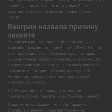
освобождения, а также готовит дальнейшие
В Москве пожаловались на “кратный рост” атак
13:53
действия, в том числе на уровне Европейского
дронов Украины
Союза.
СЕРПЕНЬ
Венгрия назвала причину
захвата
Біля українського літака в аеропорту Лейпцига
13:40
виявили дрон, ймовірно, з…
По информации Национальной налоговой и
таможенной администрации Венгрии (NAV), 5 марта
СЕРПЕНЬ
2026 года семь граждан Украины, среди которых
бывший генерал украинской разведки, а также два
“Они должны быть уничтожены”: в МИДе
бронированных инкассатора, были задержаны при
13:23
ответили, как отреагируют на…
перевозке из Австрии в Украину примерно 40
миллионов долларов, 35 миллионов евро и 9
СЕРПЕНЬ
килограммов золота.
В NAV заявили, что “проводят уголовное
Тайвань проводить найбільші військові
13:10
производство по подозрению в отмывании денег”.
навчання на тлі загрози вторгнення з…
В ведомстве сообщили, что якобы “сразу же
СЕРПЕНЬ
сообщила о начале процедуры украинскую