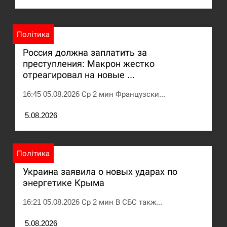
Под огнем “Эпицентр”, ROZETKA и “Новая
11:53
почта”: что известно об…
Політика
СЕРПЕНЬ
Россия должна заплатить за
преступления: Макрон жестко
отреагировал на новые ...
У зоопарку Токіо через спеку загинули три
11:40
левиці
16:45 05.08.2026 Ср 2 мин Французски...
СЕРПЕНЬ
5.08.2026
Россияне ударили “Бардеролями” по Харькову,
11:23
есть пострадавшие
Політика
ЩЕ...
Украина заявила о новых ударах по
энергетике Крыма
16:21 05.08.2026 Ср 2 мин В СБС такж...
5.08.2026