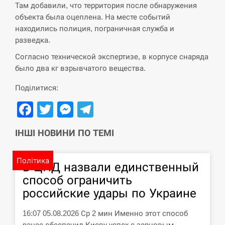
Там добавили, что территория после обнаружения
Поставки ракет для ПВО сократились
объекта была оцеплена. На месте событий
14:23
втрое, хотя у партнеров они…
находились полиция, пограничная служба и
разведка.
СЕРПЕНЬ
Согласно технической экспертизе, в корпусе снаряда
было два кг взрывчатого вещества.
У Румунії затоплять чотири баржі для
14:10
збільшення потоку води до…
Поділитися:
Facebook
Twitter
Messenger
Telegram
СЕРПЕНЬ
В Москве пожаловались на “кратный
ІНШІ НОВИНИ ПО ТЕМІ
13:53
рост” атак дронов Украины
Політика
СЕРПЕНЬ
В ЦПД назвали единственный
способ ограничить
Біля українського літака в аеропорту
российские удары по Украине
13:40
Лейпцига виявили дрон, ймовірно, з…
16:07 05.08.2026 Ср 2 мин Именно этот способ
СЕРПЕНЬ
ранее обеспечил Киеву успех с зерновым…