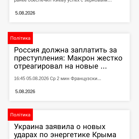
“Они должны быть уничтожены”: в
5.08.2026
13:23
МИДе ответили, как отреагируют на…
СЕРПЕНЬ
Політика
Россия должна заплатить за
Тайвань проводить найбільші військові
13:10
навчання на тлі загрози вторгнення з…
преступления: Макрон жестко
отреагировал на новые ...
СЕРПЕНЬ
16:45 05.08.2026 Ср 2 мин Французски...
США обсуждают лицензии на Patriot для
12:53
Украины, несмотря на сомнения…
5.08.2026
СЕРПЕНЬ
Політика
Латвія готова направити до 20
Украина заявила о новых
військових для розблокування
12:40
Ормузької протоки
ударах по энергетике Крыма