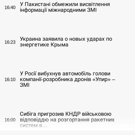
У Пакистані обмежили висвітлення
16:40
інформації міжнародними ЗМІ
СЕРПЕНЬ
Украина заявила о новых ударах по
16:23
энергетике Крыма
СЕРПЕНЬ
У Росії вибухнув автомобіль голови
компанії-розробника дронів «Упир» –
16:10
ЗМІ
СЕРПЕНЬ
Сибіга пригрозив КНДР військовою
відповіддю на розгортання ракетних
16:00
систем в…