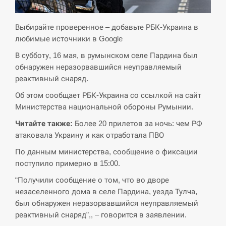
кризу –…
Выбирайте проверенное – добавьте РБК-Украина в
СЕРПЕНЬ
любимые источники в Google
В субботу, 16 мая, в румынском селе Пардина был
РФ провела новий раунд таємних
15:00
зустрічей з Європою щодо війни…
обнаружен неразорвавшийся неуправляемый
реактивный снаряд.
СЕРПЕНЬ
Об этом сообщает РБК-Украина со ссылкой на сайт
Министерства национальной обороны Румынии.
Экс-послу в США Стефанишиной
Читайте также:
Более 20 прилетов за ночь: чем РФ
вручили новое подозрение и избирают
14:53
меру…
атаковала Украину и как отработала ПВО
По данным министерства, сообщение о фиксации
СЕРПЕНЬ
поступило примерно в 15:00.
“Получили сообщение о том, что во дворе
У Росії розгортається ракетний підрозділ
14:40
незаселенного дома в селе Пардина, уезда Тулча,
КНДР – Reuters
был обнаружен неразорвавшийся неуправляемый
реактивный снаряд”,, – говорится в заявлении.
СЕРПЕНЬ