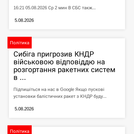
СЕРПЕНЬ
16:21 05.08.2026 Ср 2 мин В СБС такж...
5.08.2026
Силы обороны поразили российскую
переправу, склады и другие важные
12:23
объекты…
Політика
СЕРПЕНЬ
Сибіга пригрозив КНДР
військовою відповіддю на
У США зафіксували рекордний спалах
циклоспорозу, захворіли понад 10
12:10
розгортання ракетних систем
тисяч…
в ...
СЕРПЕНЬ
Підпишіться на нас в Google Якщо пускові
установки балістичних ракет з КНДР буду...
Под огнем “Эпицентр”, ROZETKA и
11:53
“Новая почта”: что известно об…
5.08.2026
СЕРПЕНЬ
Політика