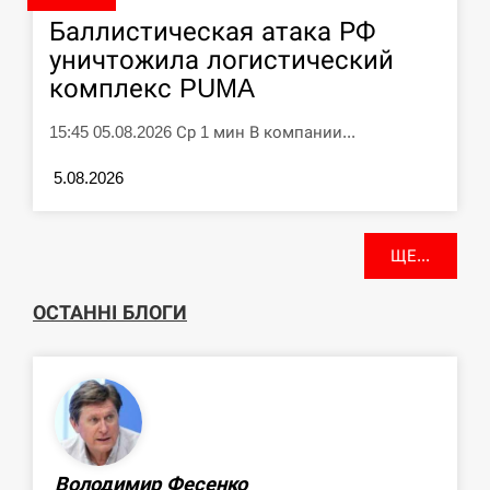
У зоопарку Токіо через спеку загинули
11:40
Баллистическая атака РФ
три левиці
уничтожила логистический
СЕРПЕНЬ
комплекс PUMA
15:45 05.08.2026 Ср 1 мин В компании...
Россияне ударили “Бардеролями” по
11:23
Харькову, есть пострадавшие
5.08.2026
ЩЕ...
ЩЕ...
ОСТАННІ БЛОГИ
Володимир Фесенко