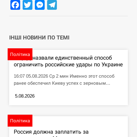
Facebook
Twitter
Messenger
Telegram
СЕРПЕНЬ
Под огнем “Эпицентр”, ROZETKA и “Новая
11:53
почта”: что известно об…
ІНШІ НОВИНИ ПО ТЕМІ
СЕРПЕНЬ
Політика
В ЦПД назвали единственный способ
У зоопарку Токіо через спеку загинули три
11:40
ограничить российские удары по Украине
левиці
16:07 05.08.2026 Ср 2 мин Именно этот способ
СЕРПЕНЬ
ранее обеспечил Киеву успех с зерновым…
Россияне ударили “Бардеролями” по Харькову,
5.08.2026
11:23
есть пострадавшие
ЩЕ...
Політика
Россия должна заплатить за