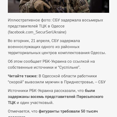
СЕРПЕНЬ
Экс-послу в США Стефанишиной вручили новое
Иллюстративное фото: СБУ задержала восьмерых
14:53
подозрение и избирают меру…
представителей ТЦК в Одессе
(facebook.com_SecurSerUkraine)
СЕРПЕНЬ
Во вторник, 21 апреля, СБУ задержала
военнослужащих одного из районных
У Росії розгортається ракетний підрозділ КНДР –
14:40
Reuters
территориальных центров комплектования Одессы.
Об этом сообщает РБК-Украина со ссылкой на
СЕРПЕНЬ
собственные источники и “Суспільне”.
Читайте также:
В Одесской области работники
Поставки ракет для ПВО сократились втрое,
14:23
“скорой” вывозили мужчин в Приднестровье, – СБУ
хотя у партнеров они…
Источники РБК-Украина рассказали, что
были
СЕРПЕНЬ
задержаны восемь представителей Пересыпского
ТЦК
и один участковый.
У Румунії затоплять чотири баржі для
14:10
Отмечается, что
фигуранты требовали 50 тысяч
збільшення потоку води до…