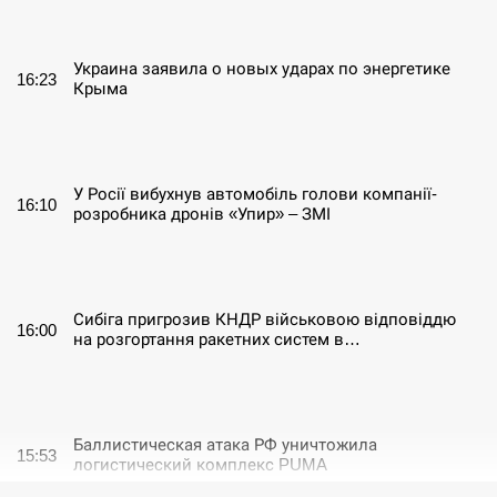
СЕРПЕНЬ
Украина заявила о новых ударах по энергетике
16:23
Крыма
СЕРПЕНЬ
У Росії вибухнув автомобіль голови компанії-
16:10
розробника дронів «Упир» – ЗМІ
СЕРПЕНЬ
Сибіга пригрозив КНДР військовою відповіддю
16:00
на розгортання ракетних систем в…
СЕРПЕНЬ
Баллистическая атака РФ уничтожила
15:53
логистический комплекс PUMA