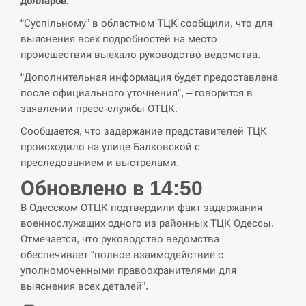
долларов.
СЕРПЕНЬ
“Суспільному” в областном ТЦК сообщили, что для
выяснения всех подробностей на место
В Москве пожаловались на “кратный рост” атак
происшествия выехало руководство ведомства.
13:53
дронов Украины
“Дополнительная информация будет предоставлена
после официального уточнения”, – говорится в
СЕРПЕНЬ
заявлении пресс-службы ОТЦК.
Біля українського літака в аеропорту Лейпцига
Сообщается, что задержание представителей ТЦК
13:40
виявили дрон, ймовірно, з…
происходило на улице Балковской с
преследованием и выстрелами.
СЕРПЕНЬ
Обновлено в 14:50
“Они должны быть уничтожены”: в МИДе
В Одесском ОТЦК подтвердили факт задержания
13:23
ответили, как отреагируют на…
военнослужащих одного из районных ТЦК Одессы.
Отмечается, что руководство ведомства
СЕРПЕНЬ
обеспечивает “полное взаимодействие с
уполномоченными правоохранителями для
Тайвань проводить найбільші військові
выяснения всех деталей”.
13:10
навчання на тлі загрози вторгнення з…