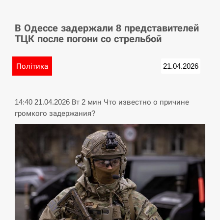
СЕРПЕНЬ
В Одессе задержали 8 представителей
У Німеччині удар блискавки розділив навпіл
15:40
ТЦК после погони со стрельбой
місто в Баварії
СЕРПЕНЬ
Політика
21.04.2026
Пытки военнообязанного на Закарпатье:
15:23
работнику ТЦК грозит тюрьма
14:40 21.04.2026 Вт 2 мин Что известно о причине
громкого задержания?
СЕРПЕНЬ
Іспанія попросила партнерів не критикувати
15:10
Марокко через міграційну кризу –…
СЕРПЕНЬ
РФ провела новий раунд таємних зустрічей з
15:00
Європою щодо війни…