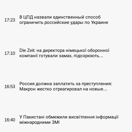
СЕРПЕНЬ
В ЦПД назвали единственный способ
17:23
ограничить российские удары по Украине
СЕРПЕНЬ
Die Zeit: на директора німецької оборонної
17:10
компанії готували замах, підозрюють…
СЕРПЕНЬ
Россия должна заплатить за преступления:
16:53
Макрон жестко отреагировал на новые…
СЕРПЕНЬ
У Пакистані обмежили висвітлення інформації
16:40
міжнародними ЗМІ