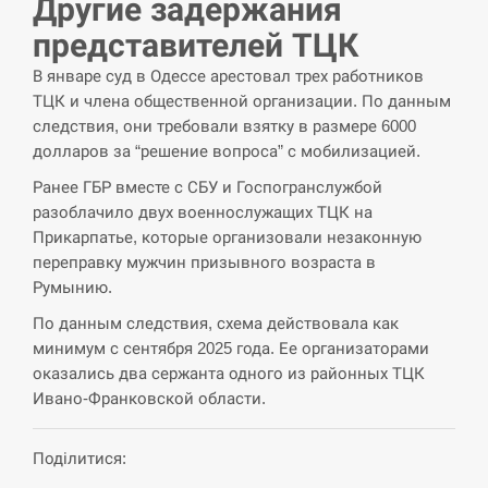
Другие задержания
СЕРПЕНЬ
представителей ТЦК
В январе суд в Одессе арестовал трех работников
США обсуждают лицензии на Patriot для
12:53
ТЦК и члена общественной организации. По данным
Украины, несмотря на сомнения…
следствия, они требовали взятку в размере 6000
долларов за “решение вопроса” с мобилизацией.
СЕРПЕНЬ
Ранее ГБР вместе с СБУ и Госпогранслужбой
Латвія готова направити до 20 військових для
разоблачило двух военнослужащих ТЦК на
12:40
розблокування Ормузької протоки
Прикарпатье, которые организовали незаконную
переправку мужчин призывного возраста в
СЕРПЕНЬ
Румынию.
По данным следствия, схема действовала как
Силы обороны поразили российскую
12:23
минимум с сентября 2025 года. Ее организаторами
переправу, склады и другие важные объекты…
оказались два сержанта одного из районных ТЦК
Ивано-Франковской области.
СЕРПЕНЬ
У США зафіксували рекордний спалах
Поділитися:
12:10
циклоспорозу, захворіли понад 10 тисяч…