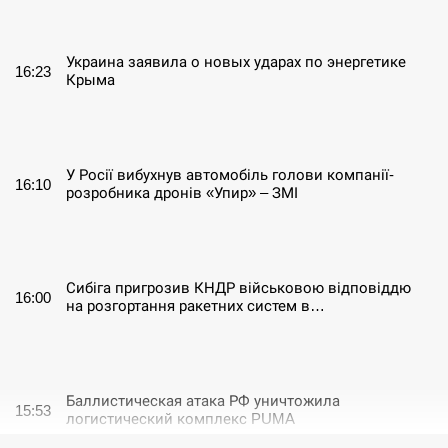
СЕРПЕНЬ
Украина заявила о новых ударах по энергетике
16:23
Крыма
СЕРПЕНЬ
У Росії вибухнув автомобіль голови компанії-
16:10
розробника дронів «Упир» – ЗМІ
СЕРПЕНЬ
Сибіга пригрозив КНДР військовою відповіддю
16:00
на розгортання ракетних систем в…
СЕРПЕНЬ
Баллистическая атака РФ уничтожила
15:53
логистический комплекс PUMA