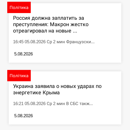
Політика
СЕРПЕНЬ
Россия должна заплатить за
преступления: Макрон жестко
Под огнем “Эпицентр”, ROZETKA и “Новая
11:53
почта”: что известно об…
отреагировал на новые ...
16:45 05.08.2026 Ср 2 мин Французски...
СЕРПЕНЬ
5.08.2026
У зоопарку Токіо через спеку загинули три
11:40
левиці
СЕРПЕНЬ
Політика
Украина заявила о новых ударах по
Россияне ударили “Бардеролями” по Харькову,
энергетике Крыма
11:23
есть пострадавшие
16:21 05.08.2026 Ср 2 мин В СБС такж...
ЩЕ...
5.08.2026