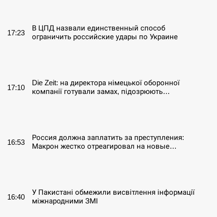
СЕРПЕНЬ
В ЦПД назвали единственный способ
17:23
ограничить российские удары по Украине
СЕРПЕНЬ
Die Zeit: на директора німецької оборонної
17:10
компанії готували замах, підозрюють…
СЕРПЕНЬ
Россия должна заплатить за преступления:
16:53
Макрон жестко отреагировал на новые…
СЕРПЕНЬ
У Пакистані обмежили висвітлення інформації
16:40
міжнародними ЗМІ