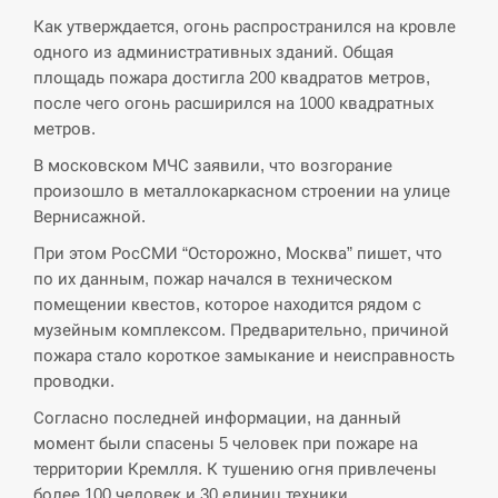
Как утверждается, огонь распространился на кровле
СЕРПЕНЬ
одного из административных зданий. Общая
площадь пожара достигла 200 квадратов метров,
В Москве пожаловались на “кратный рост” атак
13:53
дронов Украины
после чего огонь расширился на 1000 квадратных
метров.
СЕРПЕНЬ
В московском МЧС заявили, что возгорание
произошло в металлокаркасном строении на улице
Біля українського літака в аеропорту Лейпцига
Вернисажной.
13:40
виявили дрон, ймовірно, з…
При этом РосСМИ “Осторожно, Москва” пишет, что
по их данным, пожар начался в техническом
СЕРПЕНЬ
помещении квестов, которое находится рядом с
музейным комплексом. Предварительно, причиной
“Они должны быть уничтожены”: в МИДе
13:23
ответили, как отреагируют на…
пожара стало короткое замыкание и неисправность
проводки.
СЕРПЕНЬ
Согласно последней информации, на данный
момент были спасены 5 человек при пожаре на
Тайвань проводить найбільші військові
территории Кремлля. К тушению огня привлечены
13:10
навчання на тлі загрози вторгнення з…
более 100 человек и 30 единиц техники.