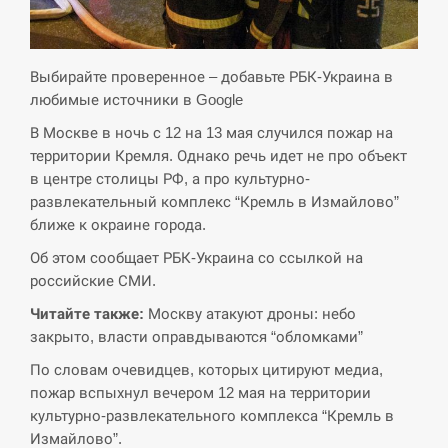
СЕРПЕНЬ
Экс-послу в США Стефанишиной вручили новое
Выбирайте проверенное – добавьте РБК-Украина в
14:53
подозрение и избирают меру…
любимые источники в Google
В Москве в ночь с 12 на 13 мая случился пожар на
СЕРПЕНЬ
территории Кремля. Однако речь идет не про объект
в центре столицы РФ, а про культурно-
У Росії розгортається ракетний підрозділ КНДР –
14:40
Reuters
развлекательный комплекс “Кремль в Измайлово”
ближе к окраине города.
СЕРПЕНЬ
Об этом сообщает РБК-Украина со ссылкой на
российские СМИ.
Поставки ракет для ПВО сократились втрое,
14:23
Читайте также:
Москву атакуют дроны: небо
хотя у партнеров они…
закрыто, власти оправдываются “обломками”
СЕРПЕНЬ
По словам очевидцев, которых цитируют медиа,
пожар вспыхнул вечером 12 мая на территории
У Румунії затоплять чотири баржі для
культурно-развлекательного комплекса “Кремль в
14:10
збільшення потоку води до…
Измайлово”.