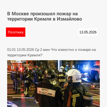
СЕРПЕНЬ
В Москве произошел пожар на
У Німеччині удар блискавки розділив навпіл
15:40
территории Кремля в Измайлово
місто в Баварії
СЕРПЕНЬ
Політика
13.05.2026
Пытки военнообязанного на Закарпатье:
15:23
работнику ТЦК грозит тюрьма
01:01 13.05.2026 Ср 2 мин Что известно о пожаре на
территории Кремля?
СЕРПЕНЬ
Іспанія попросила партнерів не критикувати
15:10
Марокко через міграційну кризу –…
СЕРПЕНЬ
РФ провела новий раунд таємних зустрічей з
15:00
Європою щодо війни…