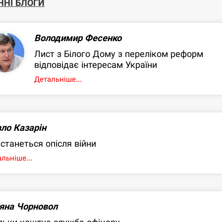
ННІ БЛОГИ
Володимир Фесенко
Лист з Білого Дому з переліком реформ
відповідає інтересам України
Детальніше...
ло Казарін
станеться опісля війни
льніше...
яна Чорновол