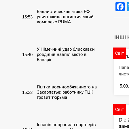
Баллистическая атака РФ
уничтожила логистический
15:53
комплекс PUMA
СЕРПЕНЬ
ІНШІ
У Німеччині удар блискавки
Світ
розділив навпіл місто в
15:40
Пап
Баварії
Папа
СЕРПЕНЬ
лист
5.08
Пытки военнообязанного на
Закарпатье: работнику ТЦК
15:23
грозит тюрьма
Світ
СЕРПЕНЬ
Die 
Іспанія попросила партнерів
зама