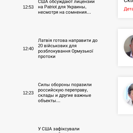
Скі
США обсуждают лицензии
на Patriot для Украины,
12:53
Дета
несмотря на сомнения…
СЕРПЕНЬ
Латвія готова направити до
20 військових для
12:40
розблокування Ормузької
протоки
СЕРПЕНЬ
Силы обороны поразили
российскую переправу,
12:23
склады и другие важные
объекты…
СЕРПЕНЬ
У США зафіксували