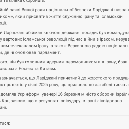
а та кілька охоронців.
ійній заяві Вищої ради національної безпеки Ларіджані назва
иком», який присвятив життя служінню Ірану та Ісламській
ції.
ий Ларіджані обіймав ключові державні посади: був командув
у вартових ісламської революції під час війни з Іраком, керув
ним телеканалом Ірану, а також Верховною радою національ
и, двічі очолював парламент.
того, він був головним ядерним перемовником від Ірану, брав 
говорах з Росією та Китаєм.
зазначається, що Ларіджані причетний до жорстокого приду
х протестів у січні 2025 року, що призвело до загибелі тисяч 
ідомляв Укрінформ, увечері 16 березня міністр оборони Ізраїл
 Кац заявив, що в результаті авіаудару, в Ірані ліквідовано
ані.
тися: