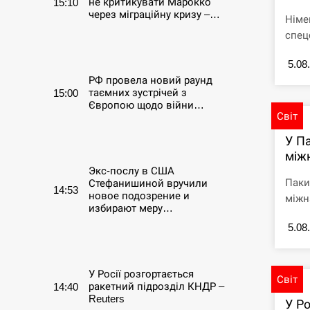
не критикувати Марокко
15:10
через міграційну кризу –…
Німе
спец
СЕРПЕНЬ
5.08
РФ провела новий раунд
таємних зустрічей з
15:00
Європою щодо війни…
Світ
СЕРПЕНЬ
У П
між
Экс-послу в США
Паки
Стефанишиной вручили
14:53
новое подозрение и
міжна
избирают меру…
5.08
СЕРПЕНЬ
У Росії розгортається
Світ
ракетний підрозділ КНДР –
14:40
Reuters
У Ро