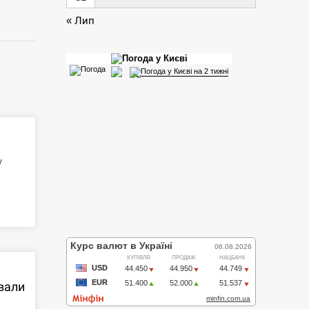
« Лип
у
ували