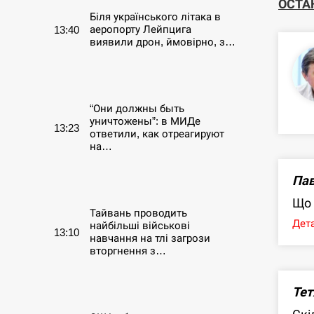
ОСТА
Біля українського літака в
аеропорту Лейпцига
13:40
виявили дрон, ймовірно, з…
СЕРПЕНЬ
“Они должны быть
уничтожены”: в МИДе
13:23
ответили, как отреагируют
на…
СЕРПЕНЬ
Пав
Що 
Тайвань проводить
Дета
найбільші військові
13:10
навчання на тлі загрози
вторгнення з…
СЕРПЕНЬ
Тет