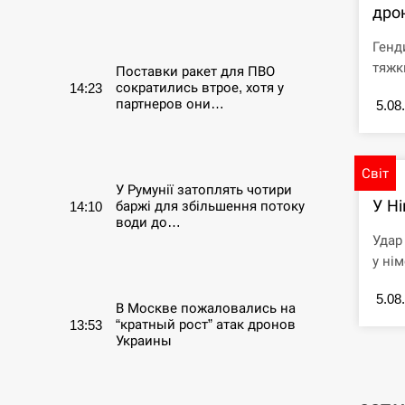
дро
СЕРПЕНЬ
Генд
тяжк
Поставки ракет для ПВО
сократились втрое, хотя у
14:23
партнеров они…
5.08
СЕРПЕНЬ
Світ
У Румунії затоплять чотири
У Ні
баржі для збільшення потоку
14:10
води до…
Удар
у нім
СЕРПЕНЬ
5.08
В Москве пожаловались на
“кратный рост” атак дронов
13:53
Украины
СЕРПЕНЬ