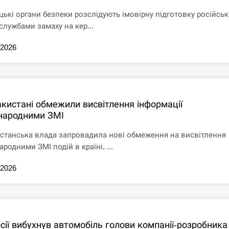
цькі органи безпеки розслідують імовірну підготовку російсь
службами замаху на кер...
.2026
акистані обмежили висвітлення інформації
народними ЗМІ
станська влада запровадила нові обмеження на висвітлення
родними ЗМІ подій в країні, ...
.2026
сії вибухнув автомобіль голови компанії-розробника