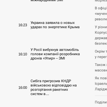
Мортез
В офіц
СЕРПЕНЬ
«мучен
револю
Украина заявила о новых
16:23
У різн
ударах по энергетике Крыма
Корпус
держав
СЕРПЕНЬ
безпек
У Росії вибухнув автомобіль
Окрім 
голови компанії-розробника
16:10
у пере
дронів «Упир» – ЗМІ
Також 
СЕРПЕНЬ
масови
Як пов
Сибіга пригрозив КНДР
Ісраель
військовою відповіддю на
16:00
Ларідж
розгортання ракетних
систем в…
Поділи
СЕРПЕНЬ