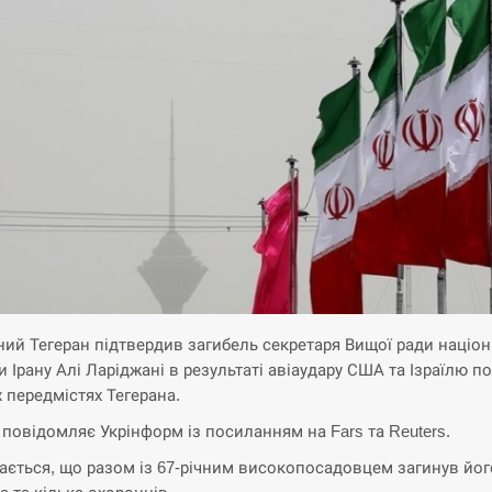
ний Тегеран підтвердив загибель секретаря Вищої ради націон
и Ірану Алі Ларіджані в результаті авіаудару США та Ізраїлю по
х передмістях Тегерана.
 повідомляє Укрінформ із посиланням на Fars та Reuters.
ається, що разом із 67-річним високопосадовцем загинув йог