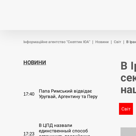
Новини
Війна
Політика
Інформаційне агентство "Скептик ЮА"
|
Новини
|
Світ
|
В Іра
НОВИНИ
В 
се
СЕРПЕНЬ
на
Папа Римський відвідає
17:40
Уругвай, Аргентину та Перу
Світ
СЕРПЕНЬ
В ЦПД назвали
единственный способ
17:23