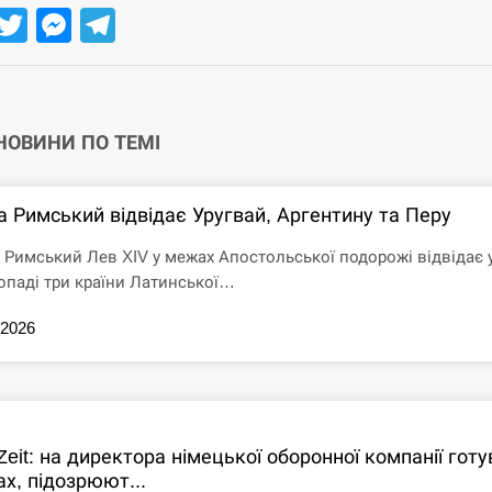
Facebook
Twitter
Messenger
Telegram
 НОВИНИ ПО ТЕМІ
а Римський відвідає Уругвай, Аргентину та Перу
 Римський Лев XIV у межах Апостольської подорожі відвідає 
опаді три країни Латинської…
.2026
Zeit: на директора німецької оборонної компанії гот
х, підозрюют...