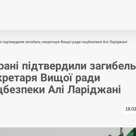
Економіка
Світ
Спор
ні підтвердили загибель секретаря Вищої ради нацбезпеки Алі Ларіджані
Ірані підтвердили загибель
кретаря Вищої ради
цбезпеки Алі Ларіджані
18.0