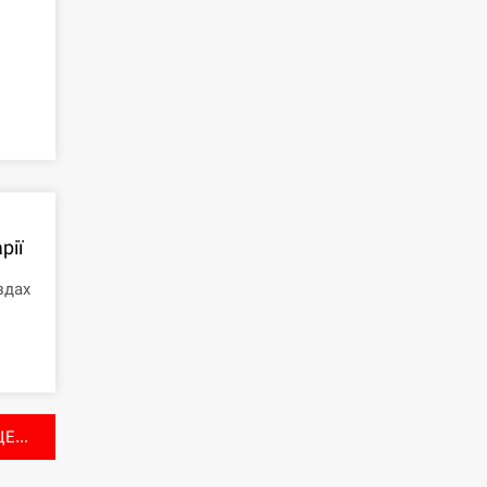
рії
здах
Е...