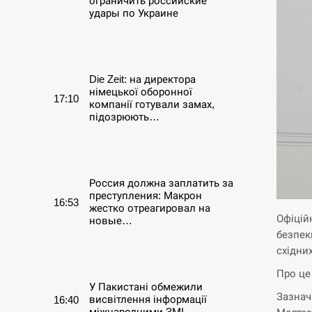
ограничить российские
удары по Украине
СЕРПЕНЬ
Die Zeit: на директора
німецької оборонної
17:10
компанії готували замах,
підозрюють…
СЕРПЕНЬ
Россия должна заплатить за
преступления: Макрон
16:53
жестко отреагировал на
Офіцій
новые…
безпек
східни
СЕРПЕНЬ
Про це
У Пакистані обмежили
Зазнач
висвітлення інформації
16:40
міжнародними ЗМІ