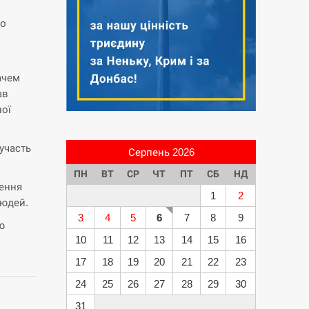
но
ачем
ав
ної
участь
Серпень 2026
ПН
ВТ
СР
ЧТ
ПТ
СБ
НД
шення
1
2
людей.
3
4
5
6
7
8
9
ю
10
11
12
13
14
15
16
17
18
19
20
21
22
23
24
25
26
27
28
29
30
31