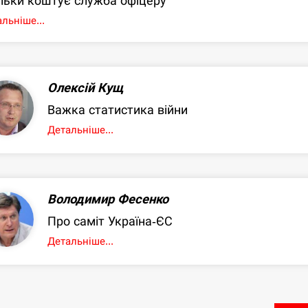
льки коштує служба офіцеру
льніше...
Олексій Кущ
Важка статистика війни
Детальніше...
Володимир Фесенко
Про саміт Україна-ЄС
Детальніше...