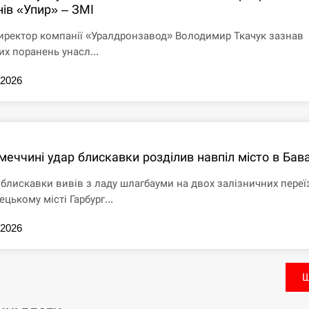
нів «Упир» – ЗМІ
иректор компанії «Уралдронзавод» Володимир Ткачук зазнав
их поранень унасл...
.2026
меччині удар блискавки розділив навпіл місто в Бава
 блискавки вивів з ладу шлагбауми на двох залізничних переї
ецькому місті Гарбург...
.2026
Щ