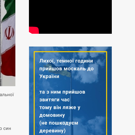
альної
о син