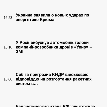
СЕРПЕНЬ
Украина заявила о новых ударах по
16:23
энергетике Крыма
СЕРПЕНЬ
У Росії вибухнув автомобіль голови
компанії-розробника дронів «Упир» –
16:10
ЗМІ
СЕРПЕНЬ
Сибіга пригрозив КНДР військовою
відповіддю на розгортання ракетних
16:00
систем в…
СЕРПЕНЬ
Баллистическая атака РФ уничтожила