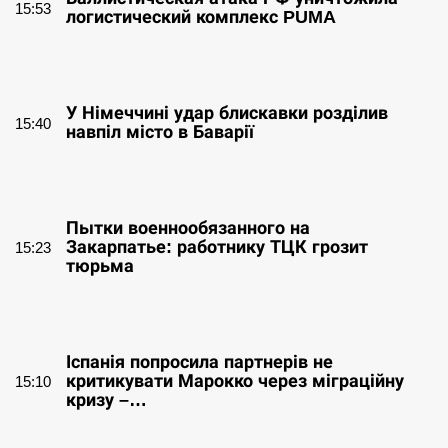
15:53
логистический комплекс PUMA
СЕРПЕНЬ
У Німеччині удар блискавки розділив
15:40
навпіл місто в Баварії
СЕРПЕНЬ
Пытки военнообязанного на
Закарпатье: работнику ТЦК грозит
15:23
тюрьма
СЕРПЕНЬ
Іспанія попросила партнерів не
критикувати Марокко через міграційну
15:10
кризу –…