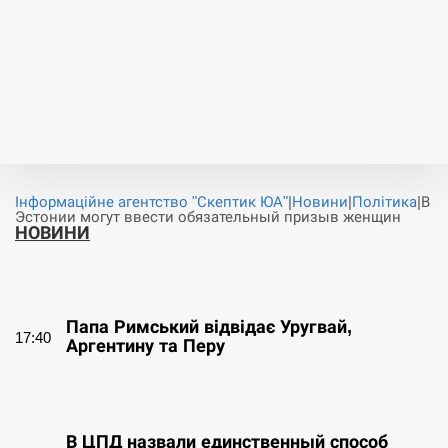
Інформаційне агентство "Скептик ЮА"
|
Новини
|
Політика
|
В
Эстонии могут ввести обязательный призыв женщин
НОВИНИ
СЕРПЕНЬ
Папа Римський відвідає Уругвай,
17:40
Аргентину та Перу
СЕРПЕНЬ
В ЦПД назвали единственный способ