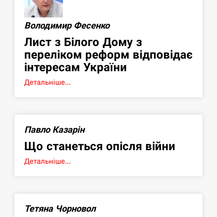
Володимир Фесенко
Лист з Білого Дому з
переліком реформ відповідає
інтересам України
Детальніше...
Павло Казарін
Що станеться опісля війни
Детальніше...
Тетяна Чорновол