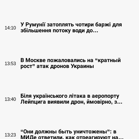
СЕРПЕНЬ
У Румунії затоплять чотири баржі для
14:10
збільшення потоку води до…
СЕРПЕНЬ
В Москве пожаловались на “кратный
13:53
рост” атак дронов Украины
СЕРПЕНЬ
Біля українського літака в аеропорту
13:40
Лейпцига виявили дрон, ймовірно, з…
СЕРПЕНЬ
“Они должны быть уничтожены”: в
13:23
МИДе ответили, как отреагируют на…