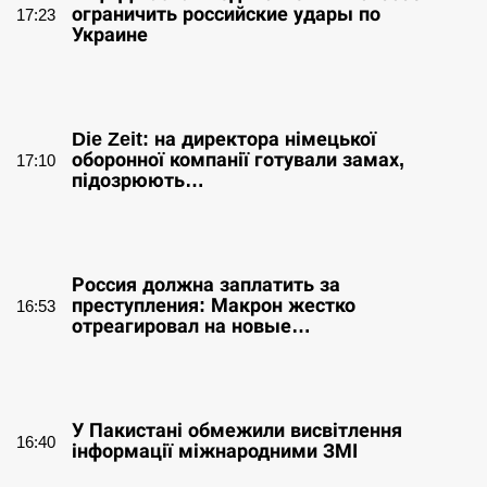
ограничить российские удары по
17:23
Украине
СЕРПЕНЬ
Die Zeit: на директора німецької
оборонної компанії готували замах,
17:10
підозрюють…
СЕРПЕНЬ
Россия должна заплатить за
преступления: Макрон жестко
16:53
отреагировал на новые…
СЕРПЕНЬ
У Пакистані обмежили висвітлення
16:40
інформації міжнародними ЗМІ