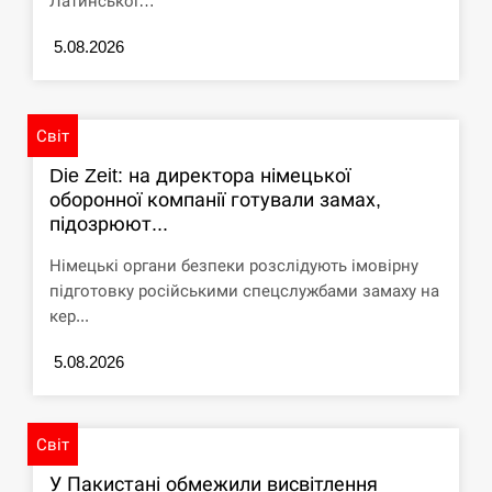
Латинської…
циклоспорозу, захворіли понад 10 тисяч…
5.08.2026
СЕРПЕНЬ
Под огнем “Эпицентр”, ROZETKA и “Новая
11:53
почта”: что известно об…
Світ
Die Zeit: на директора німецької
СЕРПЕНЬ
оборонної компанії готували замах,
підозрюют...
У зоопарку Токіо через спеку загинули три
11:40
левиці
Німецькі органи безпеки розслідують імовірну
підготовку російськими спецслужбами замаху на
СЕРПЕНЬ
кер...
Россияне ударили “Бардеролями” по Харькову,
5.08.2026
11:23
есть пострадавшие
ЩЕ...
Світ
У Пакистані обмежили висвітлення