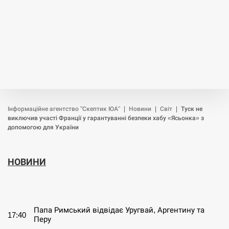
Інформаційне агентство "Скептик ЮА"
|
Новини
|
Світ
|
Туск не
виключив участі Франції у гарантуванні безпеки хабу «Ясьонка» з
допомогою для України
НОВИНИ
СЕРПЕНЬ
Папа Римський відвідає Уругвай, Аргентину та
17:40
Перу