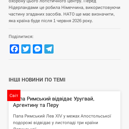
навчання на тлі загрози вторгнення з…
охорону цього логістичного центру. Перед
Нідерландами це робила Німеччина, використовуючи
СЕРПЕНЬ
частину згаданих засобів. НАТО ще має визначити,
яка країна буде після 1 червня 2026 року.
США обсуждают лицензии на Patriot для
12:53
Украины, несмотря на сомнения…
Поділитися:
СЕРПЕНЬ
Facebook
Twitter
Messenger
Telegram
Латвія готова направити до 20 військових для
12:40
розблокування Ормузької протоки
СЕРПЕНЬ
ІНШІ НОВИНИ ПО ТЕМІ
Силы обороны поразили российскую
12:23
Світ
переправу, склады и другие важные объекты…
Папа Римський відвідає Уругвай,
Аргентину та Перу
СЕРПЕНЬ
Папа Римський Лев XIV у межах Апостольської
подорожі відвідає у листопаді три країни
У США зафіксували рекордний спалах
12:10