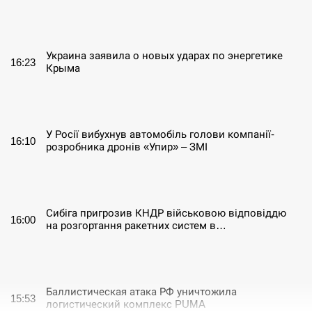
СЕРПЕНЬ
Украина заявила о новых ударах по энергетике
16:23
Крыма
СЕРПЕНЬ
У Росії вибухнув автомобіль голови компанії-
16:10
розробника дронів «Упир» – ЗМІ
СЕРПЕНЬ
Сибіга пригрозив КНДР військовою відповіддю
16:00
на розгортання ракетних систем в…
СЕРПЕНЬ
Баллистическая атака РФ уничтожила
15:53
логистический комплекс PUMA