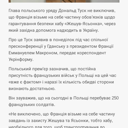
Глава польського уряду Дональд Туск не виключив,
СЕРПЕНЬ
що Франція візьме на себе частину обов’язків щодо
гарантування безпеки хабу «Жешув-Ясьонка», через
Экс-послу в США Стефанишиной вручили новое
14:53
подозрение и избирают меру…
який західна допомога надходить в Україну.
Про це Туск заявив в понеділок під час спільної
СЕРПЕНЬ
пресконференції у Гданську з президентом Франції
Еммануелем Макроном, передає кореспондент
У Росії розгортається ракетний підрозділ КНДР –
Укрінформу.
14:40
Reuters
Польський прем’єр зазначив, що постійна
присутність французьких військ у Польщі на цей час
СЕРПЕНЬ
«вже є фактом» і наразі їх кількість обидві сторони
визнають достатньою.
Поставки ракет для ПВО сократились втрое,
14:23
хотя у партнеров они…
Він зауважив, що на сьогодні в Польщі перебуває 250
французьких солдатів.
СЕРПЕНЬ
«Не виключено, що Франція візьме на себе частину
завдань із захисту Жешува та Ясьонки, тобто хабу,
У Румунії затоплять чотири баржі для
14:10
збільшення потоку води до…
необхідного для того, щоб транспортування до