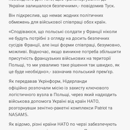
України залишалося безпечним»,- повідомив Туск.
СЕРПЕНЬ
Він підкреслив, що немає жодних політичних
обмежень для військової співпраці обох країн.
В Москве пожаловались на “кратный рост” атак
13:53
«Сподіваюся, що польські солдати у Франції ніколи
дронов Украины
не будуть потрібні з огляду на досить безпечних
сусідів Франції, але інші форми співпраці, безумовно,
СЕРПЕНЬ
можливі. Водночас, якщо виникне потреба збільшити
присутність французьких військових на території
Біля українського літака в аеропорту Лейпцига
13:40
виявили дрон, ймовірно, з…
Польщі, то ми ухвалимо таке рішення так швидко, як
це буде необхідно»,- зазначив польський прем’єр.
СЕРПЕНЬ
Як передавав Укрінформ, Нідерланди
офіційно розпочали місію із захисту ключового
“Они должны быть уничтожены”: в МИДе
логістичного вузла в Польщі, через який надходить
13:23
ответили, как отреагируют на…
військова допомога Україні від країн НАТО,
розгорнувши зенітно-ракетні комплекси Patriot та
СЕРПЕНЬ
NASAMS.
Як відомо, різні країни НАТО по черзі забезпечують
Тайвань проводить найбільші військові
13:10