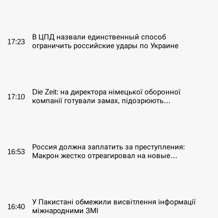
СЕРПЕНЬ
В ЦПД назвали единственный способ
17:23
ограничить российские удары по Украине
СЕРПЕНЬ
Die Zeit: на директора німецької оборонної
17:10
компанії готували замах, підозрюють…
СЕРПЕНЬ
Россия должна заплатить за преступления:
16:53
Макрон жестко отреагировал на новые…
СЕРПЕНЬ
У Пакистані обмежили висвітлення інформації
16:40
міжнародними ЗМІ