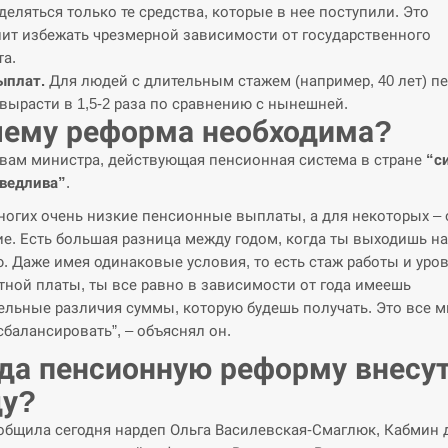
деляться только те средства, которые в нее поступили. Это
ит избежать чрезмерной зависимости от государственного
а.
ыплат.
Для людей с длительным стажем (например, 40 лет) п
вырасти в 1,5-2 раза по сравнению с нынешней.
чему реформа необходима?
вам министра, действующая пенсионная система в стране
“с
ведлива”
.
ногих очень низкие пенсионные выплаты, а для некоторых – 
е. Есть большая разница между годом, когда ты выходишь на
. Даже имея одинаковые условия, то есть стаж работы и уро
тной платы, ты все равно в зависимости от года имеешь
ельные различия суммы, которую будешь получать. Это все 
сбалансировать”, – объяснял он.
да пенсионную реформу внесут
ду?
общила сегодня нардеп Ольга Василевская-Смаглюк, Кабмин