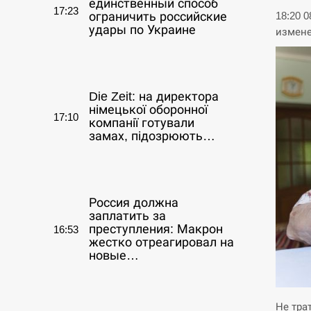
единственный способ
17:23
ограничить российские
18:20 
удары по Украине
измен
СЕРПЕНЬ
Die Zeit: на директора
німецької оборонної
17:10
компанії готували
замах, підозрюють…
СЕРПЕНЬ
Россия должна
заплатить за
преступления: Макрон
16:53
жестко отреагировал на
новые…
СЕРПЕНЬ
Не тра