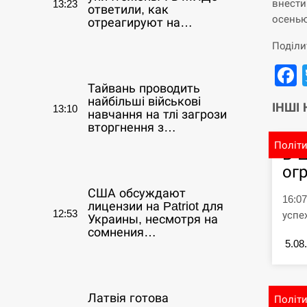
внести
13:23
ответили, как
осенью
отреагируют на…
Поділи
СЕРПЕНЬ
Тайвань проводить
найбільші військові
ІНШІ
13:10
навчання на тлі загрози
вторгнення з…
Політ
В 
СЕРПЕНЬ
ог
США обсуждают
16:0
лицензии на Patriot для
12:53
успе
Украины, несмотря на
сомнения…
5.08
СЕРПЕНЬ
Латвія готова
Політ