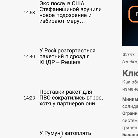
Экс-послу в США
Стефанишиной вручили
14:53
новое подозрение и
избирают меру…
СЕРПЕНЬ
У Росії розгортається
Фото: 
ракетний підрозділ
14:40
(инфог
КНДР – Reuters
Клю
СЕРПЕНЬ
Как об
измене
Поставки ракет для
ПВО сократились втрое,
14:23
Миним
хотя у партнеров они…
солида
Ограни
СЕРПЕНЬ
систем
гривен
У Румунії затоплять
Баланс