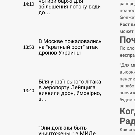
чотири баржі для
распре
14:10
збільшення потоку води
позвол
до…
бюджет
Рост в
СЕРПЕНЬ
может 
По
В Москве пожаловались
на “кратный рост” атак
13:53
По сло
дронов Украины
неспра
“Для м
СЕРПЕНЬ
высоки
пенсию
Біля українського літака
зарабо
в аеропорту Лейпцига
13:40
значит
виявили дрон, ймовірно,
з…
будем 
Ког
СЕРПЕНЬ
Ра
“Они должны быть
Как со
уничтожены”: в МИДе