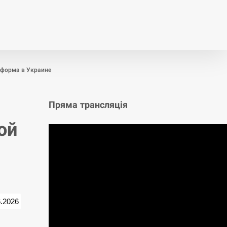
т
Публікації
Опитування
еформа в Украине
Пряма трансляція
ой
6.2026