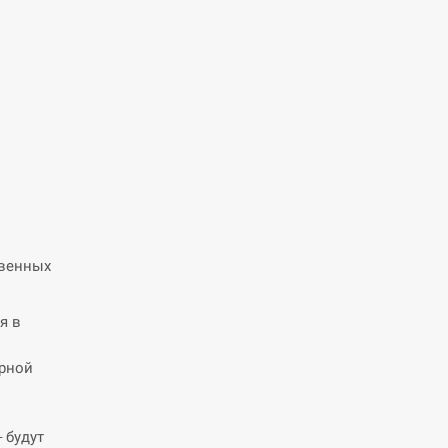
твенных
я в
арной
 будут