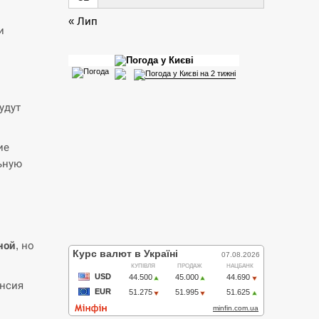
« Лип
и
удут
ие
ьную
ной
, но
енсия