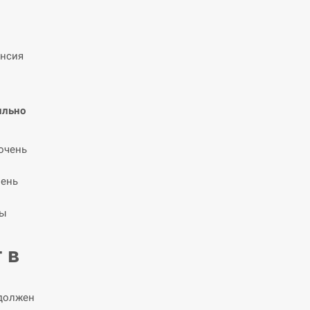
енсия
ильно
очень
вень
мы
 в
 должен