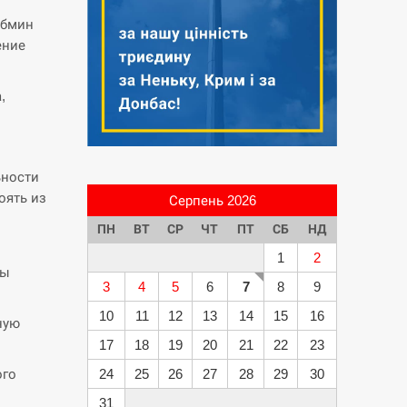
абмин
ение
,
ьности
оять из
Серпень 2026
ПН
ВТ
СР
ЧТ
ПТ
СБ
НД
1
2
ты
3
4
5
6
7
8
9
10
11
12
13
14
15
16
ную
17
18
19
20
21
22
23
24
25
26
27
28
29
30
ого
31