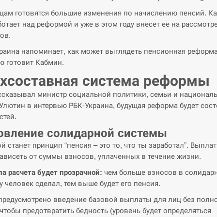
цам готовятся большие изменения по начислению пенсий. К
ботает над реформой и уже в этом году внесет ее на рассмотр
ов.
раина напоминает, как может выглядеть пенсионная реформа
ю готовит Кабмин.
хсоставная система реформы
ссказывал министр социальной политики, семьи и национал
Улютин в интервью РБК-Украина, будущая реформа будет сост
стей.
овление солидарной системы
й станет принцип “пенсия – это то, что ты заработал”. Выпла
зависеть от суммы взносов, уплаченных в течение жизни.
а расчета будет прозрачной:
чем больше взносов в солидар
у человек сделал, тем выше будет его пенсия.
предусмотрено введение базовой выплаты для лиц без полн
 чтобы предотвратить бедность (уровень будет определяться