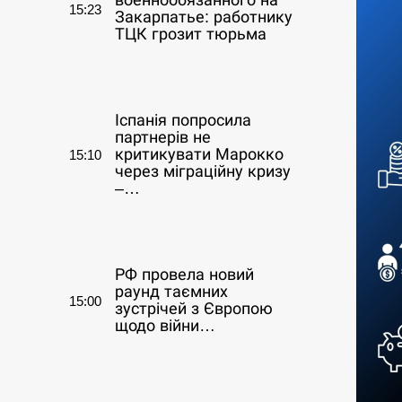
военнообязанного на
15:23
Закарпатье: работнику
ТЦК грозит тюрьма
СЕРПЕНЬ
Іспанія попросила
партнерів не
критикувати Марокко
15:10
через міграційну кризу
–…
СЕРПЕНЬ
РФ провела новий
раунд таємних
15:00
зустрічей з Європою
щодо війни…
СЕРПЕНЬ