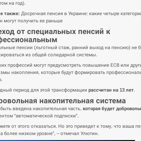
ом на год).
е также:
Досрочная пенсия в Украине: какие четыре категори
н могут получить ее раньше
еход от специальных пенсий к
фессиональным
льные пенсии (льготный стаж, ранний выход на пенсию) не б
ироваться из общей солидарной системы.
ких профессий могут предусмотреть повышение ЕСВ или друг
змы накопления, которые будут формировать профессионал
.
дный период для этой трансформации
рассчитан на 13 лет
.
ровольная накопительная система
быть введена накопительная часть,
которая будет доброволь
ентом “автоматической подписки”.
жете от этого отказаться. Но это приведет к тому, что ваша п
на более низком уровне”, – отмечал Улютин.