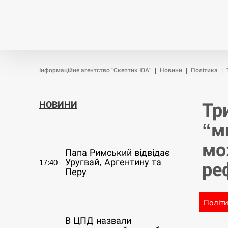
Новини
Війна
Політика
Інформаційне агентство "Скептик ЮА"
|
Новини
|
Політика
|
НОВИНИ
Тр
“м
СЕРПЕНЬ
мо
Папа Римський відвідає
Уругвай, Аргентину та
17:40
ре
Перу
СЕРПЕНЬ
Політ
В ЦПД назвали