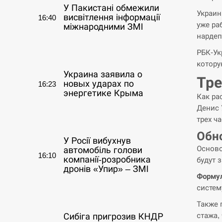
У Пакистані обмежили
Украин
висвітлення інформації
16:40
уже ра
міжнародними ЗМІ
нардеп
СЕРПЕНЬ
РБК-Ук
котору
Украина заявила о
Тре
новых ударах по
16:23
энергетике Крыма
Как ра
Денис 
СЕРПЕНЬ
трех ча
Обн
У Росії вибухнув
Осново
автомобіль голови
16:10
компанії-розробника
будут 
дронів «Упир» – ЗМІ
Формул
систем
СЕРПЕНЬ
Также 
стажа,
Сибіга пригрозив КНДР