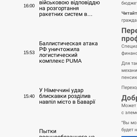
військовою відповіддю
бюджет
16:00
на розгортання
Читайт
ракетних систем в…
гражда
СЕРПЕНЬ
Пер
про
Баллистическая атака
Специа
РФ уничтожила
15:53
финанс
логистический
комплекс PUMA
Для та
механи
СЕРПЕНЬ
пенсию
Перехо
У Німеччині удар
блискавки розділив
Доб
15:40
навпіл місто в Баварії
Может 
с элем
СЕРПЕНЬ
“Вы мо
будет 
Пытки