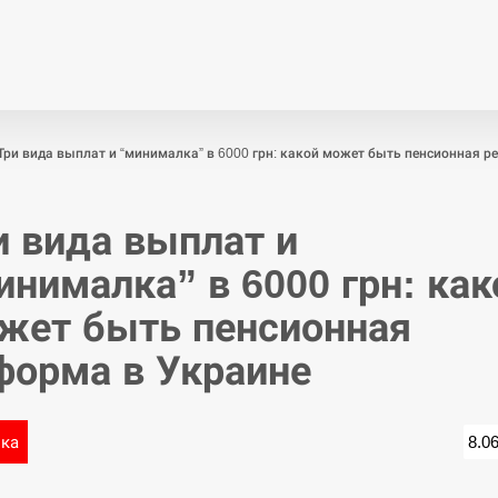
Економіка
Світ
Спор
Три вида выплат и “минималка” в 6000 грн: какой может быть пенсионная р
и вида выплат и
инималка” в 6000 грн: как
жет быть пенсионная
форма в Украине
ика
8.0